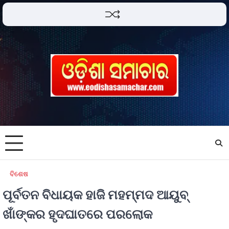
ବିଶେଷ
ପୂର୍ବତନ ବିଧାୟକ ହାଜି ମହମ୍ମଦ ଆୟୁବ୍
ଖାଁଙ୍କର ହୃଦଘାତରେ ପରଲୋକ