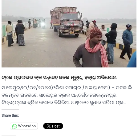
ଟ୍ରକ ଡ୍ରାଇଭର ଙ୍କ ସନ୍ଦେହ ଜନକ ମୃତ୍ୟୁ, ହତ୍ୟା ଅଭିଯୋଗ
ସାଲେପୁର,୨୦/୦୧/୨୦୨୪(ଓଡିଶା ସମାଚାର /ଅଭୟ ଜେନା) – ଗତକାଲି
ବିଳମ୍ବିତ ରାତ୍ରିରେ ସାଲେପୁର ବ୍ଲକ ଅନ୍ତର୍ଗତ ହରିଚନ୍ଦନପୁର
ଚିତ୍ରୋତ୍ପଳା ବ୍ରିଜ ଉପରେ ତିଗିରିଆ ଅଞ୍ଚଳର ସୁଧୀର ପରିଡା ଙ୍କ…
Share this:
WhatsApp