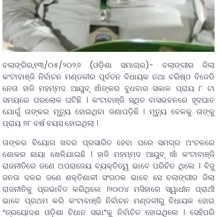
ବଲାଙ୍ଗିର,୧୩/୦୫/୨୦୨୬ (ଓଡ଼ିଶା ସମାଚାର)- ବଲାଙ୍ଗୀର ଜିଲା
କଂଟାବାଞ୍ଜି ନିର୍ବାଚନ ମଣ୍ଡଳୀର ପୂର୍ବତନ ବିଧାୟକ ତଥା ବରିଷ୍ଠ ବିଜେଡି
ନେତା ହାଜି ମହମ୍ମଦ ଆୟୁବ୍ ଖାଁଙ୍କର ବୁଧବାର ସକାଳ ପ୍ରାୟ ୮ ଟା
ସମୟରେ ପରଲୋକ ଘଟିଛି । କଂଟାବାଞ୍ଜି ସ୍ଥିତ ବାସଭବନରେ ହୃଦଘାତ
ଯୋଗୁଁ ତାଙ୍କର ମୃତ୍ୟୁ ହୋଇଥିବା ଜଣାପଡ଼ିଛି । ମୃତ୍ୟୁ ବେଳକୁ ତାଙ୍କୁ
ପ୍ରାୟ ୭୮ ବର୍ଷ ବୟସ ହୋଇଥିଲା ।
ତାଙ୍କର ବିୟୋଗ ଖବର ପ୍ରସାରିତ ହେବା ପରେ ସମଗ୍ର ଅଂଚଳରେ
ଶୋକର ଛାୟା ଖେଳିଯାଇଛି । ହାଜି ମହମ୍ମଦ ଆୟୁବ୍ ଖାଁ କଂଟାବାଞ୍ଜି
ରାଜନୀତିରେ ଜଣେ ଅପରାଜେୟ ବ୍ୟକ୍ତିତ୍ୱ ଭାବେ ପରିଚିତ ଥିଲେ । ବିଜୁ
ଜନତା ଦଳର ଜଣେ ଶକ୍ତିଶାଳୀ ସଂଗଠକ ଭାବେ ସେ ବଲାଙ୍ଗୀର ଜିଲା
ରାଜନୀତିକୁ ପ୍ରଭାବିତ କରିଥିଲେ ।୨୦୦୪ ମସିହାରେ ସ୍ୱାଧୀନ ପ୍ରାର୍ଥୀ
ଭାବେ ପ୍ରଥମ କରି କଂଟାବାଞ୍ଜି ନିର୍ବାଚନ ମଣ୍ଡଳୀରୁ ବିଧାୟକ ହୋଇ
“ତ୍ରୟୋଦଶ ଓଡ଼ିଶା ବିଧାନ ସଭା”କୁ ନିର୍ବାଚିତ ହୋଇଥିଲେ । ସେହିପରି