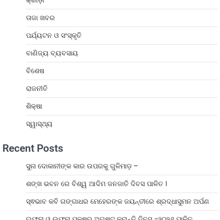
କ୍ରୀଡ଼ା
ତାଜା ଖବର
ପର୍ଯ୍ୟଟନ ଓ ସଂସ୍କୃତି
ବାଣିଜ୍ୟ ବ୍ୟବସାୟ
ବିଶେଷ
ରାଜନୀତି
ଶିକ୍ଷା
ସ୍ୱାସ୍ଥ୍ୟ
Recent Posts
ସୁନା ଦୋକାନୀଙ୍କ କାର ଉପରକୁ ଗୁଳିମାଡ଼ –
ଶଙ୍ଖ ଭବନ ରେ ବିଶ୍ୱ ଆଦିମ ଜନଜାତି ଦିବସ ପାଳିତ ।
ସ୍ଵଭାବ କବି ଗଙ୍ଗାଧର ମେହେରଙ୍କ ଜୟନ୍ତୀରେ ଶ୍ରଦ୍ଧାସୁମନ ଅର୍ପଣ
ଇଫୁନା ଓ ଉଫୁନା ପକ୍ଷରୁ ଅଗଷ୍ଟ କ୍ରାନ୍ତି ଦିବସ -୨୦୨୬ ପାଳିତ