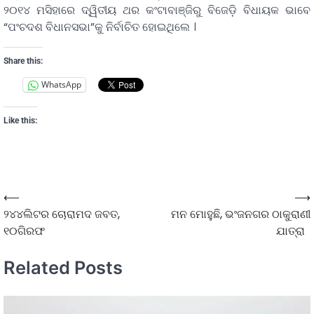
୨୦୧୪ ମସିହାରେ ଦ୍ୱିତୀୟ ଥର କଂଟାବାଞ୍ଜିରୁ ବିଜେଡ଼ି ବିଧାୟକ ଭାବେ
“ପଂଚଦଶ ବିଧାନସଭା”କୁ ନିର୍ବାଚିତ ହୋଇଥିଲେ ।
Share this:
WhatsApp
Like this:
⟵
⟶
୨୪୪ଲିଟର ଚୋରାମଦ ଜବତ,
ମନ ମୋହୁଛି, ଭଂଜନଗର ଠାକୁରାଣୀ
୧୦ଗିରଫ
ଯାତ୍ରା
Related Posts