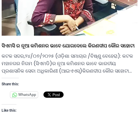
ସିଏମସି ର ନୂଆ କମିଶନର ଭାବେ ଯୋଗଦେଲେ କିରଣଦୀପ କୌର ସହୋଟା
କଟକ ସଦର,୨୪/୦୭/୨୦୨୫ (ଓଡ଼ିଶା ସମାଚାର /ବିଷ୍ଣୁ ବେହେରା): କଟକ
ମହାନଗର ନିଗମ (ସିଏମଡି)ର ନୂଆ କମିଶନର ଭାବେ ଭାରତୀୟ
ପ୍ରଶାସନିକ ସେବା ଅଧିକାରିଣୀ (ଆଇଏଏସ୍)କିରଣଦୀପ କୌର ସହୋଟା…
Share this:
WhatsApp
Like this: