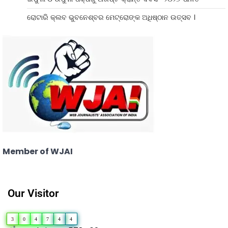
ରୋଟାରି କ୍ଲବ ଭୁବନେଶ୍ବର ମେଟ୍ରୋଙ୍କ ଅଧିଷ୍ଠାନ ଉତ୍ସବ ।
Member of WJAI
Our Visitor
3
0
4
7
4
4