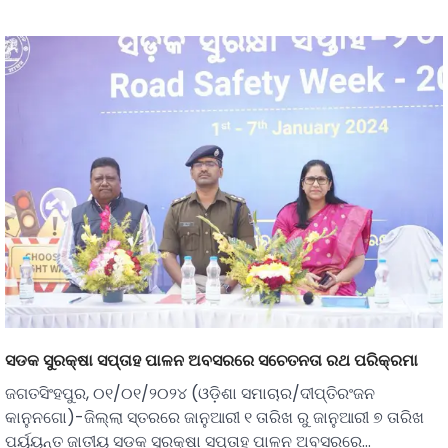
ସଡକ ସୁରକ୍ଷା ସପ୍ତାହ ପାଳନ ଅବସରରେ ସଚେତନତା ରଥ ପରିକ୍ରମା
ଜଗତସିଂହପୁର, ୦୧/୦୧/୨୦୨୪ (ଓଡ଼ିଶା ସମାଚାର/ଦୀପ୍ତିରଂଜନ
କାନୁନଗୋ)-ଜିଲ୍ଲା ସ୍ତରରେ ଜାନୁଆରୀ ୧ ତାରିଖ ରୁ ଜାନୁଆରୀ ୭ ତାରିଖ
ପର୍ୟ୍ୟନ୍ତ ଜାତୀୟ ସଡକ ସୁରକ୍ଷା ସପ୍ତାହ ପାଳନ ଅବସରରେ…