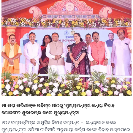
ମା ତାରା ତାରିଣୀଙ୍କ ପବିତ୍ର ପୀଠରୁ ‘ମୁଖ୍ୟମନ୍ତ୍ରୀ କନ୍ୟା ବିବାହ
ଯୋଜନା’ର ଶୁଭାରମ୍ଭ କଲେ ମୁଖ୍ୟମନ୍ତ୍ରୀ
୨୦୧ ଦମ୍ପତ୍ତିଙ୍କ ସାମୁହିକ ବିବାହ ସମ୍ପନ୍ନ – କନ୍ୟାଦାନ କଲେ
ମୁଖ୍ୟମନ୍ତ୍ରୀ ଓଡିଆ ରୀତିନୀତି ଅନୁଯାୟୀ କର୍ତ୍ତା ଭାବେ ବିବାହ ମଣ୍ଡପରେ