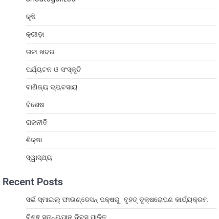
କୃଷି
କ୍ରୀଡ଼ା
ତାଜା ଖବର
ପର୍ଯ୍ୟଟନ ଓ ସଂସ୍କୃତି
ବାଣିଜ୍ୟ ବ୍ୟବସାୟ
ବିଶେଷ
ରାଜନୀତି
ଶିକ୍ଷା
ସ୍ୱାସ୍ଥ୍ୟ
Recent Posts
ସର୍ଭ ସ୍ମାଇଲ୍ ଫାଉଣ୍ଡେସନ୍ ପକ୍ଷରୁ ବୃହତ୍ ବୃକ୍ଷରୋପଣ କାର୍ଯ୍ୟକ୍ରମ
ବିଶ୍ଵ ସ୍ତନ୍ୟପାନ ଦିବସ ପାଳିତ