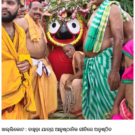
ଖଲ୍ଲିକୋଟ : ବାହୁଡ଼ା ଯାତ୍ରା ଆନୁଷ୍ଠାନିକ ରୀତିରେ ଅନୁଷ୍ଠିତ