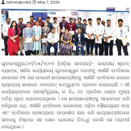
admin@odia
May 7, 2026
ଭୁବନେଶ୍ୱର,୦୭/୦୫/୨୦୨୬ (ଓଡ଼ିଶା ସମାଚାର)- ଭାରତୀୟ ଷ୍ଟେଟ୍
ବ୍ୟାଙ୍କ, ସର୍କଲ କାର୍ଯ୍ୟାଳୟ ଭୁବନେଶ୍ୱର ତରଫରୁ ଏସସିବି ମେଡିକାଲ
କଲେଜର ୧୩ ଜଣ ମେଧାବୀ ଛାତ୍ରଛାତ୍ରୀଙ୍କୁ ଏସସିବି ମେଡିକାଲ କଲେଜ
କ୍ୟାମ୍ପସ୍ ଶାଖାରେ ଟାବଲେଟ୍ କମ୍ପ୍ୟୁଟର ପ୍ରଦାନ କରାଯାଇଛି । ଏହି
କାର୍ଯ୍ୟକ୍ରମରେ ଇନଷ୍ଟିଚୁ୍ୟସନ୍ ର ଡିନ୍ ଡଃ. ପ୍ରତିଭା ପଣ୍ଡା ମୁଖ୍ୟ
ଅତିଥି ରୂପେ ଯୋଗଦେଇଥିଲେ । ସେ ଛାତ୍ରଛାତ୍ରୀଙ୍କୁ ସମ୍ବୋଧନ କରି
କହିଥିଲେ ଯେ, ଏସସିବି ମେଡିକାଲ କଲେଜରେ ପଢ଼ିବା ସୌଭାଗ୍ୟର କଥା
ଏବଂ ମେଡିକାଲ କ୍ଷେତ୍ରରେ ଉତ୍କର୍ଷତା ଲାଭ କରି ଛାତ୍ରଛାତ୍ରୀମାନେ
ସମାଜକୁ ନିଷ୍ଠାର ସହ ସେବା ଯୋଗାଇ ଦିଅନ୍ତୁ ବୋଲି ସେ ପରାମର୍ଶ
ଦେଇଥିଲେ ।