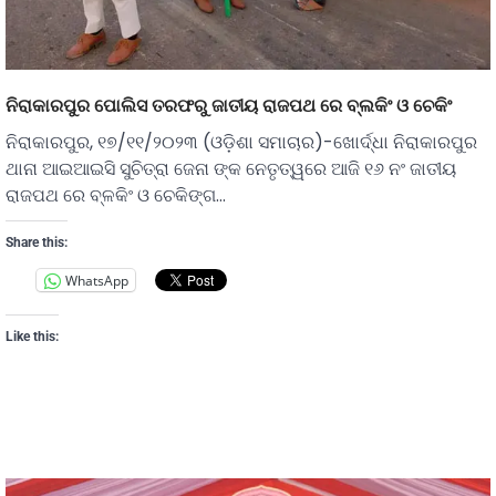
ନିରାକାରପୁର ପୋଲିସ ତରଫରୁ ଜାତୀୟ ରାଜପଥ ରେ ବ୍ଲକିଂ ଓ ଚେକିଂ
ନିରାକାରପୁର, ୧୭/୧୧/୨୦୨୩ (ଓଡ଼ିଶା ସମାଚାର)-ଖୋର୍ଦ୍ଧା ନିରାକାରପୁର
ଥାନା ଆଇଆଇସି ସୁଚିତ୍ରା ଜେନା ଙ୍କ ନେତୃତ୍ୱରେ ଆଜି ୧୬ ନଂ ଜାତୀୟ
ରାଜପଥ ରେ ବ୍ଳକିଂ ଓ ଚେକିଙ୍ଗ…
Share this:
WhatsApp
Like this: