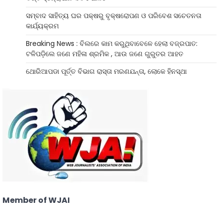
ସମ୍ବାଦ ସାହିତ୍ୟ ଘର ପକ୍ଷରୁ ବୃକ୍ଷରୋପଣ ଓ ପରିବେଶ ସଚେତନତା
କାର୍ଯ୍ୟକ୍ରମ
Breaking News : ବିଲରେ କାମ କରୁଥିବାବେଳେ ହେଲା ବଜ୍ରପାତ:
ଟଳିପଡ଼ିଲେ ଜଣେ ମହିଳା ଶ୍ରମିକ , ଆଉ ଜଣେ ଗୁରୁତର ଆହତ
ଥୋରିଆପଡା ପୂର୍ତ୍ତ ବିଭାଗ ରାସ୍ତା ମରଣଯନ୍ତା, ଲୋକେ ହିନସ୍ଥା
Member of WJAI