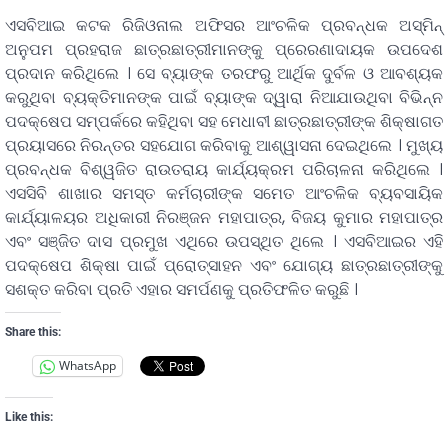
ଏସବିଆଇ କଟକ ରିଜିଓନାଲ ଅଫିସର ଆଂଚଳିକ ପ୍ରବନ୍ଧକ ଅସ୍ମିନ୍
ଅନୁପମ ପ୍ରହରାଜ ଛାତ୍ରଛାତ୍ରୀମାନଙ୍କୁ ପ୍ରେରଣାଦାୟକ ଉପଦେଶ
ପ୍ରଦାନ କରିଥିଲେ । ସେ ବ୍ୟାଙ୍କ ତରଫରୁ ଆର୍ଥିକ ଦୁର୍ବଳ ଓ ଆବଶ୍ୟକ
କରୁଥିବା ବ୍ୟକ୍ତିମାନଙ୍କ ପାଇଁ ବ୍ୟାଙ୍କ ଦ୍ୱାରା ନିଆଯାଉଥିବା ବିଭିନ୍ନ
ପଦକ୍ଷେପ ସମ୍ପର୍କରେ କହିଥିବା ସହ ମେଧାବୀ ଛାତ୍ରଛାତ୍ରୀଙ୍କ ଶିକ୍ଷାଗତ
ପ୍ରୟାସରେ ନିରନ୍ତର ସହଯୋଗ କରିବାକୁ ଆଶ୍ୱାସନା ଦେଇଥିଲେ । ମୁଖ୍ୟ
ପ୍ରବନ୍ଧକ ବିଶ୍ୱଜିତ ରାଉତରାୟ କାର୍ଯ୍ୟକ୍ରମ ପରିଚାଳନା କରିଥିଲେ ।
ଏସସିବି ଶାଖାର ସମସ୍ତ କର୍ମଚାରୀଙ୍କ ସମେତ ଆଂଚଳିକ ବ୍ୟବସାୟିକ
କାର୍ଯ୍ୟାଳୟର ଅଧିକାରୀ ନିରଞ୍ଜନ ମହାପାତ୍ର, ବିଜୟ କୁମାର ମହାପାତ୍ର
ଏବଂ ସଞ୍ଜିତ ଦାସ ପ୍ରମୁଖ ଏଥିରେ ଉପସ୍ଥିତ ଥିଲେ । ଏସବିଆଇର ଏହି
ପଦକ୍ଷେପ ଶିକ୍ଷା ପାଇଁ ପ୍ରୋତ୍ସାହନ ଏବଂ ଯୋଗ୍ୟ ଛାତ୍ରଛାତ୍ରୀଙ୍କୁ
ସଶକ୍ତ କରିବା ପ୍ରତି ଏହାର ସମର୍ପଣକୁ ପ୍ରତିଫଳିତ କରୁଛି ।
Share this:
WhatsApp
Like this: