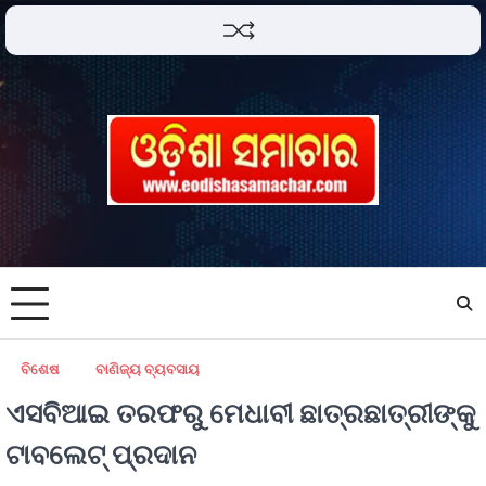
ବିଶେଷ
ବାଣିଜ୍ୟ ବ୍ୟବସାୟ
ଏସବିଆଇ ତରଫରୁ ମେଧାବୀ ଛାତ୍ରଛାତ୍ରୀଙ୍କୁ
ଟାବଲେଟ୍ ପ୍ରଦାନ