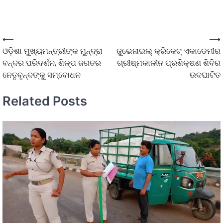
⟵
⟶
ଓଡ଼ିଶା ମୁଖ୍ୟମନ୍ତ୍ରୀଙ୍କ ମୁନ୍ଦ୍ରା
ଜୁଭେନାଇଲ୍ କ୍ରିକେଟ୍ ଏକାଡେମୀର
ବନ୍ଦର ପରିଦର୍ଶନ, ଶିଳ୍ପ ଜଗତର
ଗ୍ରୀଷ୍ମକାଳୀନ ପ୍ରଶିକ୍ଷଣ ଶିବିର
ନେତୃବୃନ୍ଦଙ୍କୁ ସମ୍ବୋଧନ
ଉଦଘାଟିତ
Related Posts