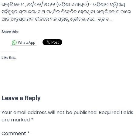
ଖଲ୍ଲିକୋଟ ,୨୪/୦୭/୨୦୨୬ (ଓଡ଼ିଶା ସମାଚାର)- ଓଡ଼ିଶାର ଦ୍ୱିତୀୟ
ସର୍ବବୃହତ ଶ୍ରୀ ଜଗନ୍ନାଥ ମନ୍ଦିର ବିବେଚିତ ହେଉଥିବା ଖଲ୍ଲିକୋଟ ଠାରେ
ଆଜି ଆନୁଷ୍ଠାନିକ ରୀତିରେ ମହାପ୍ରଭୁ ଶ୍ରୀଜଗନ୍ନାଥ, ଭ୍ରାତା…
Share this:
WhatsApp
Like this:
Leave a Reply
Your email address will not be published.
Required fields
are marked
*
Comment
*