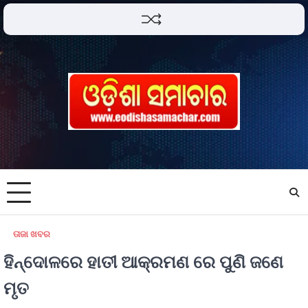
ତାଜା ଖବର
ହିନ୍ଦୋଳରେ ହାତୀ ଆକ୍ରମଣ ରେ ପୁଣି ଜଣେ
ମୃତ