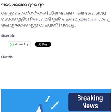
ବାଇକ ଧକ୍କାରେ ଯୁବକ ମୃତ
କେନ୍ଦ୍ରାପଡ଼ା,୨୦/୦୨/୨୦୨୬ (ଓଡ଼ିଶା ସମାଚାର)- ୫୩ନମ୍ବର ଜାତୀୟ
ରାଜପଥର ଦୁହୁରିଆ ନିକଟରେ ଆଜି ଦୁଇଟି ବାଇକ ମଧ୍ୟରେ ଧକ୍କା ହେବାରୁ
ଜଣେ ଯୁବକଙ୍କର ମୃତୁ୍ୟ ହୋଇଯାଇଛି । ଘଟଣାରୁ…
Share this:
WhatsApp
Like this: