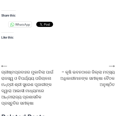
Share this:
WhatsApp
Like this:
⟵
⟶
ଗ୍ରୀଷ୍ମପ୍ରବାହର ମୁକାବିଲା ପାଇଁ
– କୃଷି ଭବନଠାରେ ଜିଲ୍ଲା ମତ୍ସ୍ୟ
ରାଜସ୍ୱ ଓ ବିପର୍ଯ୍ୟୟ ପରିଚାଳନା
ଅଧିକାରୀମାନଙ୍କ ସମୀକ୍ଷା ବୈଠକ
ମନ୍ତ୍ରୀ ଶ୍ରୀ ସୁରେଶ ପୂଜାରୀଙ୍କ
ଅନୁଷ୍ଠିତ
ଦ୍ୱାରା ଆଭାସୀ ମାଧ୍ୟମରେ
ଆନ୍ତଃରାଜ୍ୟ ପ୍ରଶାସନିକ
ପ୍ରସ୍ତୁତିର ସମୀକ୍ଷା