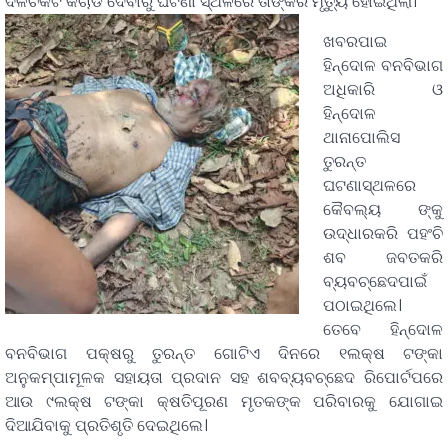
ଦଳିଚକଟି କଚାଡି ଦେବାରୁ ଘଟଣା ସ୍ଥଳରେ ତାଙ୍କର ମୃତ୍ୟୁ ହୋଇଥିଲା।
ଖବରପାଇ
ହିନ୍ଦୋଳ ବନବିଭାଗ
ଅଧିକାରି ଓ
ହିନ୍ଦୋଳ
ଥାନାପୋଲିସ
ତୁରନ୍ତ
ଘଟଣାସ୍ଥଳରେ
କୈବଲ୍ୟ ଙ୍କୁ
ଉଦ୍ଧାରକରି ପହଂଚି
ଶବ ଜବତକରି
ବ୍ୟବଚ୍ଛେଦପାଇଁ
ପଠାଇଥିଲେ।
ତେବେ ହିନ୍ଦୋଳ
ବନବିଭାଗ ପକ୍ଷରୁ ତୁରନ୍ତ ଗୋଟିଏ ଦିନରେ ୧ଲକ୍ଷ ଟଙ୍କା
ଅନୁକମ୍ପାମୂଳକ ସହାୟତା ପ୍ରଦାନ ସହ ଶବବ୍ୟବଚ୍ଛେଦ ରିପୋର୍ଟପରେ
ଆଉ ୯ଲକ୍ଷ ଟଙ୍କା କ୍ଷତିପୂରଣ ମୃତକଙ୍କ ପରିବାରକୁ ଯୋଗାଇ
ଦିଆଯିବାକୁ ପ୍ରତିଶୃତି ଦେଇଥିଲେ।