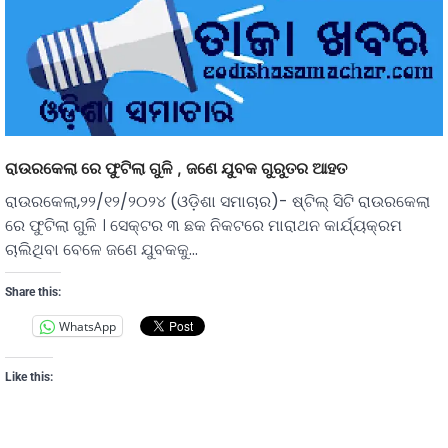
ରାଉରକେଲା ରେ ଫୁଟିଲା ଗୁଳି , ଜଣେ ଯୁବକ ଗୁରୁତର ଆହତ
ରାଉରକେଲା,୨୨/୧୨/୨୦୨୪ (ଓଡ଼ିଶା ସମାଚାର)- ଷ୍ଟିଲ୍ ସିଟି ରାଉରକେଲା
ରେ ଫୁଟିଲା ଗୁଳି । ସେକ୍ଟର ୩ ଛକ ନିକଟରେ ମାରାଥନ କାର୍ଯ୍ୟକ୍ରମ
ଚାଲିଥିବା ବେଳେ ଜଣେ ଯୁବକକୁ…
Share this:
WhatsApp
Like this: