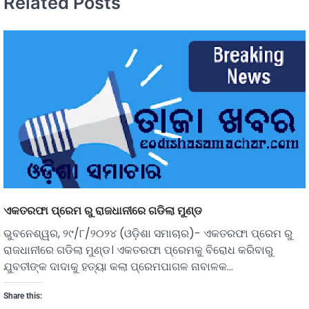
Related Posts
ଏକତରଫା ପ୍ରେମ ରୁ ରାଜଧାନୀରେ ଗଡିଲା ମୁଣ୍ଡ
ଭୁବନେଶ୍ୱର, ୨୯/୮/୨୦୨୪ (ଓଡ଼ିଶା ସମାଚାର)- ଏକତରଫା ପ୍ରେମ ରୁ
ରାଜଧାନୀରେ ଗଡିଲା ମୁଣ୍ଡ। ଏକତରଫା ପ୍ରେମକୁ ବିରୋଧ କରିବାରୁ
ଯୁବତୀଙ୍କ ଦାଦାକୁ ହତ୍ୟା କଲା ପ୍ରେମପାଗଳ ନାବାଳକ…
Share this: