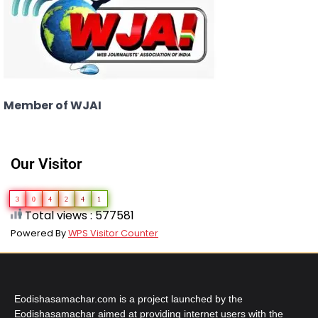
Member of WJAI
Our Visitor
3
0
4
2
4
1
Total views : 577581
Powered By
WPS Visitor Counter
Eodishasamachar.com is a project launched by the
Eodishasamachar aimed at providing internet users with the