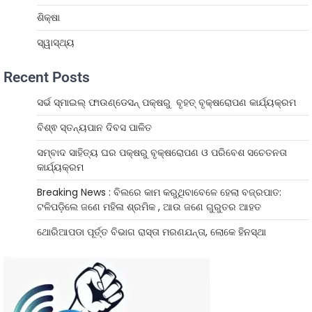
ଶିକ୍ଷା
ସ୍ୱାସ୍ଥ୍ୟ
Recent Posts
ସର୍ଭ ସ୍ମାଇଲ୍ ଫାଉଣ୍ଡେସନ୍ ପକ୍ଷରୁ ବୃହତ୍ ବୃକ୍ଷରୋପଣ କାର୍ଯ୍ୟକ୍ରମ
ବିଶ୍ଵ ସ୍ତନ୍ୟପାନ ଦିବସ ପାଳିତ
ସମ୍ବାଦ ସାହିତ୍ୟ ଘର ପକ୍ଷରୁ ବୃକ୍ଷରୋପଣ ଓ ପରିବେଶ ସଚେତନତା
କାର୍ଯ୍ୟକ୍ରମ
Breaking News : ବିଲରେ କାମ କରୁଥିବାବେଳେ ହେଲା ବଜ୍ରପାତ:
ଟଳିପଡ଼ିଲେ ଜଣେ ମହିଳା ଶ୍ରମିକ , ଆଉ ଜଣେ ଗୁରୁତର ଆହତ
ଥୋରିଆପଡା ପୂର୍ତ୍ତ ବିଭାଗ ରାସ୍ତା ମରଣଯନ୍ତା, ଲୋକେ ହିନସ୍ଥା