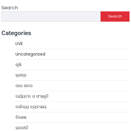
Search
Search
Categories
LIVE
Uncategorized
କୃଷି
କ୍ରୀଡ଼ା
ତାଜା ଖବର
ପର୍ଯ୍ୟଟନ ଓ ସଂସ୍କୃତି
ବାଣିଜ୍ୟ ବ୍ୟବସାୟ
ବିଶେଷ
ରାଜନୀତି