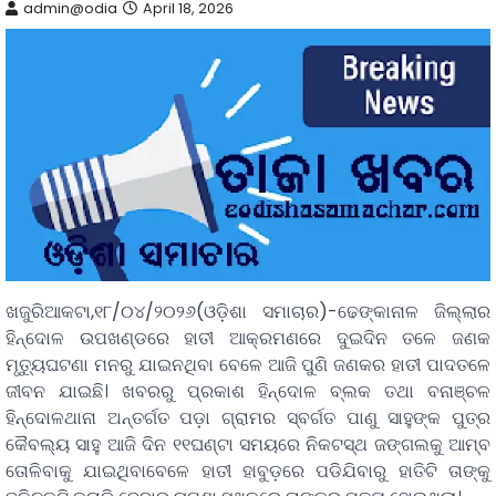
admin@odia
April 18, 2026
ଖଜୁରିଆକଟା,୧୮/୦୪/୨୦୨୬(ଓଡ଼ିଶା ସମାଚାର)-ଢେଙ୍କାନାଳ ଜିଲ୍ଲାର
ହିନ୍ଦୋଳ ଉପଖଣ୍ଡରେ ହାତୀ ଆକ୍ରମଣରେ ଦୁଇଦିନ ତଳେ ଜଣକ
ମୃତ୍ୟୁଘଟଣା ମନରୁ ଯାଇନଥିବା ବେଳେ ଆଜି ପୁଣି ଜଣକର ହାତୀ ପାଦତଳେ
ଜୀବନ ଯାଇଛି। ଖବରରୁ ପ୍ରକାଶ ହିନ୍ଦୋଳ ବ୍ଲକ ତଥା ବନାଞ୍ଚଳ
ହିନ୍ଦୋଳଥାନା ଅନ୍ତର୍ଗତ ପଡ଼ା ଗ୍ରାମର ସ୍ବର୍ଗତ ପାଣୁ ସାହୁଙ୍କ ପୁତ୍ର
କୈବଲ୍ୟ ସାହୁ ଆଜି ଦିନ ୧୧ଘଣ୍ଟା ସମୟରେ ନିକଟସ୍ଥ ଜଙ୍ଗଲକୁ ଆମ୍ବ
ତୋଳିବାକୁ ଯାଇଥିବାବେଳେ ହାତୀ ହାବୁଡ଼ରେ ପଡିଯିବାରୁ ହାତିଟି ତାଙ୍କୁ