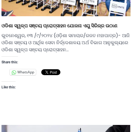
ଓଡିଶା ସ୍ୱଳ୍ପ ସଞ୍ଚୟ ପ୍ରୋତ୍ସାହନ ଯୋଜନା ଏୟୁ ସିରିଜ୍‌ର ଉଠାଣ
ଭୁବନେଶ୍ୱର, ୧୩ /୯/୨୦୨୪ (ଓଡ଼ିଶା ସମାଚାର/ରଜତ ମହାପାତ୍ର)- ଆଜି
ଓଡିଶା ସଞ୍ଚୟ ଓ ଆର୍ଥିକ ସେବା ନିର୍ଦ୍ଦେଶାଳୟ ଅର୍ଥ ବିଭାଗ ଆନୁକୁଲ୍ୟରେ
ଓଡିଶା ସ୍ୱଳ୍ପ ସଞ୍ଚୟ ପ୍ରୋତ୍ସାହନ…
Share this:
WhatsApp
Like this: