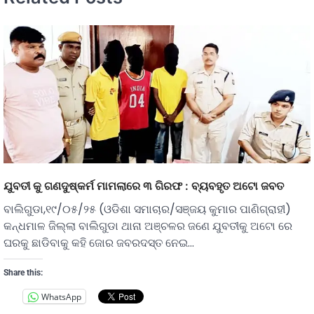
ଯୁବତୀ କୁ ଗଣଦୁଷ୍କର୍ମ ମାମଲାରେ ୩ ଗିରଫ : ବ୍ୟବହୃତ ଅଟୋ ଜବତ
ବାଲିଗୁଡା,୧୯/୦୫/୨୫ (ଓଡିଶା ସମାଚାର/ସଞ୍ଜୟ କୁମାର ପାଣିଗ୍ରାହୀ)
କନ୍ଧମାଳ ଜିଲ୍ଲା ବାଲିଗୁଡା ଥାନା ଅଞ୍ଚଳର ଜଣେ ଯୁବତୀକୁ ଅଟୋ ରେ
ଘରକୁ ଛାଡିବାକୁ କହି ଜୋର ଜବରଦସ୍ତ ନେଇ…
Share this:
WhatsApp