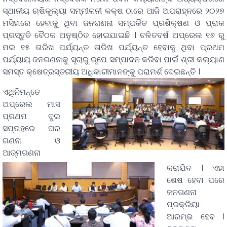
ସ୍ଥାନୀୟ ଋଷିକୂଲ୍ୟା ସମ୍ମୀଳନୀ କକ୍ଷ ଠାରେ ଆଜି ଅପରାହ୍ନରେ ୨୦୨୭
ମସିହାରେ ହେବାକୁ ଥିବା ଜନଗଣନା ସମ୍ପର୍କିତ ପ୍ରଶିକ୍ଷଣ ଓ ପ୍ରାକ
ପ୍ରସ୍ତୁତି ବୈଠକ ଅନୁଷ୍ଠିତ ହୋଇଯାଇଛି । ଚଳିତବର୍ଷ ଅପ୍ରେଲ ୧୬ ରୁ
ମଇ ୧୫ ତାରିଖ ପର୍ଯ୍ୟନ୍ତ ତାରିଖ ପର୍ଯ୍ୟନ୍ତ ହେବାକୁ ଥିବା ପ୍ରଥମ
ପର୍ଯ୍ୟାୟ ଜନଗଣନାକୁ ସୂଚାରୁ ରୂପେ ସମ୍ପାଦନ କରିବା ପାଇଁ ଶ୍ରୀ କଲ୍ୟାଣ
ସମସ୍ତ କ୍ଷେତ୍ରସ୍ତରୀୟ ଅଧିକାରୀମାନଙ୍କୁ ପରାମର୍ଶ ଦେଇଛନ୍ତି ।
ଏଥିନିମନ୍ତେ
ଅପ୍ରେଲ ମାସ
ପ୍ରଥମ ଦୁଇ
ସପ୍ତାହରେ ଘର
ଗଣନା ଓ
ଆତ୍ମଗଣନା
କରାଯିବ । ଏହା
ଶେଷ ହେବା ପରେ
ଜନଗଣନା
ପ୍ରକ୍ରିୟା
ଆରମ୍ଭ ହେବ ।