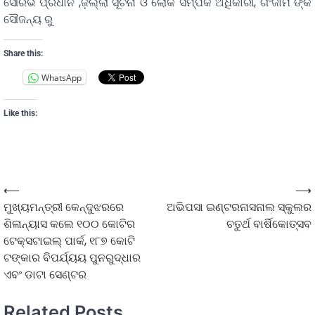
ସୌରଭ ପ୍ରଧାନ ,ଜ଼ିଲ୍ଲା ସୂଚନା ଓ ଲୋକ ସମ୍ପର୍କ ଅଧିକାରୀ, ଗଂଜାମ ଙ୍କ
ସୌଜନ୍ୟ ରୁ
Share this:
WhatsApp
Like this:
⟵
⟶
ମୁଖ୍ୟମନ୍ତ୍ରୀ କେନ୍ଦୁଝରରେ
ଅଭିପସା ଇଣ୍ଟରନାସନାଲ ସ୍କୁଲର
ଶିଳାନ୍ୟାସ କଲେ ୧୦୦ କୋଟିର
ଚତୁର୍ଥ ବାର୍ଷିକୋତ୍ସବ
ଟେକ୍ସଟାଇଲ୍ ପାର୍କ, ୧୮୭ କୋଟି
ଟଙ୍କାର ବିପର୍ଯ୍ୟୟ ପୁନରୁଦ୍ଧାର
ଏବଂ ଡାଟା ସେଣ୍ଟର
Related Posts