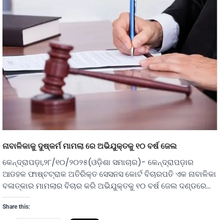
ନାବାଳିକାକୁ ଦୁଷ୍କର୍ମ ମାମଲା ରେ ଅଭିଯୁକ୍ତକୁ ୧୦ ବର୍ଷ ଜେଲ
କେନ୍ଦ୍ରାପଡ଼ା,୨୮/୧୦/୨୦୨୫(ଓଡ଼ିଶା ସମାଚାର)- କେନ୍ଦ୍ରାପଡ଼ାର
ଆଡହକ ଫାଷ୍ଟଟ୍ରାକ ଅତିରିକ୍ତ ସେସନସ କୋର୍ଟ ବିଚାରପତି ଏକ ନାବାଳିକା
ବଳାତ୍କାର ମାମଲାର ବିଚାର କରି ଅଭିଯୁକ୍ତକୁ ୧୦ ବର୍ଷ ଜେଲ ଦଣ୍ଡରେ…
Share this: