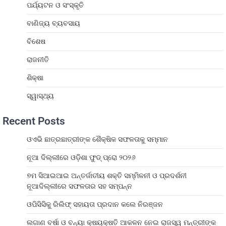
ପର୍ଯ୍ୟଟନ ଓ ସଂସ୍କୃତି
ବାଣିଜ୍ୟ ବ୍ୟବସାୟ
ବିଶେଷ
ରାଜନୀତି
ଶିକ୍ଷା
ସ୍ୱାସ୍ଥ୍ୟ
Recent Posts
ଓଏଭି ଛାତ୍ରଛାତ୍ରୀଙ୍କ ଶୈକ୍ଷିକ ସଫଳତାକୁ ସମ୍ମାନ
ନୂଆ ଦିଲ୍ଲୀରେ ଓଡ଼ିଶା ଫୁଡ୍ ପ୍ରୋ ୨୦୨୬
୭ମ ସିଆଇଆଇ ଅନ୍ତର୍ଜାତୀୟ ଶକ୍ତି ସମ୍ମିଳନୀ ଓ ପ୍ରଦର୍ଶନୀ
ନୂଆଦିଲ୍ଲୀରେ ସଫଳତାର ସହ ସମ୍ପନ୍ନ
ଓପିସିସିକୁ ରିଲିଫ୍ ସହାୟତା ପ୍ରଦାନ କଲେ ନିରଞ୍ଜନ
ଲଗାଣ ବର୍ଷା ଓ ବନ୍ୟା କ୍ଷୟକ୍ଷତି ଆକଳନ ନେଇ ରାଜସ୍ୱ ମନ୍ତ୍ରୀଙ୍କ