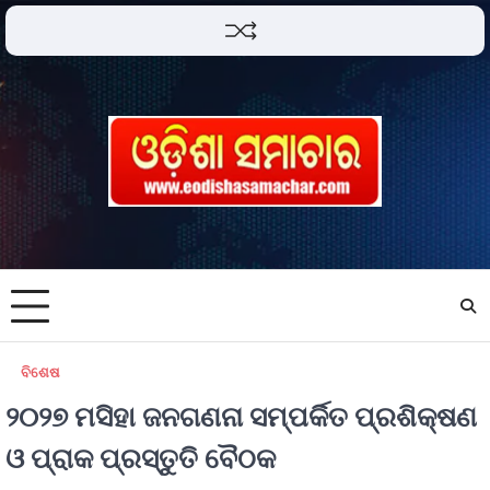
ବିଶେଷ
୨୦୨୭ ମସିହା ଜନଗଣନା ସମ୍ପର୍କିତ ପ୍ରଶିକ୍ଷଣ
ଓ ପ୍ରାକ ପ୍ରସ୍ତୁତି ବୈଠକ