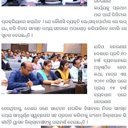
ଜନଗଣନା
କାର୍ଯ୍ୟକୁ ପ୍ରଥମ
ଥର ପାଇଁ ଡିଜିଟାଲ
ପ୍ରକ୍ରିୟାରେ କରାଯିବ । ଯେ କୌଣସି ବ୍ୟକ୍ତି ସେନ୍ସସ୍ ପୋର୍ଟାଲ ରେ ଲଗ୍
ଇନ୍ କରି ନିଜର ସମସ୍ତ ତଥ୍ୟ ସହଜରେ ଅପଲୋଡ଼ କରିପାରିବେ ବୋଲି ସେ
ସୂଚନା ଦେଇଛନ୍ତି ।
ଯଦିଓ ଜନଗଣନା
ଦେଶରେ ପ୍ରତି ୧୦
ବର୍ଷ ବ୍ୟବଧାନରେ
ଅନୁଷ୍ଠିତ ହେବା
କଥା, ମାତ୍ର ଏହା
୨୦୧୧ ମସିହା ପରେ
ପ୍ରାୟ ୧୫ ବର୍ଷ
ବ୍ୟବଧାନ ପରେ
ଜନଗଣନା
ହେଉଥିବାରୁ, ଦେଶର ଜଣେ ସଚେତନ ନାଗରିକ ହିସାବରେ ନିଜର ସମସ୍ତ
ତଥ୍ୟ ସମ୍ପୂର୍ଣ୍ଣ ସ୍ୱଚ୍ଛତାର ସହ ପ୍ରଦାନ କରିବାକୁ ଗଂଜାମ ଜିଲ୍ଲାପାଳ ଭି
କୀର୍ତ୍ତି ୱାସନ ଜିଲ୍ଲାବାସୀଙ୍କୁ ପରାମର୍ଶ ଦେଇଛନ୍ତି ।