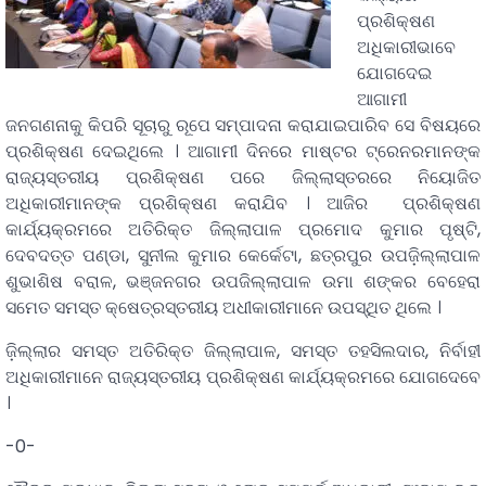
ପ୍ରଶିକ୍ଷଣ
ଅଧିକାରୀଭାବେ
ଯୋଗଦେଇ
ଆଗାମୀ
ଜନଗଣନାକୁ କିପରି ସୂଚାରୁ ରୂପେ ସମ୍ପାଦନା କରାଯାଇପାରିବ ସେ ବିଷୟରେ
ପ୍ରଶିକ୍ଷଣ ଦେଇଥିଲେ । ଆଗାମୀ ଦିନରେ ମାଷ୍ଟର ଟ୍ରେନରମାନଙ୍କ
ରାଜ୍ୟସ୍ତରୀୟ ପ୍ରଶିକ୍ଷଣ ପରେ ଜିଲ୍ଲାସ୍ତରରେ ନିୟୋଜିତ
ଅଧିକାରୀମାନଙ୍କ ପ୍ରଶିକ୍ଷଣ କରାଯିବ । ଆଜିର ପ୍ରଶିକ୍ଷଣ
କାର୍ଯ୍ୟକ୍ରମରେ ଅତିରିକ୍ତ ଜିଲ୍ଲାପାଳ ପ୍ରମୋଦ କୁମାର ପୃଷ୍ଟି,
ଦେବଦତ୍ତ ପଣ୍ଡା, ସୁନୀଲ କୁମାର କେର୍କେଟା, ଛତ୍ରପୁର ଉପଜ଼ିଲ୍ଲାପାଳ
ଶୁଭାଶିଷ ବରାଳ, ଭଞ୍ଜନଗର ଉପଜିଲ୍ଲାପାଳ ଉମା ଶଙ୍କର ବେହେରା
ସମେତ ସମସ୍ତ କ୍ଷେତ୍ରସ୍ତରୀୟ ଅଧୀକାରୀମାନେ ଉପସ୍ଥିତ ଥିଲେ ।
ଜ଼ିଲ୍ଲାର ସମସ୍ତ ଅତିରିକ୍ତ ଜିଲ୍ଲାପାଳ, ସମସ୍ତ ତହସିଲଦାର, ନିର୍ବାହୀ
ଅଧିକାରୀମାନେ ରାଜ୍ୟସ୍ତରୀୟ ପ୍ରଶିକ୍ଷଣ କାର୍ଯ୍ୟକ୍ରମରେ ଯୋଗଦେବେ
।
-0-