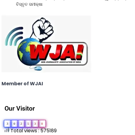
ବିସ୍ତୃତ ସମୀକ୍ଷା
Member of WJAI
Our Visitor
3
0
2
5
3
0
Total views : 575189