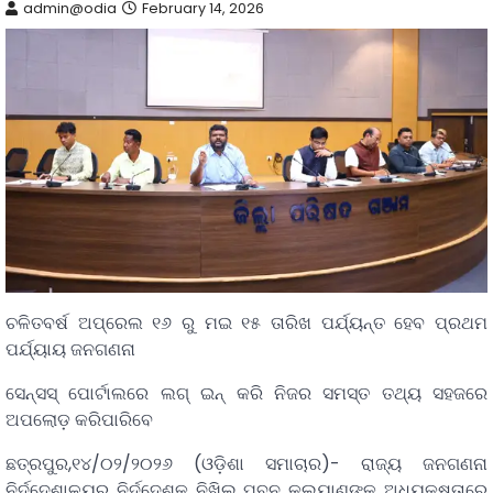
admin@odia
February 14, 2026
ଚଳିତବର୍ଷ ଅପ୍ରେଲ ୧୬ ରୁ ମଇ ୧୫ ତାରିଖ ପର୍ଯ୍ୟନ୍ତ ହେବ ପ୍ରଥମ
ପର୍ଯ୍ୟାୟ ଜନଗଣନା
ସେନ୍ସସ୍ ପୋର୍ଟାଲରେ ଲଗ୍ ଇନ୍ କରି ନିଜର ସମସ୍ତ ତଥ୍ୟ ସହଜରେ
ଅପଲୋଡ଼ କରିପାରିବେ
ଛତ୍ରପୁର,୧୪/୦୨/୨୦୨୬ (ଓଡ଼ିଶା ସମାଚାର)- ରାଜ୍ୟ ଜନଗଣନା
ନିର୍ଦ୍ଦେଶାଳୟର ନିର୍ଦ୍ଦେଶକ ନିଖିଲ ପବନ କଲ୍ୟାଣଙ୍କ ଅଧ୍ୟକ୍ଷତାରେ