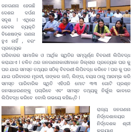
ଜନଗଣନା ହେଉଛି
ଦେଶର ଦର୍ପଣ
ସଦୃଶ । ଏଥିରେ
କେବଳ ବ୍ୟକ୍ତି
ବିଶେଷଙ୍କ ଗଣନା
ହୁଏ ନାହିଁ , ବରଂ
ପ୍ରତ୍ୟେକ
ପରିବାରର ସାମାଜିକ ଓ ଆର୍ଥିକ ସ୍ଥିତିର ସମ୍ପୂର୍ଣ୍ଣ ବିବରଣୀ ଲିପିବଦ୍ଧ
କରାଯାଏ । ଚଳିତ ଥର ଜନଗଣନାକାରୀମାନେ ଜିଲ୍ଲାର ପ୍ରତ୍ୟେକ ଘର କୁ
ଘର ଯାଇ ସମସ୍ତ ତଥ୍ୟର ସଠିକ୍ ବିବରଣୀ ଲିପିବଦ୍ଧ କରିବେ । ଘର କୁ ଘର
ଯାଇ ପରିବାରର ମୂରବୀ, ତାଙ୍କର ଜାତି, ଲିଙ୍ଗ, ବୟସ ଠାରୁ ଆରମ୍ଭ କରି
ସମସ୍ତ ପାରିବାରିକ ସ୍ଥିତି ଏହିପରି ମୋଟ ୩୩ ଗୋଟି ପ୍ରଶ୍ନ
ଜନସାଧାରଣଙ୍କୁ ପଚାରିବେ ଏବଂ ସମସ୍ତ ତଥ୍ୟକୁ ନିର୍ଭୁଲ ଭାବରେ
ଲିପିବଦ୍ଧ କରିବେ ବୋଲି ଉଭୟେ କହିଛନ୍ତି ।
ରାଜ୍ୟ ଜନଗଣନା
ନିର୍ଦ୍ଦେଶାଳୟର
ନିର୍ଦ୍ଦେଶକ ଶ୍ରୀ
କଲ୍ୟାଣ