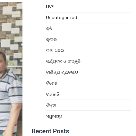
LIVE
Uncategorized
କୃଷି
କ୍ରୀଡ଼ା
ତାଜା ଖବର
ପର୍ଯ୍ୟଟନ ଓ ସଂସ୍କୃତି
ବାଣିଜ୍ୟ ବ୍ୟବସାୟ
ବିଶେଷ
ରାଜନୀତି
ଶିକ୍ଷା
ସ୍ୱାସ୍ଥ୍ୟ
Recent Posts