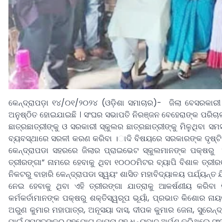
କେନ୍ଦ୍ରାପଡ଼ା ୧୪/୦୧/୨୦୨୪ (ଓଡ଼ିଶା ସମାଚାର)- ଜିଲା ବେସରକାର
ଅନୁଷ୍ଠିତ ହୋଇଯାଇଛି । ସଂଘର ସଭାପତି ନିରଞ୍ଜନ ବେହେରାଙ୍କ ପରିଚ
ଛାତ୍ରଛାତ୍ରୀଙ୍କୁ ଓ ସରକାରୀ ସ୍କୁଲର ଛାତ୍ରଛାତ୍ରୀଙ୍କୁ ମିଳୁଥିବା ସ
ବ୍ୟବସ୍ଥାରେ ସରଳୀ କରଣ କରିବା ।ାଦି ବିଷୟରେ ସରକାରଙ୍କ ଦୃଷ୍ଟି 
କେନ୍ଦ୍ରାପଡା ସହରରେ ଜିଲାର ପ୍ରାଇଭେଟ ସ୍କୁଲମାନଙ୍କ ପକ୍ଷରୁ ଏକ
ତ୍ରୀରଙ୍ଗା” ନାମରେ ହେବାକୁ ଥିବା ୧୦୦୦ମିଟର ବ୍ୟାପି ବିଶାଳ ତ୍
ନିକଟରୁ ବାହାରି କେନ୍ଦ୍ରାପଡା ସ୍ୱୟଂ ଶାସିତ ମହାବିଦ୍ୟାଳୟ ପର୍ଯ୍ୟନ୍
ନେଇ ହେବାକୁ ଥିବା ଏହି ତ୍ରୀରଙ୍ଗା ଯାତ୍ରାକୁ ଆକର୍ଷଣୀୟ କରିବ
କର୍ମକର୍ତାମାନଙ୍କ ପକ୍ଷରୁ ଶକ୍ତିସ୍ୱରୂପ ଭୂୟାଁ, ପ୍ରଭାତ କିଶୋର ନାୟ
ଅରୁଣ କୁମାର ମହାପାତ୍ର, ଅନୂସୟା ଦାସ, ଦୀପକ କୁମାର ଜେନା, ସୁରେନ୍ଦ
ପାଇଁ ସମସ୍ତଙ୍କର ସହଯୋଗ କାମନା ସହ ଧନ୍ୟବାଦ ଅର୍ପଣ କରିଥିଲେ ସଂଘ