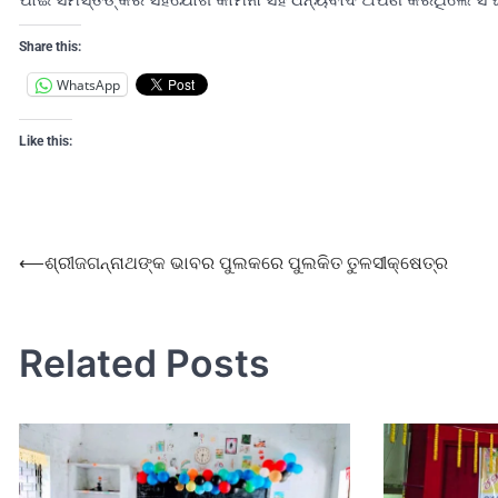
Share this:
WhatsApp
Like this:
⟵
ଶ୍ରୀଜଗନ୍ନାଥଙ୍କ ଭାବର ପୁଲକରେ ପୁଲକିତ ତୁଳସୀକ୍ଷେତ୍ର
Related Posts