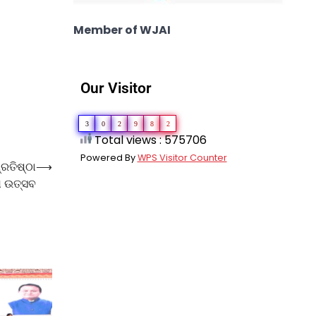
Member of WJAI
Our Visitor
3
0
2
9
8
2
Total views : 575706
Powered By
WPS Visitor Counter
ରତିଷ୍ଠା
⟶
ନା ଉତ୍ସବ