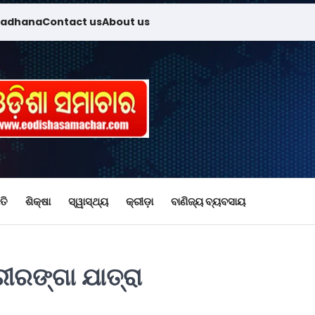
madhana
Contact us
About us
ତି
ଶିକ୍ଷା
ସ୍ୱାସ୍ଥ୍ୟ
କ୍ରୀଡ଼ା
ବାଣିଜ୍ୟ ବ୍ୟବସାୟ
ୀରଙ୍ଗା ଯାତ୍ରା