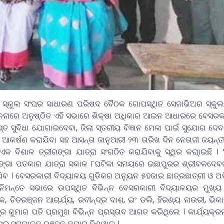
ୀ ସ୍କୁଲ ସଂଘର ସାଧାରଣ ପରିଷଦ ବୈଠକ ଗୋପସ୍ଥିତ ସେଜାଭିଅର ସ୍କୁ
ାଳନାରେ ଅନୁଷ୍ଠିତ ଏହି ସଭାରେ ଶିକ୍ଷା ଅଧିକାର ଆଇନ ଆଧାରରେ ବେସରକ
ମସ୍ତ ସୁବିଧା ଯୋଗାଇଦେବା, ଜିଲା ସ୍ତରୀୟ ବିଜ୍ଞାନ ମେଳା ପାଇଁ ସୁଯୋଗ ଦେ
ଆକର୍ଷଣ କରାଯିବା ସହ ଆସନ୍ତା ଜାନୁଆରୀ ୨୩ ତାରିଖ ଦିନ ନେତାଜୀ ଜୟନ
 ବିଶାଳ ତ୍ରୀରଙ୍ଗା ଯାତ୍ରା ସଂଗଠିତ କରାଯିବାକୁ ସ୍ଥିର କରା୍ାଇଛି 
ରୀରଙ୍ଗା ପତକାର ଯାତ୍ରା ସକାଳ ୮ଘଟିକା ସମୟରେ ଇଛାପୁରର ଶ୍ରୀବଳଦେବ
ତ ଯିବ । ବେସରକାରୀ ବିଦ୍ୟାଳୟ ଗୁଡିକର ଅନ୍ୟୁନ ୫ହଜାର ଛାତ୍ରଛାତ୍ରୀ ଓ ଅ
ା ନିମନ୍ତେ ସଭାରେ ଉପସ୍ଥିତ ବିଭିନ୍ନ ବେସରକାରୀ ବିଦ୍ୟାଳୟର ମୁଖ୍
କ, ଚିତରଞ୍ଜନ ଆଚାର୍ଯ୍ୟ, ରବୀନ୍ଦ୍ର ଦାଶ, ଇଂ ଡଲି, ହିରଣ୍ୟ ନାଉରୀ, ଭିକ
୍ର କୁମାର ପତି ପ୍ରମୁଖ ବିଭିନ୍ନ ପ୍ରସ୍ତାବ ଆଗତ କରିଥିଲେ । କାର୍ଯ୍ୟକ
ର ସମ୍ପାଦକ ରଞ୍ଜନ କୁମାର ବିଶ୍ୱାଳ ।