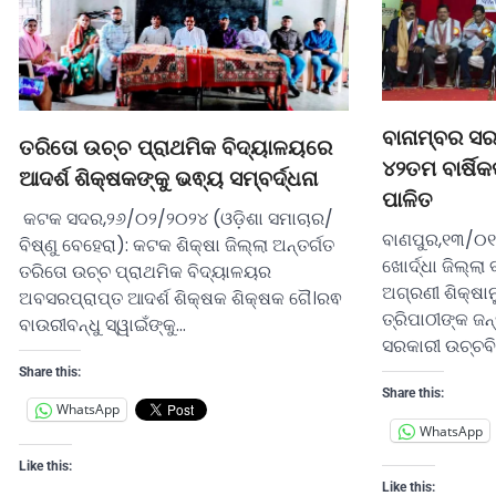
ବାନାମ୍ବର ସ
ତରିତୋ ଉଚ୍ଚ ପ୍ରାଥମିକ ବିଦ୍ୟାଳୟରେ
୪୨ତମ ବାର୍ଷି
ଆଦର୍ଶ ଶିକ୍ଷକଙ୍କୁ ଭଵ୍ୟ ସମ୍ବର୍ଦ୍ଧନା
ପାଳିତ
କଟକ ସଦର,୨୬/୦୨/୨୦୨୪ (ଓଡ଼ିଶା ସମାଚାର/
ବାଣପୁର,୧୩/୦୧
ବିଷ୍ଣୁ ବେହେରା): କଟକ ଶିକ୍ଷା ଜିଲ୍ଲା ଅନ୍ତର୍ଗତ
ଖୋର୍ଦ୍ଧା ଜିଲ୍
ତରିତୋ ଉଚ୍ଚ ପ୍ରାଥମିକ ବିଦ୍ୟାଳୟର
ଅଗ୍ରଣୀ ଶିକ୍ଷାନ
ଅବସରପ୍ରାପ୍ତ ଆଦର୍ଶ ଶିକ୍ଷକ ଶିକ୍ଷକ ଗୈ।ରଵ
ତ୍ରିପାଠୀଙ୍କ ଜନ
ବାଉରୀବନ୍ଧୁ ସ୍ୱାଇଁଙ୍କୁ…
ସରକାରୀ ଉଚ୍ଚବି
Share this:
Share this:
WhatsApp
WhatsApp
Like this:
Like this: