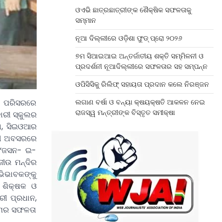
ଓଏଭି ଛାତ୍ରଛାତ୍ରୀଙ୍କ ଶୈକ୍ଷିକ ସଫଳତାକୁ
ସମ୍ମାନ
ନୂଆ ଦିଲ୍ଲୀରେ ଓଡ଼ିଶା ଫୁଡ୍ ପ୍ରୋ ୨୦୨୬
୭ମ ସିଆଇଆଇ ଅନ୍ତର୍ଜାତୀୟ ଶକ୍ତି ସମ୍ମିଳନୀ ଓ
ପ୍ରଦର୍ଶନୀ ନୂଆଦିଲ୍ଲୀରେ ସଫଳତାର ସହ ସମ୍ପନ୍ନ
ଓପିସିସିକୁ ରିଲିଫ୍ ସହାୟତା ପ୍ରଦାନ କଲେ ନିରଞ୍ଜନ
ଲଗାଣ ବର୍ଷା ଓ ବନ୍ୟା କ୍ଷୟକ୍ଷତି ଆକଳନ ନେଇ
ଲ ପରିସରରେ
ରାଜସ୍ୱ ମନ୍ତ୍ରୀଙ୍କ ବିସ୍ତୃତ ସମୀକ୍ଷା
ାରୀ ସ୍କୁଲର
ବା, ସିଇଓଆର
୍ତୀ ଅବସରରେ
। “ଜସନ- ଇ-
ଜୀଉ ମନ୍ଦିର
ଭିଭାବକଙ୍କୁ
ୟ ଶିକ୍ଷକ ଓ
ାରୀ ପ୍ରଧାନ,
୍ରମର ସଫଳତା