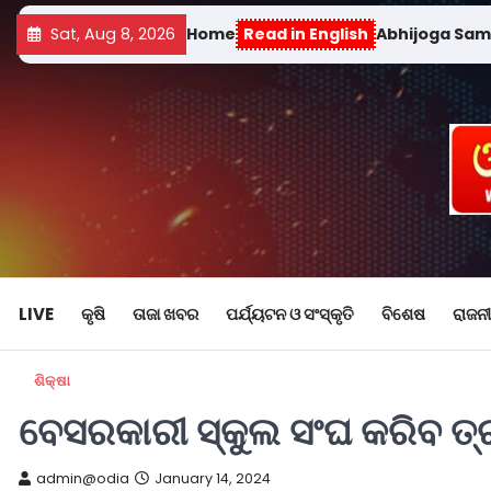
Sat, Aug 8, 2026
Home
Read in English
Abhijoga Sa
LIVE
କୃଷି
ତାଜା ଖବର
ପର୍ଯ୍ୟଟନ ଓ ସଂସ୍କୃତି
ବିଶେଷ
ରାଜନୀ
ଶିକ୍ଷା
ବେସରକାରୀ ସ୍କୁଲ ସଂଘ କରିବ ତ୍ର
admin@odia
January 14, 2024