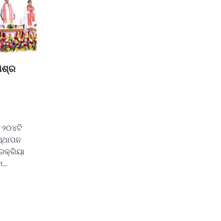
ିଶ୍ର
ର ୨୦୪ଟି
ସ୍ଥାପନ
୍ରକ୍ରିୟା
ା…