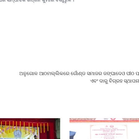
ଅନୁଗୋଳ ଆଠମଲ୍ଲିକରେ ଗୋଁଣ୍ଡ ସମାଜର ଜଙ୍ଘାଦେଓ ପୀଠ ପ୍
ଏବଂ ଦାରୁ ବିଗ୍ରହ ସ୍ଥାପ