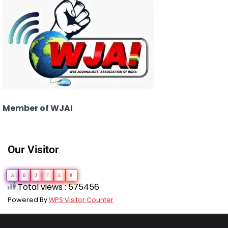
Member of WJAI
Our Visitor
3
0
2
7
5
8
Total views : 575456
Powered By
WPS Visitor Counter