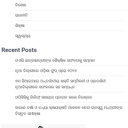
ବିଶେଷ
ରାଜନୀତି
ଶିକ୍ଷା
ସ୍ୱାସ୍ଥ୍ୟ
Recent Posts
ଓଏଭି ଛାତ୍ରଛାତ୍ରୀଙ୍କ ଶୈକ୍ଷିକ ସଫଳତାକୁ ସମ୍ମାନ
ନୂଆ ଦିଲ୍ଲୀରେ ଓଡ଼ିଶା ଫୁଡ୍ ପ୍ରୋ ୨୦୨୬
୭ମ ସିଆଇଆଇ ଅନ୍ତର୍ଜାତୀୟ ଶକ୍ତି ସମ୍ମିଳନୀ ଓ ପ୍ରଦର୍ଶନୀ
ନୂଆଦିଲ୍ଲୀରେ ସଫଳତାର ସହ ସମ୍ପନ୍ନ
ଓପିସିସିକୁ ରିଲିଫ୍ ସହାୟତା ପ୍ରଦାନ କଲେ ନିରଞ୍ଜନ
ଲଗାଣ ବର୍ଷା ଓ ବନ୍ୟା କ୍ଷୟକ୍ଷତି ଆକଳନ ନେଇ ରାଜସ୍ୱ ମନ୍ତ୍ରୀଙ୍କ
ବିସ୍ତୃତ ସମୀକ୍ଷା