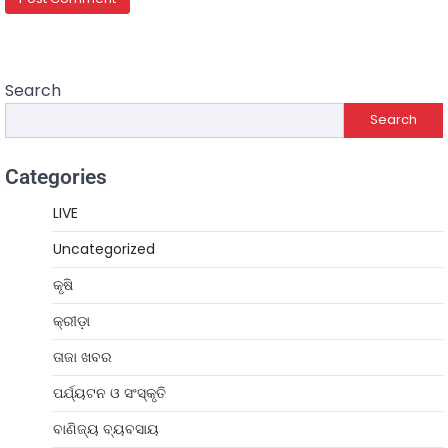
Search
Search
Categories
LIVE
Uncategorized
କୃଷି
କ୍ରୀଡ଼ା
ତାଜା ଖବର
ପର୍ଯ୍ୟଟନ ଓ ସଂସ୍କୃତି
ବାଣିଜ୍ୟ ବ୍ୟବସାୟ