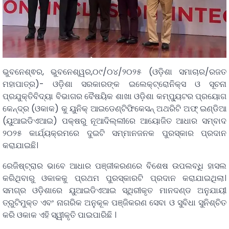
ଭୁବନେଶ୍ଵର, ଭୁବନେଶ୍ୱର,୦୯/୦୪/୨୦୨୫ (ଓଡ଼ିଶା ସମାଚାର/ରଜତ
ମହାପାତ୍ର)- ଓଡ଼ିଶା ସରକାରଙ୍କ ଇଲେକ୍ଟ୍ରୋନିକ୍ସ ଓ ସୂଚନା
ପ୍ରଯୁକ୍ତିବିଦ୍ୟା ବିଭାଗର ବୈଷୟିକ ଶାଖା ଓଡ଼ିଶା କମ୍ପ୍ୟୁଟର ପ୍ରୟୋଗ
କେନ୍ଦ୍ର (ଓକାକ) କୁ ୟୁନିକ୍ ଆଇଡେଣ୍ଟିଫିକେସନ୍ ଅଥରିଟି ଅଫ୍ ଇଣ୍ଡିଆ
(ୟୁଆଇଡିଏଆଇ) ପକ୍ଷରୁ ନୂଆଦିଲ୍ଲୀରେ ଆୟୋଜିତ ଆଧାର ସମ୍ବାଦ
୨୦୨୫ କାର୍ଯ୍ୟକ୍ରମରେ ଦୁଇଟି ସମ୍ମାନଜନକ ପୁରସ୍କାର ପ୍ରଦାନ
କରାଯାଇଛି।
ରେଜିଷ୍ଟ୍ରାର ଭାବେ ଆଧାର ପଞ୍ଜୀକରଣରେ ବିଶେଷ ଉପଲବ୍ଧି ହାସଲ
କରିଥିବାରୁ ଓକାକକୁ ପ୍ରଥମ ପୁରସ୍କାରଟି ପ୍ରଦାନ କରାଯାଇଥିଲା।
ସମଗ୍ର ଓଡ଼ିଶାରେ ୟୁଆଇଡିଏଆଇ ସ୍ଥିରୀକୃତ ମାନଦଣ୍ଡ ଅନୁଯାୟୀ
ତ୍ରୁଟିମୁକ୍ତ ଏବଂ ନାଗରିକ ଅନୁକୂଳ ପଞ୍ଜିକରଣ ସେବା ଓ ସୁବିଧା ସୁନିଶ୍ଚିତ
କରି ଓକାକ ଏହି ସ୍ୱୀକୃତି ପାଇପାରିଛି ।