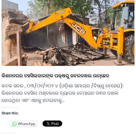
କିଶନନଗର ତହସିଲଦାରଙ୍କ ପକ୍ଷରୁ ଜବରଦଖଲ ଉଚ୍ଛେଦ
କଟକ ସଦର , ୦୩/୦୧/୨୦୨ ୪ (ଓଡ଼ିଶା ସମାଚାର /ବିଷ୍ଣୁ ବେହେରା):
କିଶନନଗର ତହସିଲ ଅଞ୍ଚଳରେ ବ୍ୟାପକ ବେଆଇନ ଜଵର ଦଖଲ
ହୋଇଥିବା ଏଵଂ ଏହାକୁ ହଟାଇବାକୁ…
Share this:
WhatsApp