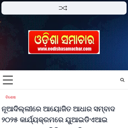
ବିଶେଷ
ନୂଆଦିଲ୍ଲୀରେ ଆୟୋଜିତ ଆଧାର ସମ୍ବାଦ
୨୦୨୫ କାର୍ଯ୍ୟକ୍ରମରେ ୟୁଆଇଡିଏଆଇ