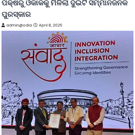
ପକ୍ଷରୁ ଓକାକକୁ ମିଳିଲା ଦୁଇଟି ସମ୍ମାନଜନକ
ପୁରସ୍କାର
admin@odia
April 8, 2025