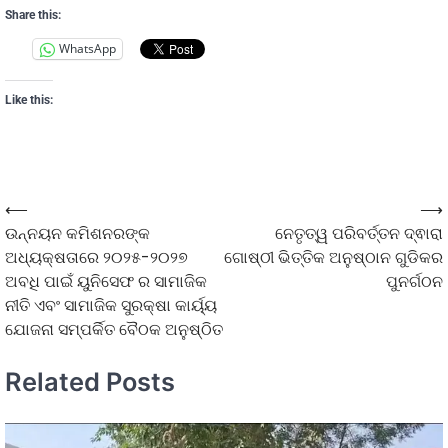
Share this:
WhatsApp
Like this:
⟵
⟶
ଉନ୍ନୟନ କମିଶନରଙ୍କ
ନେତୃତ୍ୱ ପରିବର୍ତ୍ତନ ଦ୍ଵାରା
ଅଧ୍ୟକ୍ଷତାରେ ୨୦୨୫-୨୦୨୭
ଗୋଷ୍ଠୀ ଭିତ୍ତିକ ଅନୁଷ୍ଠାନ ଗୁଡିକର
ଅବଧି ପାଇଁ ୟୁନିସେଫ ର ସାମାଜିକ
ପୁନର୍ଗଠନ
ନୀତି ଏବଂ ସାମାଜିକ ସୁରକ୍ଷା କାର୍ୟ୍ୟ
ଯୋଜନା ସମ୍ପର୍କିତ ବୈଠକ ଅନୁଷ୍ଠିତ
Related Posts