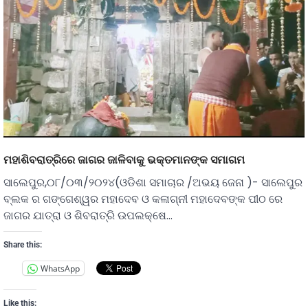
ମହାଶିବରାତ୍ରିରେ ଜାଗର ଜାଳିବାକୁ ଭକ୍ତମାନଙ୍କ ସମାଗମ
ସାଲେପୁର,୦୮/୦୩/୨୦୨୪(ଓଡିଶା ସମାଚାର /ଅଭୟ ଜେନା )- ସାଲେପୁର
ବ୍ଲକ ର ଗଙ୍ଗେଶ୍ୱର ମହାଦେବ ଓ କଳାଗ୍ନୀ ମହାଦେବଙ୍କ ପୀଠ ରେ
ଜାଗର ଯାତ୍ରା ଓ ଶିବରାତ୍ରି ଉପଲକ୍ଷେ…
Share this:
WhatsApp
Like this: