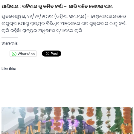
ପାଣିପାଗ : ରବିବାର ରୁ କମିବ ବର୍ଷା – ଜାରି ରହିବ କୋହଲା ପାଗ
ଭୁବନେଶ୍ୱର, ୨୧/୧୨/୨୦୨୪ (ଓଡ଼ିଶା ସମାଚାର)- ବଙ୍ଗୋପସାଗରରେ
ଲଘୁଚାପ ଯୋଗୁ ରାଜ୍ୟର ବିଭିନ୍ନ ଅଞ୍ଚଳରେ ଗତ ଶୁକ୍ରବାର ଠାରୁ ବର୍ଷା
ଲାଗି ରହିଛି। ରାଜ୍ୟର ଅଧିକାଂଶ ସ୍ଥାନରେ ଲାଗି…
Share this:
WhatsApp
Like this: