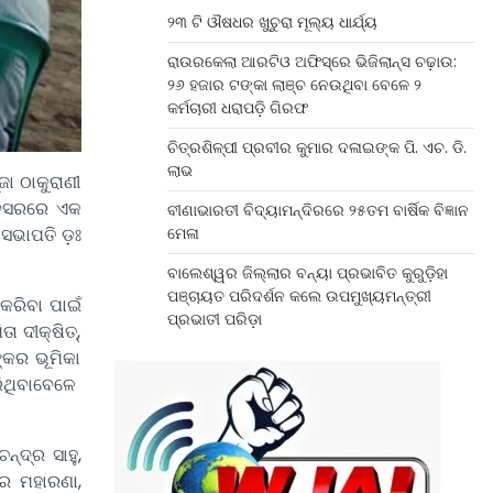
୨୩ ଟି ଔଷଧର ଖୁଚୁରା ମୂଲ୍ୟ ଧାର୍ଯ୍ୟ
ରାଉରକେଲା ଆରଟିଓ ଅଫିସ୍‌ରେ ଭିଜିଲାନ୍ସ ଚଢ଼ାଉ:
୨୬ ହଜାର ଟଙ୍କା ଲାଞ୍ଚ ନେଉଥିବା ବେଳେ ୨
କର୍ମଚାରୀ ଧରାପଡ଼ି ଗିରଫ
ଚିତ୍ରଶିଳ୍ପୀ ପ୍ରବୀର କୁମାର ଦଳାଇଙ୍କ ପି. ଏଚ. ଡି.
ଲାଭ
ା ଠାକୁରାଣୀ
ଅବସରରେ ଏକ
ବୀଣାଭାରତୀ ବିଦ୍ୟାମନ୍ଦିରରେ ୨୫ତମ ବାର୍ଷିକ ବିଜ୍ଞାନ
ସଭାପତି ଡ଼ଃ
ମେଳା
ବାଲେଶ୍ୱର ଜିଲ୍ଲାର ବନ୍ୟା ପ୍ରଭାବିତ କୁରୁଡ଼ିହା
ପଞ୍ଚାୟତ ପରିଦର୍ଶନ କଲେ ଉପମୁଖ୍ୟମନ୍ତ୍ରୀ
କରିବା ପାଇଁ
ପ୍ରଭାତୀ ପରିଡ଼ା
 ଦୀକ୍ଷିତ୍,
୍କର ଭୂମିକା
ରିଥିବାବେଳେ
୍ଦ୍ର ସାହୁ,
ାର ମହାରଣା,