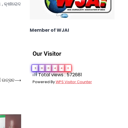
ଣ , କ୍ଷୀରୋଦ
Member of WJAI
Our Visitor
3
0
0
4
4
0
Total views : 572681
ଁ ଉତ୍ସବ
⟶
Powered By
WPS Visitor Counter