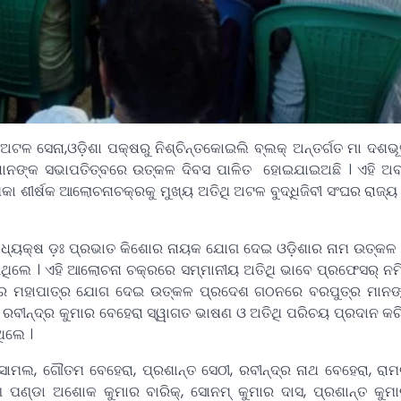
 ସେନା,ଓଡ଼ିଶା ପକ୍ଷରୁ ନିଶ୍ଚିନ୍ତକୋଇଲି ବ୍ଲକ୍ ଅନ୍ତର୍ଗତ ମା ଦଶଭୂଜ
୍ରଧାନଙ୍କ ସଭାପତିତ୍ବରେ ଉତ୍କଳ ଦିବସ ପାଳିତ ହୋଇଯାଇଅଛି । ଏହି 
ଶୀର୍ଷକ ଆଲୋଚନାଚକ୍ରକୁ ମୁଖ୍ୟ ଅତିଥି ଅଟଳ ବୁଦ୍ଧିଜିବୀ ସଂଘର ରାଜ୍ୟ 
ାଧ୍ୟକ୍ଷ ଡ଼ଃ ପ୍ରଭାତ କିଶୋର ନାୟକ ଯୋଗ ଦେଇ ଓଡ଼ିଶାର ନାମ ଉତ୍କଳ 
ିଲେ । ଏହି ଆଲୋଚନା ଚକ୍ରରେ ସମ୍ମାନୀୟ ଅତିଥି ଭାବେ ପ୍ରଫେସର୍ ନମିତା
ଲ କୁମାର ମହାପାତ୍ର ଯୋଗ ଦେଇ ଉତ୍କଳ ପ୍ରଦେଶ ଗଠନରେ ବରପୁତ୍ର ମାନଙ
ରବୀନ୍ଦ୍ର କୁମାର ବେହେରା ସ୍ୱାଗତ ଭାଷଣ ଓ ଅତିଥି ପରିଚୟ ପ୍ରଦାନ କ
ିଲେ ।
ାମଲ, ଗୌତମ ବେହେରା, ପ୍ରଶାନ୍ତ ସେଠୀ, ରବୀନ୍ଦ୍ର ନାଥ ବେହେରା, ରାମଚନ
ଷ୍ଣ ପଣ୍ଡା ଅଶୋକ କୁମାର ବାରିକ୍, ସୋନମ୍ କୁମାର ଦାସ, ପ୍ରଶାନ୍ତ କୁମ