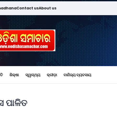
madhana
Contact us
About us
ତି
ଶିକ୍ଷା
ସ୍ୱାସ୍ଥ୍ୟ
କ୍ରୀଡ଼ା
ବାଣିଜ୍ୟ ବ୍ୟବସାୟ
ସ ପାଳିତ