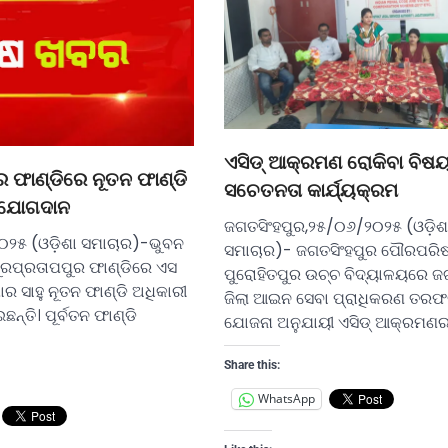
ଏସିଡ୍ ଆକ୍ରମଣ ରୋକିବା ବିଷ
ର ଫାଣ୍ଡିରେ ନୂତନ ଫାଣ୍ଡି
ସଚେତନତା କାର୍ଯ୍ୟକ୍ରମ
 ଯୋଗଦାନ
ଜଗତସିଂହପୁର,୨୫/୦୬/୨୦୨୫ (ଓଡ଼ିଶ
୦୨୫ (ଓଡ଼ିଶା ସମାଚାର)-ଭୁବନ
ସମାଚାର)- ଜଗତସିଂହପୁର ପୌରପରିଷ
ସୁରପ୍ରତାପପୁର ଫାଣ୍ଡିରେ ଏସ
ପୁରୋହିତପୁର ଉଚ୍ଚ ବିଦ୍ୟାଳୟରେ ଜ
ର ସାହୁ ନୂତନ ଫାଣ୍ଡି ଅଧିକାରୀ
ଜିଲା ଆଇନ ସେବା ପ୍ରାଧିକରଣ ତରଫର
୍ତି। ପୂର୍ବତନ ଫାଣ୍ଡି
ଯୋଜନା ଅନୁଯାୟୀ ଏସିଡ୍ ଆକ୍ରମଣର
Share this:
WhatsApp