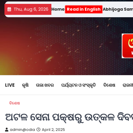
Thu, Aug 6, 2026
Home
Read in English
Abhijoga Sa
LIVE
କୃଷି
ତାଜା ଖବର
ପର୍ଯ୍ୟଟନ ଓ ସଂସ୍କୃତି
ବିଶେଷ
ରାଜନୀ
ବିଶେଷ
ଅଟଳ ସେନା ପକ୍ଷରୁ ଉତ୍କଳ ଦିବ
admin@odia
April 2, 2025