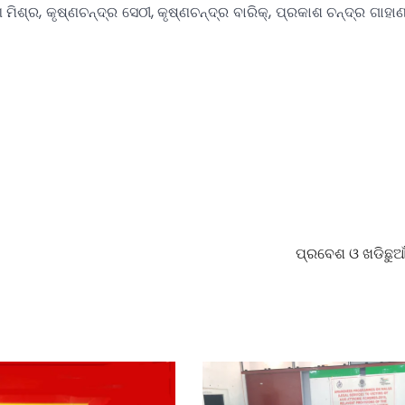
ିଶ୍ର, କୃଷ୍ଣଚନ୍ଦ୍ର ସେଠୀ, କୃଷ୍ଣଚନ୍ଦ୍ର ବାରିକ୍, ପ୍ରକାଶ ଚନ୍ଦ୍ର ଗାହା
ପ୍ରବେଶ ଓ ଖଡିଛୁଆ