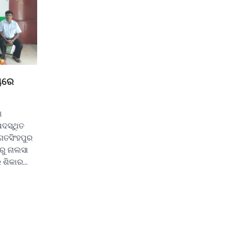
ୟରେ
ା
ଦସ୍ଥିତ
ଗତସିଂହପୁର
ୁ ନାଲସା
 ଶିକାର…