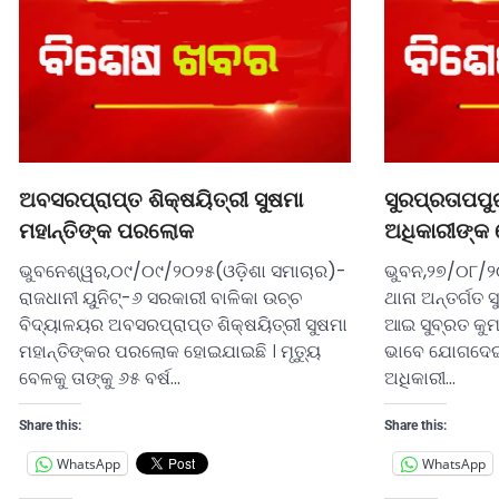
ଅବସରପ୍ରାପ୍ତ ଶିକ୍ଷୟିତ୍ରୀ ସୁଷମା
ସୁରପ୍ରତାପପୁ
ମହାନ୍ତିଙ୍କ ପରଲୋକ
ଅଧିକାରୀଙ୍କ
ଭୁବନେଶ୍ୱର,୦୯/୦୯/୨୦୨୫(ଓଡ଼ିଶା ସମାଚାର)-
ଭୁବନ,୨୭/୦୮/୨
ରାଜଧାନୀ ୟୁନିଟ୍-୬ ସରକାରୀ ବାଳିକା ଉଚ୍ଚ
ଥାନା ଅନ୍ତର୍ଗତ 
ବିଦ୍ୟାଳୟର ଅବସରପ୍ରାପ୍ତ ଶିକ୍ଷୟିତ୍ରୀ ସୁଷମା
ଆଇ ସୁବ୍ରତ କୁମା
ମହାନ୍ତିଙ୍କର ପରଲୋକ ହୋଇଯାଇଛି । ମୃତୁ୍ୟ
ଭାବେ ଯୋଗଦେଇଛନ
ବେଳକୁ ତାଙ୍କୁ ୬୫ ବର୍ଷ…
ଅଧିକାରୀ…
Share this:
Share this:
WhatsApp
WhatsApp