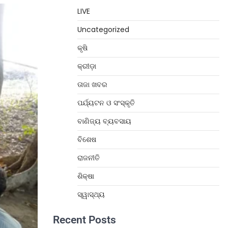
LIVE
Uncategorized
କୃଷି
କ୍ରୀଡ଼ା
ତାଜା ଖବର
ପର୍ଯ୍ୟଟନ ଓ ସଂସ୍କୃତି
ବାଣିଜ୍ୟ ବ୍ୟବସାୟ
ବିଶେଷ
ରାଜନୀତି
ଶିକ୍ଷା
ସ୍ୱାସ୍ଥ୍ୟ
Recent Posts