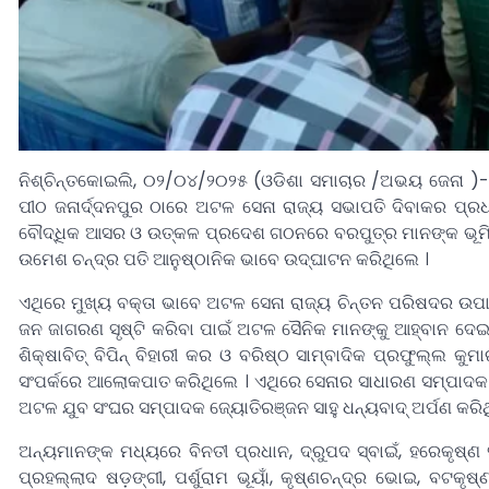
ନିଶ୍ଚିନ୍ତକୋଇଲି, ୦୨/୦୪/୨୦୨୫ (ଓଡିଶା ସମାଚାର /ଅଭୟ ଜେନା )-ଅଟଳ
ପୀଠ ଜନାର୍ଦ୍ଦନପୁର ଠାରେ ଅଟଳ ସେନା ରାଜ୍ୟ ସଭାପତି ଦିବାକର ପ
ବୌଦ୍ଧିକ ଆସର ଓ ଉତ୍କଳ ପ୍ରଦେଶ ଗଠନରେ ବରପୁତ୍ର ମାନଙ୍କ ଭୂମିକା 
ଉମେଶ ଚନ୍ଦ୍ର ପତି ଆନୁଷ୍ଠାନିକ ଭାବେ ଉଦ୍ଘାଟନ କରିଥିଲେ ।
ଏଥିରେ ମୁଖ୍ୟ ବକ୍ତା ଭାବେ ଅଟଳ ସେନା ରାଜ୍ୟ ଚିନ୍ତନ ପରିଷଦର ଉପ
ଜନ ଜାଗରଣ ସୃଷ୍ଟି କରିବା ପାଇଁ ଅଟଳ ସୈନିକ ମାନଙ୍କୁ ଆହ୍ବାନ ଦେଇଥ
ଶିକ୍ଷାବିତ୍ ବିପିନ୍ ବିହାରୀ କର ଓ ବରିଷ୍ଠ ସାମ୍ବାଦିକ ପ୍ରଫୁଲ୍
ସଂପର୍କରେ ଆଲୋକପାତ କରିଥିଲେ । ଏଥିରେ ସେନାର ସାଧାରଣ ସମ୍ପାଦକ 
ଅଟଳ ଯୁବ ସଂଘର ସମ୍ପାଦକ ଜ୍ୟୋତିରଞ୍ଜନ ସାହୁ ଧନ୍ୟବାଦ୍ ଅର୍ପଣ କରିଥ
ଅନ୍ୟମାନଙ୍କ ମଧ୍ୟରେ ବିନତୀ ପ୍ରଧାନ, ଦ୍ରୁପଦ ସ୍ବାଇଁ, ହରେକୃଷ୍ଣ ସ
ପ୍ରହଲ୍ଲାଦ ଷଡ଼ଙ୍ଗୀ, ପର୍ଶୁରାମ ଭୂୟାଁ, କୃଷ୍ଣଚନ୍ଦ୍ର ଭୋଇ, ବଟକୃ