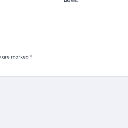
Like this:
ds are marked
*