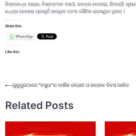
ନିଗମାନନ୍ଦ ନାୟକ, ବିଶ୍ବରଂଜନ ସେଠୀ, ଜଳଧର ବେହେରା, ହିମାଦ୍ରି ଭୂଷଣ ମ
ଚନ୍ଦ୍ର ବେହେରା ପ୍ରଭୃତି ଶତାଧିକ ଅଟଳ ସୈନିକ ଉପସ୍ଥିତ ଥିଲେ ।
Share this:
WhatsApp
Like this:
⟵
ଗୁଣୁପୁରଠାରେ “ବସୁଧା”ର ବାର୍ଷିକ ଉତ୍ସବ ଓ ଉତ୍କଳ ଦିବସ ପାଳିତ
Related Posts