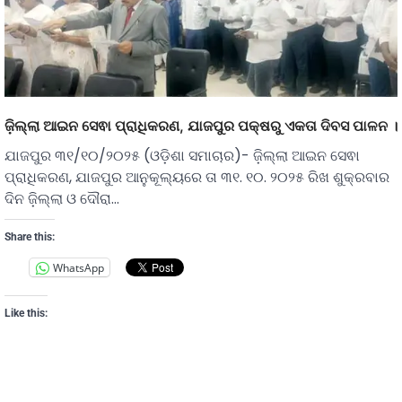
ଜ଼ିଲ୍ଲା ଆଇନ ସେଵା ପ୍ରାଧିକରଣ, ଯାଜପୁର ପକ୍ଷରୁ ଏକତା ଦିବସ ପାଳନ ।
ଯାଜପୁର ୩୧/୧୦/୨୦୨୫ (ଓଡ଼ିଶା ସମାଚାର)- ଜ଼ିଲ୍ଲା ଆଇନ ସେଵା
ପ୍ରାଧିକରଣ, ଯାଜପୁର ଆନୁକୂଲ୍ୟରେ ତା ୩୧. ୧୦. ୨୦୨୫ ରିଖ ଶୁକ୍ରବାର
ଦିନ ଜ଼ିଲ୍ଲା ଓ ଦୌରା…
Share this:
WhatsApp
Like this: