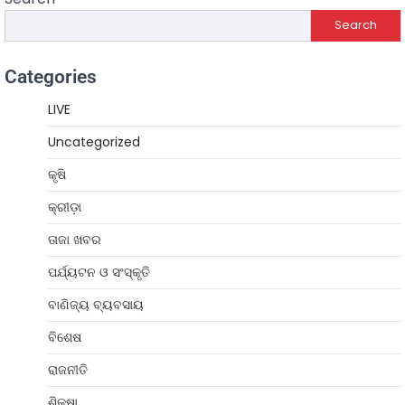
Search
Categories
LIVE
Uncategorized
କୃଷି
କ୍ରୀଡ଼ା
ତାଜା ଖବର
ପର୍ଯ୍ୟଟନ ଓ ସଂସ୍କୃତି
ବାଣିଜ୍ୟ ବ୍ୟବସାୟ
ବିଶେଷ
ରାଜନୀତି
ଶିକ୍ଷା