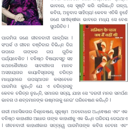
ଭାବରେ, ସେ ସୃଷ୍ଟି କରି ଚାଲିଛନ୍ତି ଗଳ୍ପ,
କବିତା, ଅନୁବାଦ ସାହିତ୍ୟ। କେବଳ ଏତିକି ନୁହେଁ
ଜଣେ ସମୀକ୍ଷୀକା ଭାବରେ ମଧ୍ୟ ସେ ବେଶ
ସୁପରିଚିତ ।
ପାରମିତା ଜଣେ ଜୀବନବାଦୀ ଗାଳ୍ପିକା ।
ସଂପର୍କ ଓ ଜୀବନ ବଞ୍ଚିବାର ବିଭିନ୍ନ ଦିଗ
ଉପରେ ତାଙ୍କର ଗପ ଗୁଡିକ
ପର୍ଯ୍ୟବେଶିତ । ବଳିଷ୍ଠ ବିଷୟବସ୍ତୁ ସହ
କଥନଶୈଳୀରେ ସାବଲୀଳତା ମାନବ
ଅସହାୟତାର କାୟାବିସ୍ତାରକୁ ଚରିତ୍ର
ମାଧ୍ୟମରେ ଉପସ୍ଥାପନ କଲାବେଳେ
ପାରମିତା କୁହନ୍ତି ଯେ ଏ ଚରିତ୍ରସବୁ
କେବଳ ଚରିତ୍ର ନୁହନ୍ତି, ସମାଜର ସତ୍ୟ, ଯାହା ସେ ‘ଦରଦୀ ମନର ସମର୍ପଣ
ଭାବନା ଓ ଶବ୍ଦମାନଙ୍କ ଉଷ୍ମତାକୁ ନେଇ’ ପରିବେଷଣ କରିନ୍ତି ।
ନାରୀ ମାନସିକତାର ବିଶ୍ଳେଷଣ, ସୂକ୍ଷ୍ମ ଅବବୋଧର ଅନ୍ଵେଷଣ ଏବଂ ଏକ
ବଳିଷ୍ଠ କାହାଣୀର ଆଧାର ତାଙ୍କ କାହାଣୀକୁ ଏକ ଭିନ୍ନ ପରିଚୟ ଦେଇଥାଏ
। ଜୀବନବାଦୀ କାହାଣୀକାର ସତ୍ତ୍ୱେ ପାରମିତାଙ୍କ କବିତା ଚେତନା ଏବଂ