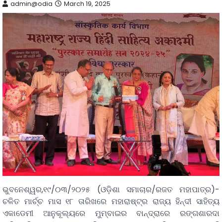
admin@odia
March 19, 2025
ଭୁବନେଶ୍ୱର,୧୯/୦୩/୨୦୨୫ (ଓଡ଼ିଶା ସମାଚାର/ରଜତ ମହାପାତ୍ର)-
ଚଳିତ ମାର୍ଚ୍ଚ ମାସ ୧୮ ତାରିଖରେ ମହାରାଷ୍ଟ୍ର ରାଜ୍ୟ ହିନ୍ଦୀ ସାହିତ୍ୟ
ଏକାଡେମୀ ଆନୁକୂଲ୍ୟରେ ମୁମ୍ବାଇର‌ ବାନ୍ଦ୍ରାରେ ରଙ୍ଗଶାରଦା