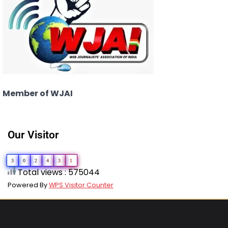
Member of WJAI
Our Visitor
3
0
2
4
3
1
Total views : 575044
Powered By
WPS Visitor Counter