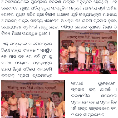
ଅଡିଟୋରିୟମରେ ପୁରସ୍କାର ବିଚରଣ ଉତ୍ସବ ଅନୁଷ୍ଠିତ ହେଇଥିଲା ।ଏହି
ଉତ୍ସବରେ ମୂଖ୍ୟ ଅତିଥି ରୂପେ ସାଂସ୍କୃତିକ ମନ୍ତ୍ରୀ ମାନନୀୟ ଶ୍ରୀ ଆଶିଷ
ଶେଲାର, ମୂଖ୍ୟ ସଚିବ ଶ୍ରୀ ବିକାଶ ଖାରଗେ ,ପୂର୍ବ ରାଜ୍ୟମନ୍ତ୍ରୀ ମାନନୀୟ
ଅମରଜିତ୍ ମିଶ୍ର, ସାହିତ୍ୟ ଏକାଡେମି ଅଧକ୍ଷ ଡଃ ଶୀତଳା ପ୍ରସାଦ ଦୁବେ,
ଉପାଧ୍ୟକ୍ଷ ଶ୍ରୀମତୀ ମଞ୍ଜୁ ଲୋଡା, ବରିଷ୍ଠ ଲେଖକ ସୁଧାକର ମିଶ୍ର ଓ
ବିମଳ ମିଶ୍ର ଉପସ୍ଥିତ ଥିଲେ ।
ଏହି ଉତ୍ସବରେ ପାରମିତାଙ୍କର
ହିନ୍ଦୀ ଗଳ୍ପ ସଂକଳନ “ ସମ୍ୱିତ
କେ ପାସ ଜବ ମେ ନହିଁ ଥି” କୁ
୨୦୨୫ ମସିହାରେ ମହାରାଷ୍ଟ୍ର
ରାଜ୍ୟ ହିନ୍ଦୀ ସାହିତ୍ୟ ଏକାଡେମି
ତରଫରୁ “ମୁନସୀ ପ୍ରେମଚନ୍ଦ
କାହାଣୀ ପୁରସ୍କାର”
ପ୍ରଦାନ କରା ଯାଇଛି ।
ଲକ୍ଷ୍ନୌର ଶତରଙ୍ଗ
ପ୍ରକାଶନ ଦ୍ଵାରା ପ୍ରକାଶିତ
ଏହି ଗଳ୍ପ ସଙ୍କଳନରେ ୧୩
ଟି କାହାଣୀ ପ୍ରକାଶିତ।