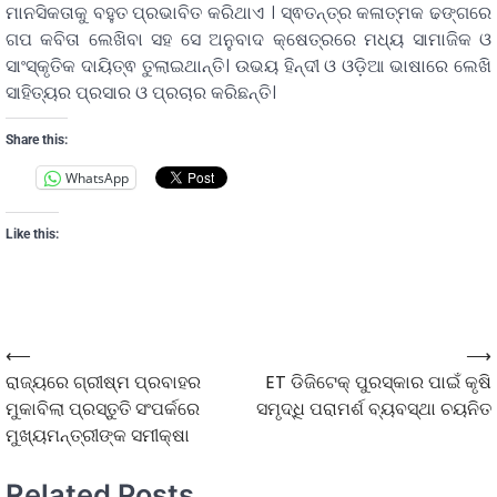
ମାନସିକତାକୁ ବହୁତ ପ୍ରଭାବିତ କରିଥାଏ । ସ୍ଵତନ୍ତ୍ର କଳାତ୍ମକ ଢଙ୍ଗରେ
ଗପ କବିତା ଲେଖିବା ସହ ସେ ଅନୁବାଦ କ୍ଷେତ୍ରରେ ମଧ୍ୟ ସାମାଜିକ ଓ
ସାଂସ୍କୃତିକ ଦାୟିତ୍ଵ ତୁଲାଇଥାନ୍ତି। ଉଭୟ ହିନ୍ଦୀ ଓ ଓଡ଼ିଆ ଭାଷାରେ ଲେଖି
ସାହିତ୍ୟର ପ୍ରସାର ଓ ପ୍ରଚାର କରିଛନ୍ତି।
Share this:
WhatsApp
Like this:
⟵
⟶
ରାଜ୍ୟରେ ଗ୍ରୀଷ୍ମ ପ୍ରବାହର
ET ଡିଜିଟେକ୍ ପୁରସ୍କାର ପାଇଁ କୃଷି
ମୁକାବିଲା ପ୍ରସ୍ତୁତି ସଂପର୍କରେ
ସମୃଦ୍ଧି ପରାମର୍ଶ ବ୍ୟବସ୍ଥା ଚୟନିତ
ମୁଖ୍ୟମନ୍ତ୍ରୀଙ୍କ ସମୀକ୍ଷା
Related Posts