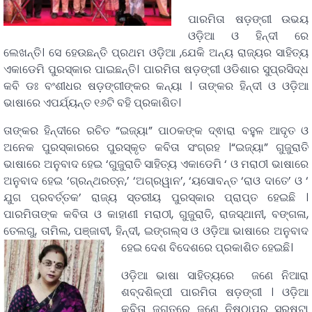
ପାରମିତା ଷଡ଼ଙ୍ଗୀ ଉଭୟ
ଓଡ଼ିଆ ଓ ହିନ୍ଦୀ ରେ
ଲେଖନ୍ତି। ସେ ହେଉଛନ୍ତି ପ୍ରଥମ ଓଡ଼ିଆ ,ଯେକି ଅନ୍ୟ ରାଜ୍ୟର ସାହିତ୍ୟ
ଏକାଡେମି ପୁରସ୍କାର ପାଇଛନ୍ତି। ପାରମିତା ଷଡ଼ଙ୍ଗୀ ଓଡିଶାର ସୁପ୍ରସିଦ୍ଧ
କବି ଡଃ ବଂଶୀଧର ଷଡ଼ଙ୍ଗୀଙ୍କର କନ୍ୟା । ତାଙ୍କର ହିନ୍ଦୀ ଓ ଓଡ଼ିଆ
ଭାଷାରେ ଏପର୍ଯ୍ୟନ୍ତ ୧୬ଟି ବହି ପ୍ରକାଶିତ।
ତାଙ୍କର ହିନ୍ଦୀରେ ରଚିତ “ଇଜ୍ୟା” ପାଠକଙ୍କ ଦ୍ଵାରା ବହୁଳ ଆଦୃତ ଓ
ଅନେକ ପୁରସ୍କାରରେ ପୁରସ୍କୃତ କବିତା ସଂଗ୍ରହ ।“ଇଜ୍ୟା” ଗୁଜୁରାତି
ଭାଷାରେ ଅନୁବାଦ ହେଇ ‘ଗୁଜୁରାତି ସାହିତ୍ୟ ଏକାଡେମି ‘ ଓ ମରାଠୀ ଭାଷାରେ
ଅନୁବାଦ ହେଇ ‘ଗ୍ରନ୍ଥରତ୍ନ,’ ‘ଅଗ୍ରୱାନ’, ‘ୟସୋବନ୍ତ ‘ରାଓ ଦାତେ’ ଓ ‘
ଯୁଗ ପ୍ରବର୍ତ୍ତକ’ ରାଜ୍ୟ ସ୍ତରୀୟ ପୁରସ୍କାର ପ୍ରାପ୍ତ ହେଇଛି ।
ପାରମିତାଙ୍କ କବିତା ଓ କାହାଣୀ ମରାଠୀ, ଗୁଜୁରାତି, ରାଜସ୍ଥାନୀ, ବଙ୍ଗଳା,
ତେଲଗୁ, ତାମିଲ, ପଞ୍ଜାବୀ, ହିନ୍ଦୀ, ଇଙ୍ଗଲ୍ସ ଓ ଓଡ଼ିଆ ଭାଷାରେ ଅନୁବାଦ
ହେଇ ଦେଶ ବିଦେଶରେ ପ୍ରକାଶିତ ହେଇଛି।
ଓଡ଼ିଆ ଭାଷା ସାହିତ୍ୟରେ ଜଣେ ନିଆରା
ଶବ୍ଦଶିଳ୍ପୀ ପାରମିତା ଷଡ଼ଙ୍ଗୀ । ଓଡ଼ିଆ
କବିତା ଜଗତରେ ଜଣେ ନିଷ୍ଠାପର ସ୍ରଷ୍ଟା