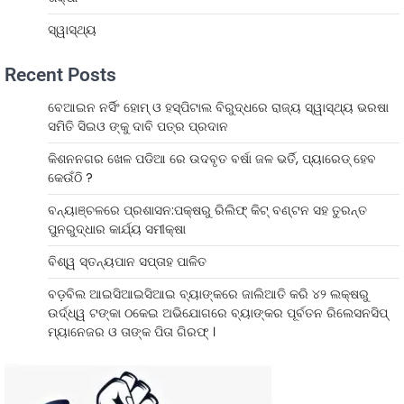
ସ୍ୱାସ୍ଥ୍ୟ
Recent Posts
ବେଆଇନ ନର୍ସିଂ ହୋମ୍ ଓ ହସ୍ପିଟାଲ ବିରୁଦ୍ଧରେ ରାଜ୍ୟ ସ୍ୱାସ୍ଥ୍ୟ ଭରଷା
ସମିତି ସିଇଓ ଙ୍କୁ ଦାବି ପତ୍ର ପ୍ରଦାନ
କିଶନନଗର ଖେଳ ପଡିଆ ରେ ଉଦବୃତ ବର୍ଷା ଜଳ ଭର୍ତି, ପ୍ୟାରେଡ୍ ହେବ
କେଉଁଠି ?
ବନ୍ୟାଞ୍ଚଳରେ ପ୍ରଶାସନ:ପକ୍ଷରୁ ରିଲିଫ୍ କିଟ୍ ବଣ୍ଟନ ସହ ତୁରନ୍ତ
ପୁନରୁଦ୍ଧାର କାର୍ଯ୍ୟ ସମୀକ୍ଷା
ବିଶ୍ୱ ସ୍ତନ୍ୟପାନ ସପ୍ତାହ ପାଳିତ
ବଡ଼ବିଲ ଆଇସିଆଇସିଆଇ ବ୍ୟାଙ୍କରେ ଜାଲିଆତି କରି ୪୨ ଲକ୍ଷରୁ
ଉର୍ଦ୍ଧ୍ୱ ଟଙ୍କା ଠକେଇ ଅଭିଯୋଗରେ ବ୍ୟାଙ୍କର ପୂର୍ବତନ ରିଲେସନସିପ୍
ମ୍ୟାନେଜର ଓ ତାଙ୍କ ପିତା ଗିରଫ୍ ।