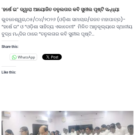
‘ହର୍ଷେ ଇ” ଦ୍ୱାରା ଆୟୋଜିତ ତନୁଲତାର କବି ସୁନୀଲ ପୃଷ୍ଟି ସନ୍ଧ୍ୟା
ଭୁବନେଶ୍ୱର,୦୫/୦୪/୨୦୨୬ (ଓଡ଼ିଶା ସମାଚାର/ରଜତ ମହାପାତ୍ର)-
“ହର୍ଷେ ଇ” ଓ “ଓଡ଼ିଶା ସାହିତ୍ୟ ଏକାଡେମୀ” ମିଳିତ ଆନୁକୂଲ୍ୟରେ ସ୍ଥାନୀୟ
ବୁଦ୍ଧ ମନ୍ଦିର ଠାରେ “ତନୁଲତାର କବି ସୁନୀଲ ପୃଷ୍ଟି…
Share this:
WhatsApp
Like this: