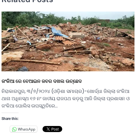
ଜଂକିଆ ରେ ବେଆଇନ ଜବର ଦଖଲ ଉଚ୍ଛେଦ
ନିରାକାରପୁର, ୩/୭/୨୦୨୪ (ଓଡ଼ିଶା ସମାଚାର)-ଖୋର୍ଦ୍ଧା ଜିଲ୍ଲା ଜଂକିଆ
ଥାନା ଅଧିନସ୍ଥ ୧୬ ନଂ ଜାତୀୟ ରାଜପଥ କଡ଼ରୁ ଆଜି ଜିଲ୍ଲା ପ୍ରଶାସନ ଓ
ଜଂକିଆ ପୋଲିସ ଉପସ୍ଥିତିରେ…
Share this:
WhatsApp