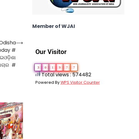
Member of WJAI
 Odisha
⟶
oday #
Our Visitor
ଇଓଡ଼ିଶା
ମାଚାର #
3
0
1
9
7
7
Total views : 574482
Powered By
WPS Visitor Counter