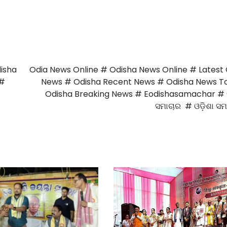
isha
Odia News Online # Odisha News Online # Latest
 #
News # Odisha Recent News # Odisha News T
Odisha Breaking News # Eodishasamachar # 
ସମାଚାର # ଓଡ଼ିଶା ସ