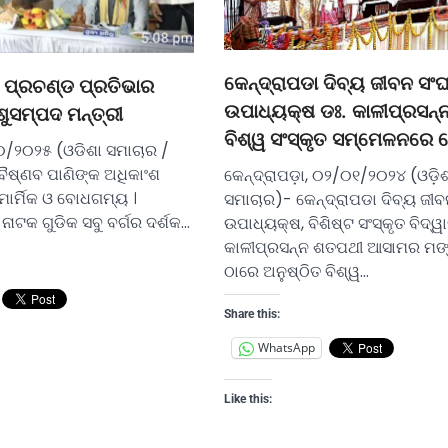
କେନ୍ଦ୍ରାପଡା ଦିବ୍ୟ ଜୀବନ ସଂ
 ପ୍ରଚଣ୍ଡ ପ୍ରତିଭାର
ଉପାଧ୍ୟକ୍ଷ ଡଃ. କାଳୀପ୍ରସନ୍
ଶୁସମ୍ପଦ ମନ୍ତ୍ରୀ
ବିଶ୍ୱ ସଂସ୍କୃତ ସମ୍ମେଳନରେ
୦/୨୦୨୫ (ଓଡିଶା ସମାଚାର /
ଷ୍ଣବ ପାଣିଙ୍କ ଅଧିକାଂଶ
କେନ୍ଦ୍ରାପଡ଼ା, ୦୨/୦୧/୨୦୨୪ (ଓଡ଼ି
ମାର୍ମିକ ଓ ବୋଧଗମ୍ୟ ।
ସମାଚାର)- କେନ୍ଦ୍ରାପଡା ଦିବ୍ୟ ଜୀ
 ନାଟକ ଗୁଡିକ ସବୁ ବର୍ଗର ଦର୍ଶକ…
ଉପାଧ୍ୟକ୍ଷ, ବିଶିଷ୍ଟ ସଂସ୍କୃତ ବିଦ୍
କାଳୀପ୍ରସନ୍ନ ଶତପଥୀ ଆସାମର ମ
ଠାରେ ଅନୁଷ୍ଠିତ ବିଶ୍ୱ…
Share this:
WhatsApp
Like this: