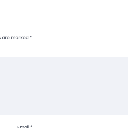
ds are marked
*
Email
*