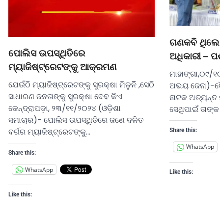
ଗଣକବି ଥିଲେ
ପୋଲିସ ଉପସ୍ଥିତିରେ
ଅଧିକାରୀ – ପ
ମ୍ୟାଜିଷ୍ଟ୍ରେଟଙ୍କୁ ଆକ୍ରମଣ
ମାହାଙ୍ଗା,୦୯/୧
ଯେଉଁଠି ମ୍ୟାଜିଷ୍ଟ୍ରେଟଙ୍କୁ ସୁରକ୍ଷା ମିଳୁନିି ,ସେଠି
ଅଭୟ ଜେନା)-ବୈ
ସାଧାରଣ ଜନତାଙ୍କୁ ସୁରକ୍ଷା ଦେବ କିଏ
ନାଟକ ଅତ୍ୟନ୍ତ 
କେନ୍ଦ୍ରାପଡ଼ା, ୨୩/୧୧/୨୦୨୪ (ଓଡ଼ିଶା
ସେଥିପାଇଁ ତାଙ୍କ
ସମାଚାର)- ପୋଲିସ ଉପସ୍ଥିତିରେ ଜଣେ ଦଳିତ
ବର୍ଗର ମ୍ୟାଜିଷ୍ଟ୍ରେଟଙ୍କୁ…
Share this:
WhatsApp
Share this:
WhatsApp
Like this:
Like this: