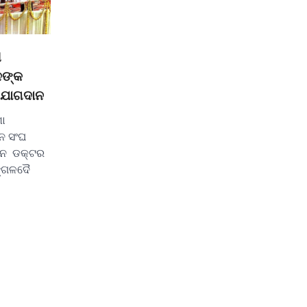
ଘ
ନଙ୍କ
 ଯୋଗଦାନ
ଶା
ବନ ସଂଘ
ୱାନ ଡକ୍ଟର
ଙ୍ଗଳଦୈ