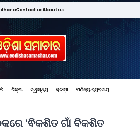
adhana
Contact us
About us
ତି
ଶିକ୍ଷା
ସ୍ୱାସ୍ଥ୍ୟ
କ୍ରୀଡ଼ା
ବାଣିଜ୍ୟ ବ୍ୟବସାୟ
ରେ ‘ଵିକଶିତ ଗାଁ ବିକଶିତ