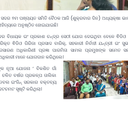
 ସଦର ୭ମ ପଞ୍ଚାୟତ ସମିତି ବୈଠକ ଆଜି (ଶୁକ୍ରବାର ଦିନ) ଅଧ୍ୟକ୍ଷା ଭା
ହିତ୍ୟରେ ଅନୁଷ୍ଠିତ ହୋଇଯାଇଛି।
ର ବିଧାୟକ ଇଂ ପ୍ରକାଶ ଚନ୍ଦ୍ର ସେଠୀ ଯୋଗ ଦେଇଥିବା ବେଳେ ଵିଡିଓ 
ରିକ୍ତ ଵିଡିଓ ଗିରିଜା ପ୍ରସାଦ ବାରିକ୍, ସହକାରୀ ନିର୍ବାହୀ ଯନ୍ତ୍ରୀ ଇଂ ସୁଭ
୍ରସାରଣ ଅଧିକାରିଣୀ ପ୍ରଜ୍ଞା ପାରମିତା ସାମଲ ପ୍ରମୁଖଙ୍କ ସମେତ ସମ
ର ଅଧିକାରୀ ମାନେ ଯୋଗଦାନ କରିଥିଲେ।
କ ନୂଆ ଯୋଜନା ‘ ବିକଶିତ ଗାଁ
ା ଚଳିତ ବର୍ଷର ପ୍ରକଳ୍ପ ତାଲିକା
ଡବଲ ଇଂଜିନ୍ ସରକାର ବକ୍ତବ୍ୟ
ଟଚମଟ ସୃଷ୍ଟି କରିଥିଲା।