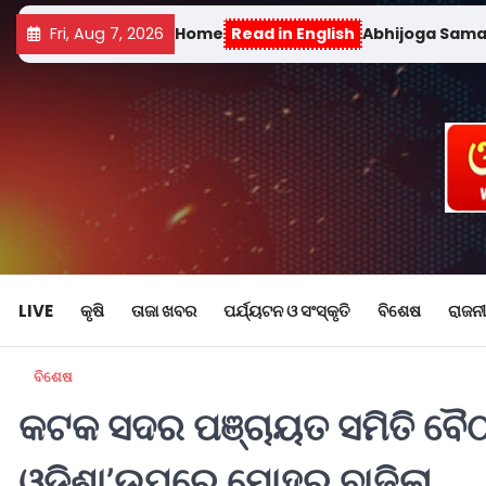
Fri, Aug 7, 2026
Home
Read in English
Abhijoga Sam
LIVE
କୃଷି
ତାଜା ଖବର
ପର୍ଯ୍ୟଟନ ଓ ସଂସ୍କୃତି
ବିଶେଷ
ରାଜନୀ
ବିଶେଷ
କଟକ ସଦର ପଞ୍ଚାୟତ ସମିତି ବୈଠକ
ଓଡ଼ିଶା’ଉପରେ ମୋହର ବାଜିଲା