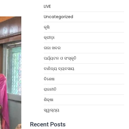
LIVE
Uncategorized
କୃଷି
କ୍ରୀଡ଼ା
ତାଜା ଖବର
ପର୍ଯ୍ୟଟନ ଓ ସଂସ୍କୃତି
ବାଣିଜ୍ୟ ବ୍ୟବସାୟ
ବିଶେଷ
ରାଜନୀତି
ଶିକ୍ଷା
ସ୍ୱାସ୍ଥ୍ୟ
Recent Posts