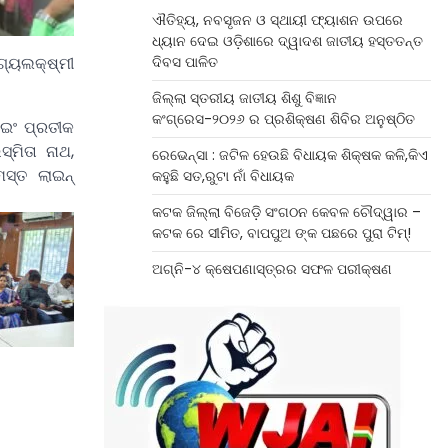
ଐତିହ୍ୟ, ନବସୃଜନ ଓ ସ୍ଥାୟୀ ଫ୍ୟାଶନ ଉପରେ
ଧ୍ୟାନ ଦେଇ ଓଡ଼ିଶାରେ ଦ୍ୱାଦଶ ଜାତୀୟ ହସ୍ତତନ୍ତ
ଦିବସ ପାଳିତ
ଗ୍ୟଲକ୍ଷ୍ମୀ
ଜିଲ୍ଲା ସ୍ତରୀୟ ଜାତୀୟ ଶିଶୁ ବିଜ୍ଞାନ
କଂଗ୍ରେସ-୨୦୨୬ ର ପ୍ରଶିକ୍ଷଣ ଶିବିର ଅନୁଷ୍ଠିତ
ଇଂ ପ୍ରତୀକ
ସ୍ମିତା ନାଥ,
ରେଭେନ୍ସା : ଜଟିଳ ହେଉଛି ବିଧାୟକ ଶିକ୍ଷକ କଳି,କିଏ
ସ୍ତ ଲାଇନ୍
କହୁଛି ସତ,ରୁଟା ନାଁ ବିଧାୟକ
କଟକ ଜିଲ୍ଲା ବିଜେଡ଼ି ସଂଗଠନ କେବଳ ଚୌଦ୍ୱାର –
କଟକ ରେ ସୀମିତ, ବାପପୁଅ ଙ୍କ ପଛରେ ପୁରା ଟିମ୍!
ଅଗ୍ନି-୪ କ୍ଷେପଣାସ୍ତ୍ରର ସଫଳ ପରୀକ୍ଷଣ