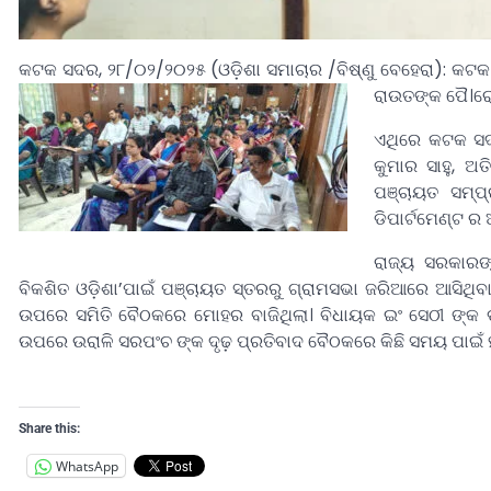
କଟକ ସଦର, ୨୮/୦୨/୨୦୨୫ (ଓଡ଼ିଶା ସମାଚାର /ବିଷ୍ଣୁ ବେହେରା): କଟକ
ରାଉତଙ୍କ ପୈ।ରୋ
ଏଥିରେ କଟକ ସଦ
କୁମାର ସାହୁ, ଅତି
ପଞ୍ଚାୟତ ସମ୍ପ
ଡିପାର୍ଟମେଣ୍ଟ 
ରାଜ୍ୟ ସରକାରଙ୍
ବିକଶିତ ଓଡ଼ିଶା’ପାଇଁ ପଞ୍ଚାୟତ ସ୍ତରରୁ ଗ୍ରାମସଭା ଜରିଆରେ ଆସିଥିବ
ଉପରେ ସମିତି ବୈଠକରେ ମୋହର ବାଜିଥିଲା। ବିଧାୟକ ଇଂ ସେଠୀ ଙ୍କ 
ଉପରେ ଉରାଳି ସରପଂଚ ଙ୍କ ଦୃଢ଼ ପ୍ରତିବାଦ ବୈଠକରେ କିଛି ସମୟ ପାଇଁ ହ
Share this:
WhatsApp