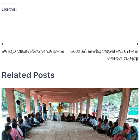
Like this:
⟵
⟶
ବରିଷ୍ଠ ଆଇନଜୀବିଙ୍କ ପରଲୋକ
ତୋଷାଳୀ ଜାତୀୟ ହସ୍ତଶିଳ୍ପ ମେଳାର
ଏକାଦଶ ସନ୍ଧ୍ୟା
Related Posts