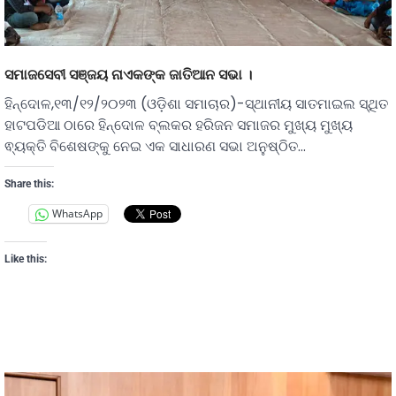
ସମାଜସେବୀ ସଞ୍ଜୟ ନାଏକଙ୍କ ଜାତିଆନ ସଭା ।
ହିନ୍ଦୋଳ,୧୩/୧୨/୨୦୨୩ (ଓଡ଼ିଶା ସମାଚାର)-ସ୍ଥାନୀୟ ସାତମାଇଲ ସ୍ଥିତ
ହାଟପଡିଆ ଠାରେ ହିନ୍ଦୋଳ ବ୍ଲକର ହରିଜନ ସମାଜର ମୁଖ୍ୟ ମୁଖ୍ୟ
ଵ୍ୟକ୍ତି ବିଶେଷଙ୍କୁ ନେଇ ଏକ ସାଧାରଣ ସଭା ଅନୁଷ୍ଠିତ…
Share this:
WhatsApp
Like this: