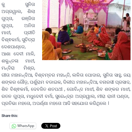
କୁ ସୁନିତା
ଅଗ୍ରୱାଲ, ଶିଲା
ଗୁପ୍ତା, ରଞ୍ଜିତା
ଗୁପ୍ତା, ଅନିତା
ମାଝୀ, ପ୍ରୀତି
ବିଶ୍ଵକର୍ମା, ସୁଚିତ୍ରା
ଦେଶପାଣ୍ଡେ,
ଆଶା ଦେବୀ ମାଳି,
ଶକୁନ୍ତଳା ମାଝୀ,
ମନ୍ଦିରା ମିଶ୍ର,
ଗୀତା ମହାନନ୍ଦିଆ, ବିଶ୍ବମ୍ବର ମହାନ୍ତି, ଲଳିତା ପୋଦାର, ସୁନିତା ସାହୁ, ଜୟ
ଶଙ୍କର ଗୌଡ଼, ପର୍ଶୁରାମ ବଡାଇକ, ଦିଲୀପ ମହାନନ୍ଦିଆ, ବନାରସୀ ପ୍ରସାଦ,
ଶିବ ବିଶ୍ଵକର୍ମା, ଦେବଜିତ ଶତପଥୀ , ଗୋବିନ୍ଦ ମାଝୀ, ଶିବ ଶଙ୍କର ମାଝୀ,
ରତନ ଗୁପ୍ତା, ମଧୁଦେବୀ ବର୍ମା, ସୁରେନ୍ଦ୍ର ଅଗ୍ରୱାଲ, ମୀରା ରାନୀ ପଣ୍ଡା,
ପ୍ରତିଭା ମହତୋ, ଅପର୍ଣ୍ଣା ମହତୋ ଆଦି ସହଯୋଗ କରିଥିଲେ ।
Share this:
WhatsApp