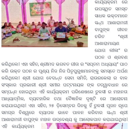
କାର୍ଯ୍ୟକ୍ରମ ରେ
ଉପସ୍ଥିତ ସମସ୍ତ
ସାଧକ ଭକ୍ତମାନେ
ସନ୍ଥ ଆଶାରାମଜୀ
ବାପୁଙ୍କ ଜୀବନ
ଚରିତ “ଶ୍ରୀ
ଆଶାରାମାୟଣ
ଯୋଗ ଲୀଳା” ର
ପଠନ ଓ ଶ୍ରବଣ
କରିଥିଲେ। ଏହା ସହିତ, ଶ୍ରୀମଦ ଭଗବତ ଗୀତା ର “ସପ୍ତମ ଅଧ୍ୟାୟ” ପାଠ
କରି ଉକ୍ତ ପଠନ ର ପୂଣ୍ୟ ନିଜ ନିଜ ପିତୃପୁରୁଷମାନଙ୍କୁ ସମସ୍ତେ ଅର୍ପଣ
କରିଥିଲେ। ଶ୍ରୀ ଯୋଗ ବେଦାନ୍ତ ସେବା ସମିତି, ରାଉରକେଲା ର ବାଳ
ସଂସ୍କାର ପ୍ରଭାରୀ ଶ୍ରୀ ସମୀର ପଟ୍ଟନାୟକ ଙ୍କ ତତ୍ୱାବଧାନ ରେ
ସମ୍ପନ୍ନ ହୋଇଥିବା ଏହି କାର୍ଯ୍ୟକ୍ରମ ପରିଶେଷରେ ତୁଳସୀ ର ମହାନତା
ଆଧ୍ୟାତ୍ମିକ, ବ୍ୟବହାରିକ ତଥା ବୈଜ୍ଞାନିକ ଦୃଷ୍ଟି ରେ ଆଲୋଚନା
କରାଯାଇଥିଲା। ଏହା ସହିତ, ୨୫ ଡ଼ିସେମ୍ବର ଦିନକୁ ହିଁ ତୁଳସୀ ପୂଜନ ରୂପେ
ସମଗ୍ର ବିଶ୍ୱରେ ବ୍ୟାପକ ଭାବେ ପାଳନ କରିବାର ସନ୍ଥ ଶ୍ରୀ
ଆଶାରାମଜୀ ବାପୁଙ୍କ ମହାନ ଉଦ୍ଦେଶ୍ୟ କୁ ଆଲୋକପାତ କରାଯାଇଥିଲା।
ଏହି କାର୍ଯ୍ୟକ୍ରମ