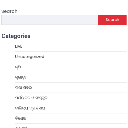
Search
Search
Categories
LIVE
Uncategorized
କୃଷି
କ୍ରୀଡ଼ା
ତାଜା ଖବର
ପର୍ଯ୍ୟଟନ ଓ ସଂସ୍କୃତି
ବାଣିଜ୍ୟ ବ୍ୟବସାୟ
ବିଶେଷ