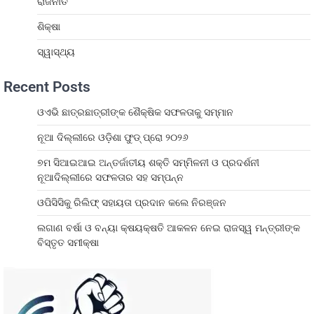
ରାଜନୀତି
ଶିକ୍ଷା
ସ୍ୱାସ୍ଥ୍ୟ
Recent Posts
ଓଏଭି ଛାତ୍ରଛାତ୍ରୀଙ୍କ ଶୈକ୍ଷିକ ସଫଳତାକୁ ସମ୍ମାନ
ନୂଆ ଦିଲ୍ଲୀରେ ଓଡ଼ିଶା ଫୁଡ୍ ପ୍ରୋ ୨୦୨୬
୭ମ ସିଆଇଆଇ ଅନ୍ତର୍ଜାତୀୟ ଶକ୍ତି ସମ୍ମିଳନୀ ଓ ପ୍ରଦର୍ଶନୀ
ନୂଆଦିଲ୍ଲୀରେ ସଫଳତାର ସହ ସମ୍ପନ୍ନ
ଓପିସିସିକୁ ରିଲିଫ୍ ସହାୟତା ପ୍ରଦାନ କଲେ ନିରଞ୍ଜନ
ଲଗାଣ ବର୍ଷା ଓ ବନ୍ୟା କ୍ଷୟକ୍ଷତି ଆକଳନ ନେଇ ରାଜସ୍ୱ ମନ୍ତ୍ରୀଙ୍କ
ବିସ୍ତୃତ ସମୀକ୍ଷା