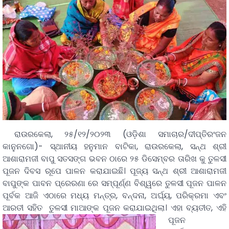
ରାଉରକେଲା, ୨୫/୧୨/୨୦୨୩ (ଓଡ଼ିଶା ସମାଚାର/ଦୀପ୍ତିରଂଜନ
କାନୁନଗୋ)- ସ୍ଥାନୀୟ ହନୁମାନ ବାଟିକା, ରାଉରକେଲା, ସନ୍ଥ ଶ୍ରୀ
ଆଶାରାମଜୀ ବାପୁ ସତସଙ୍ଗ ଭବନ ଠାରେ ୨୫ ଡିସେମ୍ବର ତାରିଖ କୁ ତୁଳସୀ
ପୂଜନ ଦିବସ ରୂପେ ପାଳନ କରାଯାଇଛି। ପୂଜ୍ୟ ସନ୍ଥ ଶ୍ରୀ ଆଶାରାମଜୀ
ବାପୁଙ୍କ ପାବନ ପ୍ରେରଣା ରେ ସମ୍ପୂର୍ଣ୍ଣ ବିଶ୍ୱରେ ତୁଳସୀ ପୂଜନ ପାଳନ
ପୂର୍ବକ ଆଜି ଏଠାରେ ମଧ୍ୟ ମନ୍ତ୍ର, ବନ୍ଦନା, ଅର୍ଘ୍ୟ, ପରିକ୍ରମା ଏବଂ
ଆରତୀ ସହିତ ତୁଳସୀ ମାଆଙ୍କ ପୂଜନ କରାଯାଇଥିଲା।
ଏହା ବ୍ୟତୀତ, ଏହି
ପୂଜନ