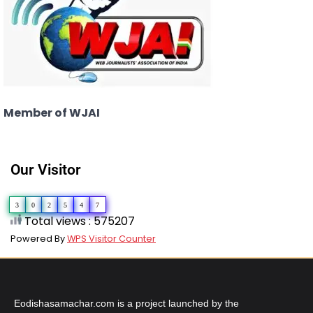
Member of WJAI
Our Visitor
3
0
2
5
4
7
Total views : 575207
Powered By
WPS Visitor Counter
Eodishasamachar.com is a project launched by the