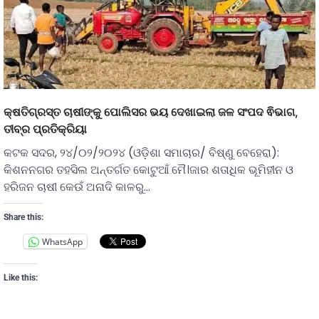
କ୍ଷତିଗ୍ରସ୍ତ ଚାଷୀଙ୍କୁ ପୋଲିସର ଭୟ ଦେଖାଇଲା ଜଳ ସଂପଦ ଵିଭାଗ,
ତୀବ୍ର ପ୍ରତିକ୍ରିୟା
କଟକ ସଦର, ୨୪/୦୨/୨୦୨୪ (ଓଡ଼ିଶା ସମାଚାର/ ବିଷ୍ଣୁ ବେହେରା):
କିଶନନଗର ତହସିଲ ଅନ୍ତର୍ଗତ କୋଟୁଆଁ ମୈ।ଜାର ଶତାଧିକ ଭୂମିହୀନ ଓ
ହରିଜନ ଚାଷୀ କେଉଁ ଅନାଦି କାଳରୁ…
Share this:
WhatsApp
Like this: