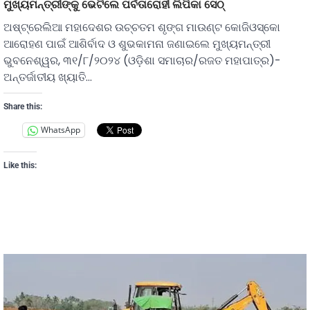
ମୁଖ୍ୟମନ୍ତ୍ରୀଙ୍କୁ ଭେଟିଲେ ପର୍ବତାରୋହୀ ଲିପିକା ସେଠ୍
ଅଷ୍ଟ୍ରେଲିଆ ମହାଦେଶର ଉଚ୍ଚତମ ଶୃଙ୍ଗ ମାଉଣ୍ଟ କୋଜିଓସ୍କୋ
ଆରୋହଣ ପାଇଁ ଆଶିର୍ବାଦ ଓ ଶୁଭକାମନା ଜଣାଇଲେ ମୁଖ୍ୟମନ୍ତ୍ରୀ
ଭୁବନେଶ୍ୱର, ୩୧/୮/୨୦୨୪ (ଓଡ଼ିଶା ସମାଚାର/ରଜତ ମହାପାତ୍ର)-
ଅନ୍ତର୍ଜାତୀୟ ଖ୍ୟାତି…
Share this:
WhatsApp
Like this: