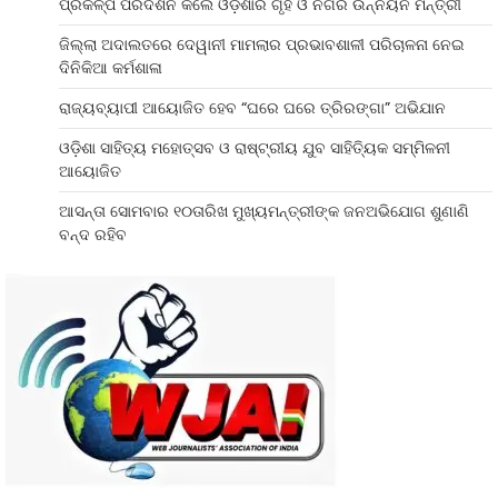
ପ୍ରକଳ୍ପ ପରିଦର୍ଶନ କଲେ ଓଡ଼ିଶାର ଗୃହ ଓ ନଗର ଉନ୍ନୟନ ମନ୍ତ୍ରୀ
ଜିଲ୍ଲା ଅଦାଲତରେ ଦେୱାନୀ ମାମଲାର ପ୍ରଭାବଶାଳୀ ପରିଚାଳନା ନେଇ
ଦିନିକିଆ କର୍ମଶାଳା
ରାଜ୍ୟବ୍ୟାପୀ ଆୟୋଜିତ ହେବ “ଘରେ ଘରେ ତ୍ରିରଙ୍ଗା” ଅଭିଯାନ
ଓଡ଼ିଶା ସାହିତ୍ୟ ମହୋତ୍ସବ ଓ ରାଷ୍ଟ୍ରୀୟ ଯୁବ ସାହିତ୍ୟିକ ସମ୍ମିଳନୀ
ଆୟୋଜିତ
ଆସନ୍ତା ସୋମବାର ୧୦ତାରିଖ ମୁଖ୍ୟମନ୍ତ୍ରୀଙ୍କ ଜନଅଭିଯୋଗ ଶୁଣାଣି
ବନ୍ଦ ରହିବ