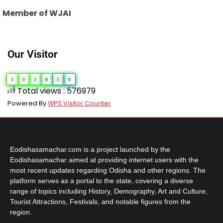
Member of WJAI
Our Visitor
3
0
3
8
5
0
Total views : 576979
Powered By
WPS Visitor Counter
Eodishasamachar.com is a project launched by the
Eodishasamachar aimed at providing internet users with the
most recent updates regarding Odisha and other regions. The
platform serves as a portal to the state, covering a diverse
range of topics including History, Demography, Art and Culture,
Tourist Attractions, Festivals, and notable figures from the
region.