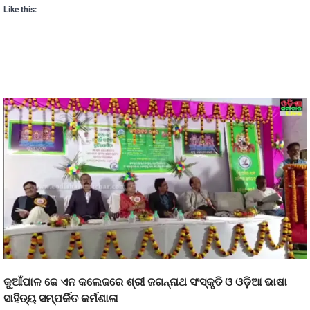
Like this:
କୁଆଁପାଳ ଜେ ଏନ କଲେଜରେ ଶ୍ରୀ ଜଗନ୍ନାଥ ସଂସ୍କୃତି ଓ ଓଡ଼ିଆ ଭାଷା
ସାହିତ୍ୟ ସମ୍ପର୍କିତ କର୍ମଶାଳା