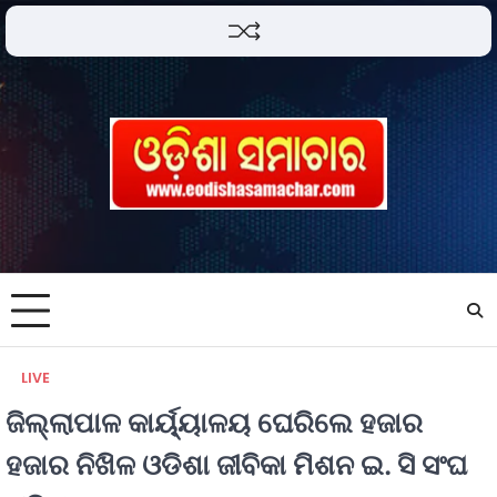
LIVE
ଜିଲ୍ଲାପାଳ କାର୍ୟ୍ୟାଳୟ ଘେରିଲେ ହଜାର
ହଜାର ନିଖିଳ ଓଡିଶା ଜୀବିକା ମିଶନ ଇ. ସି ସଂଘ