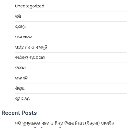
Uncategorized
କୃଷି
କ୍ରୀଡ଼ା
ତାଜା ଖବର
ପର୍ଯ୍ୟଟନ ଓ ସଂସ୍କୃତି
ବାଣିଜ୍ୟ ବ୍ୟବସାୟ
ବିଶେଷ
ରାଜନୀତି
ଶିକ୍ଷା
ସ୍ୱାସ୍ଥ୍ୟ
Recent Posts
ନଭି ମୁମ୍ବାଇରେ ସହର ଓ ଶିଳ୍ପ ବିକାଶ ନିଗମ (ସିଡ୍‌କୋ) ଆବାସିକ