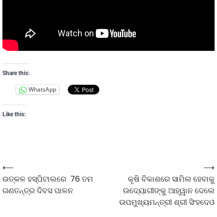
Share this:
WhatsApp
Like this:
⟵
⟶
ଉତ୍କଳ ହସ୍ପିଟାଲରେ 76 ତମ
କୃଷି ବିକାଶରେ ସାମିଲ ହେବାକୁ
ଗଣତନ୍ତ୍ର ଦିବସ ପାଳନ
ଉଦ୍ୟୋଗୀଙ୍କୁ ଆହ୍ୱାନ ଦେଲେ
ଉପମୁଖ୍ୟମନ୍ତ୍ରୀ ଶ୍ରୀ ସିଂହଦେଓ