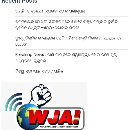
Recent Posts
ଅଗ୍ନି-୪ କ୍ଷେପଣାସ୍ତ୍ରର ସଫଳ ପରୀକ୍ଷଣ
ପଟ୍ଟନାୟକ ପୋଖରୀ ନବୀକରଣରେ ୫୫.୬୯ ଲକ୍ଷ ଟଙ୍କାର ଦୁର୍ନୀତି:
ପୂର୍ବତନ ଯନ୍ତ୍ରୀ-ଏମ୍‌ଇ-ଠିକାଦାର ଗିରଫ
ଦୁଃସ୍ଥିତିଜନିତ ଦେଶାନ୍ତର ରୋକିବ ମିଶନ ଶକ୍ତି ବିଭାଗର ‘ପ୍ରୋଜେକ୍ଟ
BLESS’
Breaking News : ପାଣି ଟାଙ୍କିରେ ଶ୍ୱାସରୁଦ୍ଧ ହୋଇ ଜଣେ ମୃତ,
ଅନ୍ୟଜଣେ ଗୁରୁତର
ବିଶ୍ୱ ସ୍ତନପାନ ସପ୍ତାହ ପାଳିତ