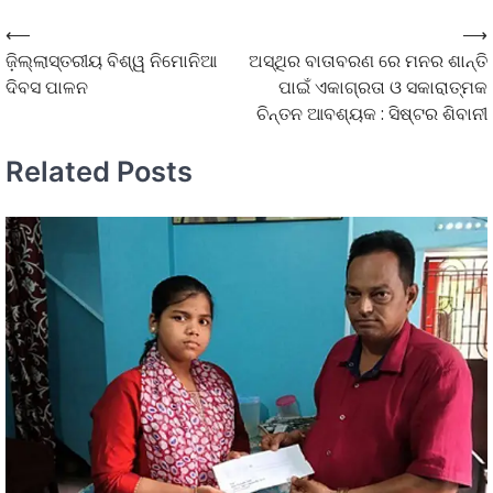
⟵
⟶
ଜ଼ିଲ୍ଲାସ୍ତରୀୟ ବିଶ୍ୱ ନିମୋନିଆ
ଅସ୍ଥିର ବାତାବରଣ ରେ ମନର ଶାନ୍ତି
ଦିବସ ପାଳନ
ପାଇଁ ଏକାଗ୍ରତା ଓ ସକାରାତ୍ମକ
ଚିନ୍ତନ ଆବଶ୍ୟକ : ସିଷ୍ଟର ଶିବାନୀ
Related Posts