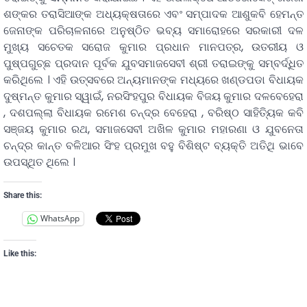
ଶଙ୍କର ତରାସିଆଙ୍କ ଅଧ୍ୟକ୍ଷତାରେ ଏବଂ ସମ୍ପାଦକ ଆଶୁକବି ହେମନ୍ତ
ଜେନାଙ୍କ ପରିଚାଳନାରେ ଅନୁଷ୍ଠିତ ଭବ୍ୟ ସମାରୋହରେ ସରକାରୀ ଦଳ
ମୁଖ୍ୟ ସଚେତକ ସରୋଜ କୁମାର ପ୍ରଧାନ ମାନପତ୍ର, ଉତରୀୟ ଓ
ପୁଷ୍ପଗୁଚ୍ଛ ପ୍ରଦାନ ପୂର୍ବକ ଯୁବସମାଜସେବୀ ଶ୍ରୀ ତରାଇଙ୍କୁ ସମ୍ବର୍ଦ୍ଧିତ
କରିଥିଲେ । ଏହି ଉତ୍ସବରେ ଅନ୍ୟମାନଙ୍କ ମଧ୍ୟରେ ଖଣ୍ଡପଡା ବିଧାୟକ
ଦୁଷ୍ମନ୍ତ କୁମାର ସ୍ୱାଇଁ, ନରସିଂହପୁର ବିଧାୟକ ବିଜୟ କୁମାର ଦଳବେହେରା
, ଦଶପଲ୍ଲା ବିଧାୟକ ରମେଶ ଚନ୍ଦ୍ର ବେହେରା , ବରିଷ୍ଠ ସାହିତ୍ୟିକ କବି
ସଞ୍ଜୟ କୁମାର ରଥ, ସମାଜସେବୀ ଅଖିଳ କୁମାର ମହାରଣା ଓ ଯୁବନେତା
ଚନ୍ଦ୍ର କାନ୍ତ ବଳିଆର ସିଂହ ପ୍ରମୁଖ ବହୁ ବିଶିଷ୍ଟ ବ୍ୟକ୍ତି ଅତିଥି ଭାବେ
ଉପସ୍ଥିତ ଥିଲେ ।
Share this:
WhatsApp
Like this: