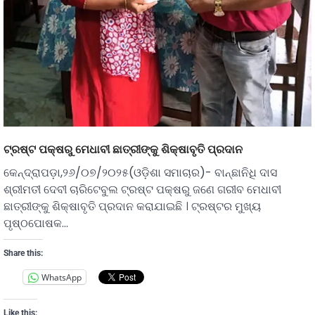
ଟ୍ରଷ୍ଟ ପକ୍ଷରୁ ମେଧାବୀ ଛାତ୍ରୀଙ୍କୁ ଶିକ୍ଷାବୃତି ପ୍ରଦାନ
କେନ୍ଦ୍ରାପଡ଼ା,୨୬/୦୭/୨୦୨୫(ଓଡ଼ିଶା ସମାଚାର)- ବାନ୍ଛାନିଧି ଦାସ
ଶ୍ରୀମତୀ ଦେବୀ ଚାରିଟେବୁଲ ଟ୍ରଷ୍ଟ ପକ୍ଷରୁ ଜଣେ ଗରୀବ ମେଧାବୀ
ଛାତ୍ରୀଙ୍କୁ ଶିକ୍ଷାବୃତି ପ୍ରଦାନ କରାଯାଇଛି । ଟ୍ରଷ୍ଟର ମୁଖ୍ୟ
ପୃଷ୍ଠପୋଷକ…
Share this:
WhatsApp
Like this: