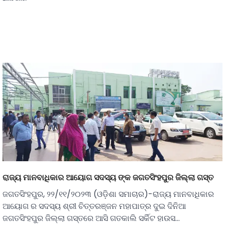
ରାଜ୍ୟ ମାନବାଧିକାର ଆୟୋଗ ସଦସ୍ୟ ଙ୍କ ଜଗତସିଂହପୁର ଜିଲ୍ଲା ଗସ୍ତ
ଜଗତସିଂହପୁର, ୨୨/୧୧/୨୦୨୩ (ଓଡ଼ିଶା ସମାଚାର)-ରାଜ୍ୟ ମାନବାଧିକାର
ଆୟୋଗ ର ସଦସ୍ୟ ଶ୍ରୀ ଚିତ୍ତରଞ୍ଜନ ମହାପାତ୍ର ଦୁଇ ଦିନିଆ
ଜଗତସିଂହପୁର ଜିଲ୍ଲା ଗସ୍ତରେ ଆସି ଗତକାଲି ସର୍କିଟ ହାଉସ…