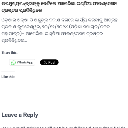
ଉପମୁଖ୍ୟମନ୍ତ୍ରୀଙ୍କୁ ଭେଟିଲେ ଆମେରିକା ଇଣ୍ଡିଆ ଫାଉଣ୍ଡେସନ
ଟ୍ରଷ୍ଟର ପ୍ରତିନିଧିଦଳ
ଓଡ଼ିଶାର ଶିକ୍ଷା ଓ ଶିଶୁଙ୍କ ବିକାଶ ଦିଗରେ କାର୍ଯ୍ୟ କରିବାକୁ ଆଗ୍ରହ
ପ୍ରକାଶ ଭୁବନେଶ୍ୱର, ୨୦/୧୨/୨୦୨୪ (ଓଡ଼ିଶା ସମାଚାର/ରଜତ
ମହାପାତ୍ର)- ଆମେରିକା ଇଣ୍ଡିଆ ଫାଉଣ୍ଡେସନ ଟ୍ରଷ୍ଟର
ପ୍ରତିନିଧିଦଳ…
Share this:
WhatsApp
Like this:
Leave a Reply