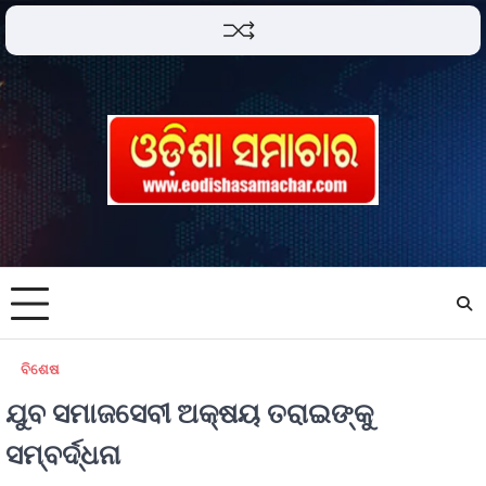
ବିଶେଷ
ଯୁବ ସମାଜସେବୀ ଅକ୍ଷୟ ତରାଇଙ୍କୁ
ସମ୍ବର୍ଦ୍ଧନା