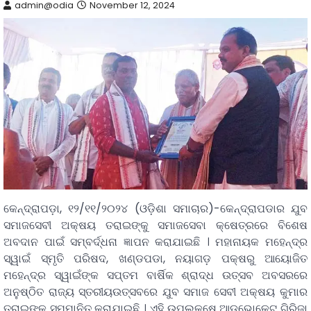
admin@odia
November 12, 2024
କେନ୍ଦ୍ରାପଡ଼ା, ୧୨/୧୧/୨୦୨୪ (ଓଡ଼ିଶା ସମାଚାର)-କେନ୍ଦ୍ରାପଡାର ଯୁବ
ସମାଜସେବୀ ଅକ୍ଷୟ ତରାଇଙ୍କୁ ସମାଜସେବା କ୍ଷେତ୍ରରେ ବିଶେଷ
ଅବଦାନ ପାଇଁ ସମ୍ବର୍ଦ୍ଧନା ଜ୍ଞାପନ କରାଯାଇଛି । ମହାନାୟକ ମହେନ୍ଦ୍ର
ସ୍ୱାଇଁ ସ୍ମୃତି ପରିଷଦ, ଖଣ୍ଡପଡା, ନୟାଗଡ଼ ପକ୍ଷରୁ ଆୟୋଜିତ
ମହେନ୍ଦ୍ର ସ୍ୱାଇଁଙ୍କ ସପ୍ତମ ବାର୍ଷିକ ଶ୍ରାଦ୍ଧ ଉତ୍ସବ ଅବସରରେ
ଅନୁଷ୍ଠିତ ରାଜ୍ୟ ସ୍ତରୀୟଉତ୍ସବରେ ଯୁବ ସମାଜ ସେବୀ ଅକ୍ଷୟ କୁମାର
ତରାଇଙ୍କୁ ସମ୍ମାନିତ କରାଯାଇଛି । ଏହି ଉପଲକ୍ଷେ ଆଡଭୋକେଟ୍ ଗିରିଜା