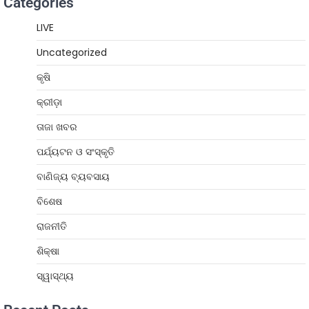
Categories
LIVE
Uncategorized
କୃଷି
କ୍ରୀଡ଼ା
ତାଜା ଖବର
ପର୍ଯ୍ୟଟନ ଓ ସଂସ୍କୃତି
ବାଣିଜ୍ୟ ବ୍ୟବସାୟ
ବିଶେଷ
ରାଜନୀତି
ଶିକ୍ଷା
ସ୍ୱାସ୍ଥ୍ୟ