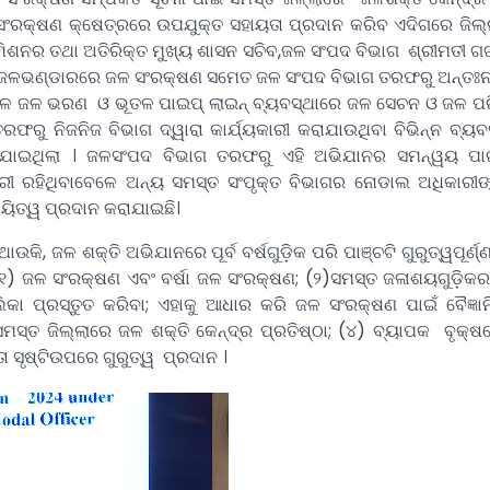
ଜଳସଂରକ୍ଷଣ କ୍ଷେତ୍ରରେ ଉପଯୁକ୍ତ ସହାୟତା ପ୍ରଦାନ କରିବ ଏଦିଗରେ ଜିଲ
ିଶନର ତଥା ଅତିରିକ୍ତ ମୁଖ୍ୟ ଶାସନ ସଚିବ,ଜଳ ସଂପଦ ବିଭାଗ ଶ୍ରୀମତୀ ଗର
ିନ୍ନ ଜଳଭଣ୍ଡାରରେ ଜଳ ସଂରକ୍ଷଣ ସମେତ ଜଳ ସଂପଦ ବିଭାଗ ତରଫରୁ ଅନ୍ତଃ
ଭୂତଳ ଜଳ ଭରଣ ଓ ଭୂତଳ ପାଇପ୍ ଲାଇନ୍ ବ୍ୟବସ୍ଥାରେ ଜଳ ସେଚନ ଓ ଜଳ 
ତରଫରୁ ନିଜନିଜ ବିଭାଗ ଦ୍ୱାରା କାର୍ଯ୍ୟକାରୀ କରାଯାଉଥିବା ବିଭିନ୍ନ ବ୍ୟ
ଯାଇଥିଲା । ଜଳସଂପଦ ବିଭାଗ ତରଫରୁ ଏହି ଅଭିଯାନର ସମନ୍ୱୟ ପା
ରୀ ରହିଥିବାବେଳେ ଅନ୍ୟ ସମସ୍ତ ସଂପୃକ୍ତ ବିଭାଗର ନୋଡାଲ ଅଧିକାରୀଙ୍
ୟିତ୍ୱ ପ୍ରଦାନ କରାଯାଇଛି।
ଜଳ ଶକ୍ତି ଅଭିଯାନରେ ପୂର୍ବ ବର୍ଷଗୁଡ଼ିକ ପରି ପାଞ୍ଚଟି ଗୁରୁତ୍ୱପୂର୍ଣ
(୧) ଜଳ ସଂରକ୍ଷଣ ଏବଂ ବର୍ଷା ଜଳ ସଂରକ୍ଷଣ; (୨)ସମସ୍ତ ଜଳାଶୟଗୁଡ଼ିକର
ାଲିକା ପ୍ରସ୍ତୁତ କରିବା; ଏହାକୁ ଆଧାର କରି ଜଳ ସଂରକ୍ଷଣ ପାଇଁ ବୈଜ୍ଞ
 ସମସ୍ତ ଜିଲ୍ଲାରେ ଜଳ ଶକ୍ତି କେନ୍ଦ୍ର ପ୍ରତିଷ୍ଠା; (୪) ବ୍ୟାପକ ବୃକ୍
 ସୃଷ୍ଟିଉପରେ ଗୁରୁତ୍ୱ ପ୍ରଦାନ ।