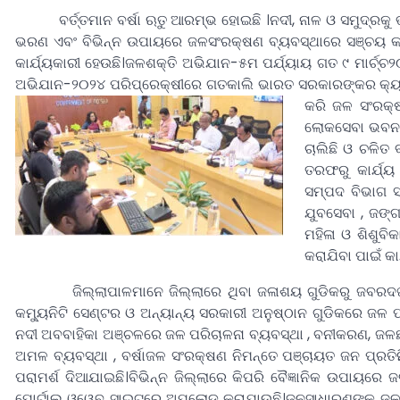
ବର୍ତ୍ତମାନ ବର୍ଷା ଋତୁ ଆରମ୍ଭ ହୋଇଛି ।ନଦୀ, ନାଳ ଓ ସମୁଦ୍ରକୁ ଭୂପ
ଭରଣ ଏବଂ ବିଭିନ୍ନ ଉପାୟରେ ଜଳସଂରକ୍ଷଣ ବ୍ୟବସ୍ଥାରେ ସଞ୍ଚୟ କରିବ
କାର୍ଯ୍ୟକାରୀ ହେଉଛି।ଜଳଶକ୍ତି ଅଭିଯାନ-୫ମ ପର୍ଯ୍ୟାୟ ଗତ ୯ ମାର୍ଚ୍
ଅଭିଯାନ-୨୦୨୪ ପରିପ୍ରେକ୍ଷୀରେ ଗତକାଲି ଭାରତ ସରକାରଙ୍କର କ୍ୟା
କରି ଜଳ ସଂରକ୍ଷ
ଲୋକସେବା ଭବନର
ଚାଲିଛି ଓ ଚଳିତ 
ତରଫରୁ କାର୍ଯ୍
ସମ୍ପଦ ବିଭାଗ ସ
ଯୁବସେବା , ଜଙ୍ଗ
ମହିଳା ଓ ଶିଶୁବ
କରାଯିବା ପାଇଁ କା
ଜିଲ୍ଲାପାଳମାନେ ଜିଲ୍ଲାରେ ଥିବା ଜଳାଶୟ ଗୁଡିକରୁ ଜବରଦଖଲ ହଟା
କମ୍ୟୁନିଟି ସେଣ୍ଟର ଓ ଅନ୍ୟାନ୍ୟ ସରକାରୀ ଅନୁଷ୍ଠାନ ଗୁଡିକରେ ଜଳ ପର
ନଦୀ ଅବବାହିକା ଅଞ୍ଚଳରେ ଜଳ ପରିଚାଳନା ବ୍ୟବସ୍ଥା , ବନୀକରଣ, ଜ
ଅମଳ ବ୍ୟବସ୍ଥା , ବର୍ଷାଜଳ ସଂରକ୍ଷଣ ନିମନ୍ତେ ପଞ୍ଚାୟତ ଜନ ପ୍ରତି
ପରାମର୍ଶ ଦିଆଯାଇଛି।ବିଭିନ୍ନ ଜିଲ୍ଲାରେ କିପରି ବୈଜ୍ଞାନିକ ଉପାୟ
ପୋର୍ଟାଲ ଓ୍ୱେବ୍ ସାଇଟରେ ଅପଲୋଡ କରାଯାଉଛି।ଜନସାଧାରଣଙ୍କୁ ଜଳ ସଂର