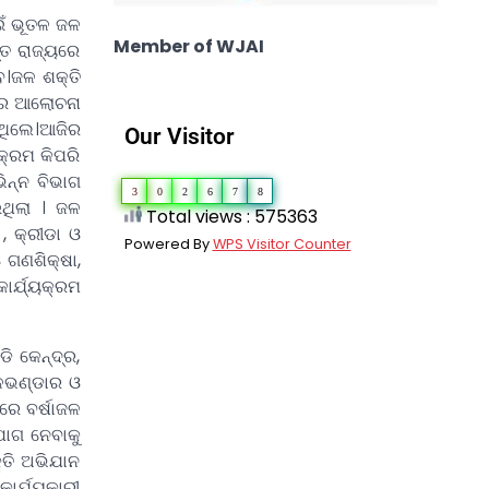
ଇଁ ଭୂତଳ ଜଳ
Member of WJAI
୍ତ ରାଜ୍ୟରେ
ବ।ଜଳ ଶକ୍ତି
ରେ ଆଲୋଚନା
ିଥିଲେ।ଆଜିର
Our Visitor
କ୍ରମ କିପରି
ିନ୍ନ ବିଭାଗ
3
0
2
6
7
8
ଥିଲା । ଜଳ
Total views : 575363
, କ୍ରୀଡା ଓ
Powered By
WPS Visitor Counter
 ଗଣଶିକ୍ଷା,
ାର୍ଯ୍ୟକ୍ରମ
 କେନ୍ଦ୍ର,
ଜଳଭଣ୍ଡାର ଓ
ରେ ବର୍ଷାଜଳ
ଯୋଗ ନେବାକୁ
୍ତି ଅଭିଯାନ
ାର୍ଯ୍ୟକାରୀ