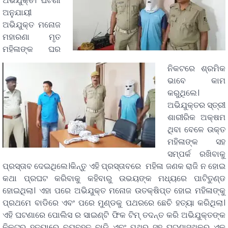
ଅଭିଯୁକ୍ତ।
ଘଟଣା
ଅନୁଯାୟୀ
ଅଭିଯୁକ୍ତ ମନୋଜ
ମହାରଣା ମୃତ
ମହିଳାଙ୍କ ଘର
ନିକଟରେ ଶ୍ରମିକ
ଭାବେ କାମ
କରୁଥିଲେ।
ଅଭିଯୁକ୍ତର ସ୍ତ୍ରୀ
ଶାରୀରିକ ଅକ୍ଷମ
ଥିବା ବେଳେ ଉକ୍ତ
ମହିଳାଙ୍କ ସହ
ସମ୍ପର୍କ ରଖିବାକୁ
ପ୍ରସ୍ତାବ ଦେଇଥିଲେ।କିନ୍ତୁ ଏହି ପ୍ରସ୍ତାବରେ ମହିଳା ଜଣକ ରାଜି ନ ହୋଇ
କଥା ପ୍ରଘଟ କରିବାକୁ କହିବାରୁ ଉଭୟଙ୍କ ମଧ୍ୟରେ ପାଟିତୁଣ୍ଡ
ହୋଇଥିଲା। ଏହା ପରେ ଅଭିଯୁକ୍ତ ମନୋଜ ଉତକ୍ଷିପ୍ତ ହୋଇ ମହିଳାଙ୍କୁ
ପ୍ରଥମେ ବାଡିରେ ଏବଂ ପରେ ମୁଣ୍ଡକୁ ପଥରରେ ଛେଚି ହତ୍ୟା କରିଥିଲା।
ଏହି ଘଟଣାରେ ପୋଲିସ ର ସାଇଣ୍ଟି ଫିକ ଟିମ୍ ତଦନ୍ତ କରି ଅଭିଯୁକ୍ତଙ୍କ
ନିକଟରୁ ହତ୍ୟାରେ ବ୍ୟବହୃତ ବାଡି ଏବଂ ପଥର ସହ ଘଟଣାସ୍ଥଳରୁ ଏକ