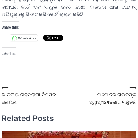
ବାହାଘର କାର୍ଡ ଏବଂ ସିନ୍ଦୁର ଜବତ କରିଛି। ବାରଙ୍ଗ ଥାନା ପୋଲିସ୍
ଅଭିଯୁକ୍ତକୁ ଗିରଫ କରି କୋର୍ଟ ଚାଲାଣ କରିଛି।
Share this:
WhatsApp
Like this:
⟵
⟶
ଭାରତୀୟ ଜୀବନବୀମା ନିଗମର
ଦାମୋଦର ରାଉତଙ୍କ
ସହାୟତା
ସ୍ୱାସ୍ଥ୍ୟାବସ୍ଥା ଗୁରୁତର
Related Posts