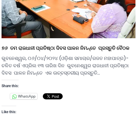
୭୬ ତମ ରାଜଧାନୀ ପ୍ରତିଷ୍ଠା ଦିବସ ପାଳନ ନିମନ୍ତେ ପ୍ରସ୍ତୁତି ବୈଠକ
ଭୁବନେଶ୍ୱର, ୦୬/୦୪/୨୦୨୪ (ଓଡ଼ିଶା ସମାଚାର/ରଜତ ମହାପାତ୍ର)-
ଚଳିତ ବର୍ଷ ଏପ୍ରିଲ ୧୩ ତାରିଖ ଦିନ ଭୁବନେଶ୍ୱର ରାଜଧାନୀ ପ୍ରତିଷ୍ଠା
ଦିବସ ପାଳନ ନିମନ୍ତେ ଏକ ଉଚ୍ଚସ୍ତରୀୟ ପ୍ରସ୍ତୁତି…
Share this:
WhatsApp
Like this: