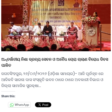
ଅନ୍ତର୍ଜାତୀୟ ନିଶା ଦ୍ରବ୍ୟ ସେବନ ଓ ଅବୈଧ ଚୋରା ଚାଲାଣ ବିରୋଧ ଦିବସ
ପାଳିତ
ଜଗତସିଂହପୁର, ୨୬/୦୬/୨୦୨୬ (ଓଡ଼ିଶା ସମାଚାର)- ଆଜି ପୂର୍ବାହ୍ନ ରେ
ଆଦିକବି ସାରଳା ଦାସ ସଂସ୍କୃତି ଭବନ ଠାରେ ଠାରେ ଅବକାରୀ ବିଭାଗ ଓ
ଜିଲ୍ଲା ସାମାଜିକ ସୁରକ୍ଷା…
Share this:
WhatsApp