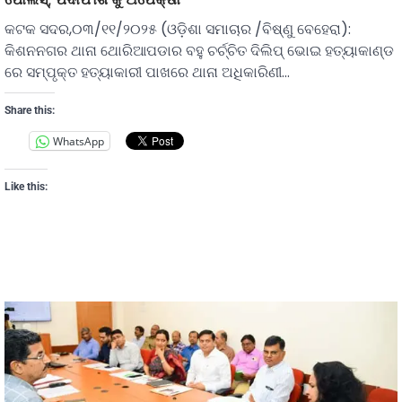
କଟକ ସଦର,୦୩/୧୧/୨୦୨୫ (ଓଡ଼ିଶା ସମାଚାର /ବିଷ୍ଣୁ ବେହେରା):
କିଶନନଗର ଥାନା ଥୋରିଆପଡାର ବହୁ ଚର୍ଚ୍ଚିତ ଦିଲିପ୍ ଭୋଇ ହତ୍ୟାକାଣ୍ଡ
ରେ ସମ୍ପୃକ୍ତ ହତ୍ୟାକାରୀ ପାଖରେ ଥାନା ଅଧିକାରିଣୀ…
Share this:
WhatsApp
Like this: