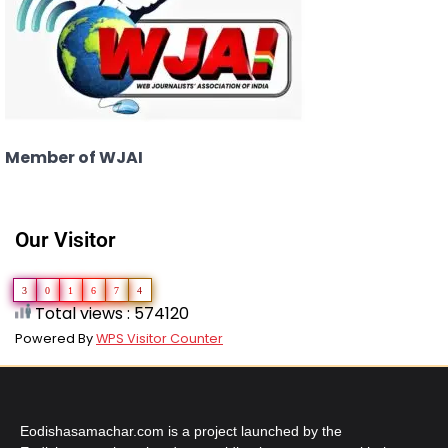
Member of WJAI
Our Visitor
3
0
1
6
7
4
Total views : 574120
Powered By
WPS Visitor Counter
Eodishasamachar.com is a project launched by the