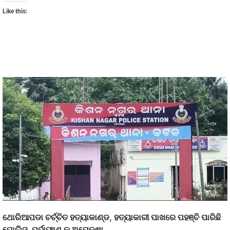
Like this:
ଥୋରିଆପଡା ଚର୍ଚ୍ଚିତ ହତ୍ୟାକାଣ୍ଡ, ହତ୍ୟାକାରୀ ପାଖରେ ପହଞ୍ଚି ପାରିଛି
ପୋଲିସ୍, ପର୍ଦାଫାଶ କୁ ଅପେକ୍ଷା