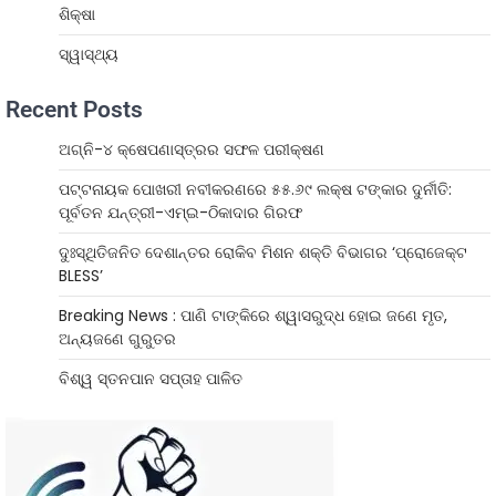
ଶିକ୍ଷା
ସ୍ୱାସ୍ଥ୍ୟ
Recent Posts
ଅଗ୍ନି-୪ କ୍ଷେପଣାସ୍ତ୍ରର ସଫଳ ପରୀକ୍ଷଣ
ପଟ୍ଟନାୟକ ପୋଖରୀ ନବୀକରଣରେ ୫୫.୬୯ ଲକ୍ଷ ଟଙ୍କାର ଦୁର୍ନୀତି:
ପୂର୍ବତନ ଯନ୍ତ୍ରୀ-ଏମ୍‌ଇ-ଠିକାଦାର ଗିରଫ
ଦୁଃସ୍ଥିତିଜନିତ ଦେଶାନ୍ତର ରୋକିବ ମିଶନ ଶକ୍ତି ବିଭାଗର ‘ପ୍ରୋଜେକ୍ଟ
BLESS’
Breaking News : ପାଣି ଟାଙ୍କିରେ ଶ୍ୱାସରୁଦ୍ଧ ହୋଇ ଜଣେ ମୃତ,
ଅନ୍ୟଜଣେ ଗୁରୁତର
ବିଶ୍ୱ ସ୍ତନପାନ ସପ୍ତାହ ପାଳିତ