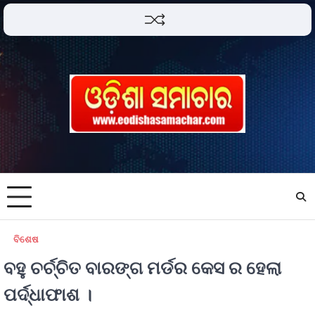
ବିଶେଷ
ବହୁ ଚର୍ଚ୍ଚିତ ବାରଙ୍ଗ ମର୍ଡର କେସ ର ହେଲା
ପର୍ଦ୍ଧାଫାଶ ।