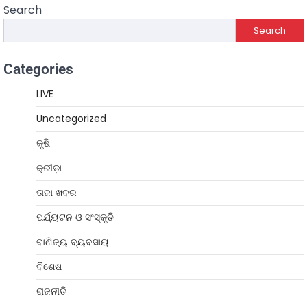
Search
Search
Categories
LIVE
Uncategorized
କୃଷି
କ୍ରୀଡ଼ା
ତାଜା ଖବର
ପର୍ଯ୍ୟଟନ ଓ ସଂସ୍କୃତି
ବାଣିଜ୍ୟ ବ୍ୟବସାୟ
ବିଶେଷ
ରାଜନୀତି