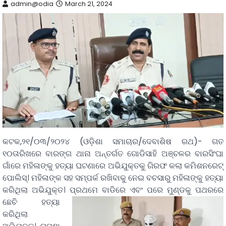
admin@odia
March 21, 2024
କଟକ,୨୧/୦୩/୨୦୨୪ (ଓଡ଼ିଶା ସମାଚାର/ଦେବାଶିଷ ରଥ)- ଗତ
୧୦ତାରିଖରେ ବାରଙ୍ଗ ଥାନା ଅନ୍ତର୍ଗତ ଗୋଡିସାହି ଅଞ୍ଚଳର ବାରସିଂଘା
ଗାଁରେ ମହିଳାଙ୍କୁ ହତ୍ୟା ଘଟଣାରେ ଅଭିଯୁକ୍ତକୁ ଗିରଫ କଲା କମିଶନରେଟ୍
ପୋଲିସ୍। ମହିଳାଙ୍କ ସହ ସମ୍ପର୍କ ରଖିବାକୁ ନେଇ ବଚସାରୁ ମହିଳାଙ୍କୁ ହତ୍ୟା
କରିଥିଲା ଅଭିଯୁକ୍ତ।
ପ୍ରଥମେ ବାଡିରେ ଏବଂ ପରେ ମୁଣ୍ଡକୁ ପଥରରେ
ଛେଚି ହତ୍ୟା
କରିଥିଲା