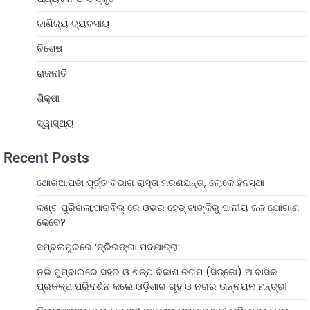
ବାଣିଜ୍ୟ ବ୍ୟବସାୟ
ବିଶେଷ
ରାଜନୀତି
ଶିକ୍ଷା
ସ୍ୱାସ୍ଥ୍ୟ
Recent Posts
ଥୋରିଆପଡା ପୂର୍ତ୍ତ ବିଭାଗ ରାସ୍ତା ମରଣଯନ୍ତା, ଲୋକେ ହିନସ୍ଥା
କଣ୍ଟ ପୁରିଗଲା,ପାରାଵିଲ୍ ରେ ଓଭର ହେଡ୍ ଟାଙ୍କିରୁ ପାନୀୟ ଜଳ ଯୋଗାଣ
କେବେ?
ସମ୍ବଲପୁରରେ ‘ତ୍ରିରଙ୍ଗା ପଦଯାତ୍ରା’
ନଭି ମୁମ୍ବାଇରେ ସହର ଓ ଶିଳ୍ପ ବିକାଶ ନିଗମ (ସିଡ୍‌କୋ) ଆବାସିକ
ପ୍ରକଳ୍ପ ପରିଦର୍ଶନ କଲେ ଓଡ଼ିଶାର ଗୃହ ଓ ନଗର ଉନ୍ନୟନ ମନ୍ତ୍ରୀ