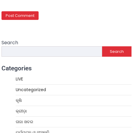
Search
Search
Categories
LIVE
Uncategorized
କୃଷି
କ୍ରୀଡ଼ା
ତାଜା ଖବର
ପର୍ଯ୍ୟଟନ ଓ ସଂସ୍କୃତି