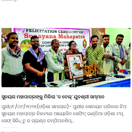
ସୁନୟନା ମହାପାତ୍ରଙ୍କୁ ମିଳିଲା ‘ଦ ବେଲ୍’ ଯୁବଶ୍ରୀ ସମ୍ମାନ
ପୁରୀ,୧୮/୦୯/୨୦୨୫(ଓଡ଼ିଶା ସମାଚାର)- ପୁରୀର ସେବାୟତ ପରିବାର ଝିଅ
ସୁନୟନା ମହାପାତ୍ର ନିକଟରେ ଆୟୋଜିତ ସେଫିଟ୍ ଇଣ୍ଡିଆ ଓଡ଼ିଶା ଟପ୍
ସେଫ୍ ସିଜିନ୍ ଟୁ ର ଗ୍ରାଣ୍ଡ ଚମ୍ପିଅନଶିପ୍…