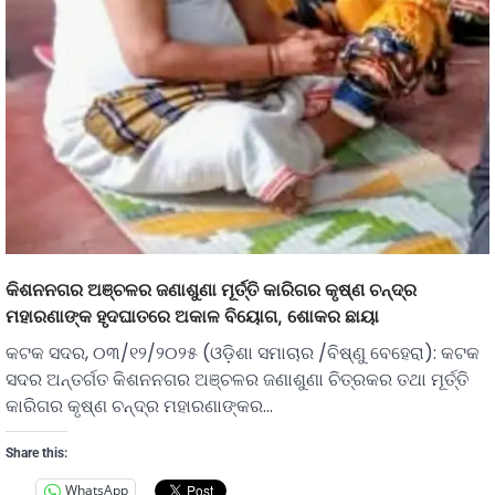
କିଶନନଗର ଅଞ୍ଚଳର ଜଣାଶୁଣା ମୂର୍ତ୍ତି କାରିଗର କୃଷ୍ଣ ଚନ୍ଦ୍ର
ମହାରଣାଙ୍କ ହୃଦଘାତରେ ଅକାଳ ବିୟୋଗ, ଶୋକର ଛାୟା
କଟକ ସଦର, ୦୩/୧୨/୨୦୨୫ (ଓଡ଼ିଶା ସମାଚାର /ବିଷ୍ଣୁ ବେହେରା): କଟକ
ସଦର ଅନ୍ତର୍ଗତ କିଶନନଗର ଅଞ୍ଚଳର ଜଣାଶୁଣା ଚିତ୍ରକର ତଥା ମୂର୍ତ୍ତି
କାରିଗର କୃଷ୍ଣ ଚନ୍ଦ୍ର ମହାରଣାଙ୍କର…
Share this:
WhatsApp