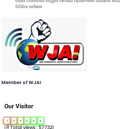
ଜିଲ୍ଲା ଅଦାଲତରେ ଦେୱାନୀ ମାମଲାର ପ୍ରଭାବଶାଳୀ ପରିଚାଳନା ନେଇ
ଦିନିକିଆ କର୍ମଶାଳା
Member of WJAI
Our Visitor
3
0
4
0
9
4
Total views : 577321