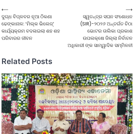
⟵
⟶
ଦୁଗ୍ଧ ବିପ୍ଳବର ନୂଆ ଠିକଣା
ସ୍ୱତନ୍ତ୍ର ସଘନ ସଂଶୋଧନ
ଢେଙ୍କାନାଳ: ‘ମିଲ୍କ ଭିଲେଜ୍’
(SIR)-୨୦୨୬ ଅନ୍ତର୍ଗତ ଚିଠା
କାର୍ଯ୍ୟକ୍ରମ ବଦଳାଇଲା ଶହ ଶହ
ଭୋଟର ତାଲିକା ପ୍ରକାଶ
ପରିବାରର ଜୀବନ
ଉପଲକ୍ଷେ ଜିଲ୍ଲା ନିର୍ବାଚନ
ଅଧିକାରୀ ଙ୍କ ସାମ୍ୱାଦିକ ସମ୍ମିଳନୀ
Related Posts