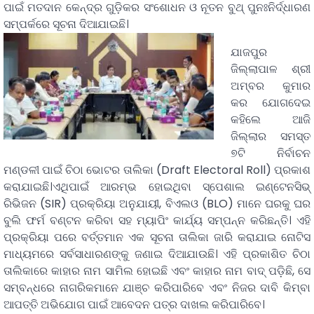
ପାଇଁ ମତଦାନ କେନ୍ଦ୍ର ଗୁଡ଼ିକର ସଂଶୋଧନ ଓ ନୂତନ ବୁଥ୍ ପୁନଃନିର୍ଦ୍ଧାରଣ
ସମ୍ପର୍କରେ ସୂଚନା ଦିଆଯାଇଛି।
ଯାଜପୁର
ଜିଲ୍ଲାପାଳ ଶ୍ରୀ
ଅମ୍ବର କୁମାର
କର ଯୋଗଦେଇ
କହିଲେ ଆଜି
ଜିଲ୍ଲାର ସମସ୍ତ
୭ଟି ନିର୍ବାଚନ
ମଣ୍ଡଳୀ ପାଇଁ ଚିଠା ଭୋଟର ତାଲିକା (Draft Electoral Roll) ପ୍ରକାଶ
କରାଯାଇଛି।ଏଥିପାଇଁ ଆରମ୍ଭ ହୋଇଥିବା ସ୍ପେଶାଲ ଇଣ୍ଟେନସିଭ୍
ରିଭିଜନ (SIR) ପ୍ରକ୍ରିୟା ଅନୁଯାୟୀ, ବିଏଲଓ (BLO) ମାନେ ଘରକୁ ଘର
ବୁଲି ଫର୍ମ ବଣ୍ଟନ କରିବା ସହ ମ୍ୟାପିଂ କାର୍ଯ୍ୟ ସମ୍ପନ୍ନ କରିଛନ୍ତି। ଏହି
ପ୍ରକ୍ରିୟା ପରେ ବର୍ତ୍ତମାନ ଏକ ସୂଚନା ତାଲିକା ଜାରି କରାଯାଇ ନୋଟିସ
ମାଧ୍ୟମରେ ସର୍ବସାଧାରଣଙ୍କୁ ଜଣାଇ ଦିଆଯାଉଛି। ଏହି ପ୍ରକାଶିତ ଚିଠା
ତାଲିକାରେ କାହାର ନାମ ସାମିଲ ହୋଇଛି ଏବଂ କାହାର ନାମ ବାଦ୍ ପଡ଼ିଛି, ସେ
ସମ୍ବନ୍ଧରେ ନାଗରିକମାନେ ଯାଞ୍ଚ କରିପାରିବେ ଏବଂ ନିଜର ଦାବି କିମ୍ବା
ଆପତ୍ତି ଅଭିଯୋଗ ପାଇଁ ଆବେଦନ ପତ୍ର ଦାଖଲ କରିପାରିବେ।