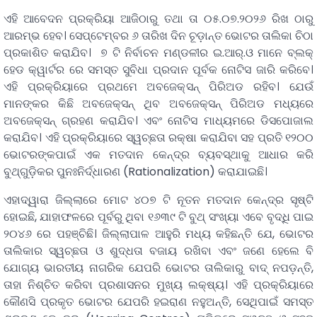
ଏହି ଆବେଦନ ପ୍ରକ୍ରିୟା ଆଜିଠାରୁ ତଥା ତା ୦୫.୦୭.୨୦୨୬ ରିଖ ଠାରୁ
ଆରମ୍ଭ ହେବ। ସେପ୍ଟେମ୍ବର ୬ ତାରିଖ ଦିନ ଚୂଡ଼ାନ୍ତ ଭୋଟର ତାଲିକା ଚିଠା
ପ୍ରକାଶିତ କରାଯିବ। ୭ ଟି ନିର୍ବାଚନ ମଣ୍ଡଳୀର ଇ.ଆର୍.ଓ ମାନେ ବ୍ଲକ୍
ହେଡ କ୍ୱାର୍ଟର ରେ ସମସ୍ତ ସୁବିଧା ପ୍ରଦାନ ପୂର୍ବକ ନୋଟିସ ଜାରି କରିବେ।
ଏହି ପ୍ରକ୍ରିୟାରେ ପ୍ରଥମେ ଅବଜେକ୍ସନ୍ ପିରିଅଡ ରହିବ। ଯେଉଁ
ମାନଙ୍କର କିଛି ଅବଜେକ୍ସନ୍ ଥିବ ଅବଜେକ୍ସନ୍ ପିରିଅଡ ମଧ୍ୟରେ
ଅବଜେକ୍ସନ୍ ଗ୍ରହଣ କରାଯିବ। ଏବଂ ନୋଟିସ ମାଧ୍ୟମରେ ଡିସପୋଜାଲ
କରାଯିବ। ଏହି ପ୍ରକ୍ରିୟାରେ ସ୍ୱଚ୍ଛତା ରକ୍ଷା କରାଯିବା ସହ ପ୍ରତି ୧୨୦୦
ଭୋଟରଙ୍କପାଇଁ ଏକ ମତଦାନ କେନ୍ଦ୍ର ବ୍ୟବସ୍ଥାକୁ ଆଧାର କରି
ବୁଥ୍‌ଗୁଡ଼ିକର ପୁନଃନିର୍ଦ୍ଧାରଣ (Rationalization) କରାଯାଇଛି।
ଏହାଦ୍ୱାରା ଜିଲ୍ଲାରେ ମୋଟ ୪୦୭ ଟି ନୂତନ ମତଦାନ କେନ୍ଦ୍ର ସୃଷ୍ଟି
ହୋଇଛି, ଯାହାଫଳରେ ପୂର୍ବରୁ ଥିବା ୧୬୩୯ ଟି ବୁଥ୍ ସଂଖ୍ୟା ଏବେ ବୃଦ୍ଧି ପାଇ
୨୦୪୬ ରେ ପହଞ୍ଚିଛି। ଜିଲ୍ଲାପାଳ ଆହୁରି ମଧ୍ୟ କହିଛନ୍ତି ଯେ, ଭୋଟର
ତାଲିକାର ସ୍ୱଚ୍ଛତା ଓ ଶୁଦ୍ଧତା ବଜାୟ ରଖିବା ଏବଂ ଜଣେ ହେଲେ ବି
ଯୋଗ୍ୟ ଭାରତୀୟ ନାଗରିକ ଯେପରି ଭୋଟର ତାଲିକାରୁ ବାଦ୍ ନପଡ଼ନ୍ତି,
ତାହା ନିଶ୍ଚିତ କରିବା ପ୍ରଶାସନର ମୁଖ୍ୟ ଲକ୍ଷ୍ୟ। ଏହି ପ୍ରକ୍ରିୟାରେ
କୌଣସି ପ୍ରକୃତ ଭୋଟର ଯେପରି ହଇରାଣ ନହୁଅନ୍ତି, ସେଥିପାଇଁ ସମସ୍ତ