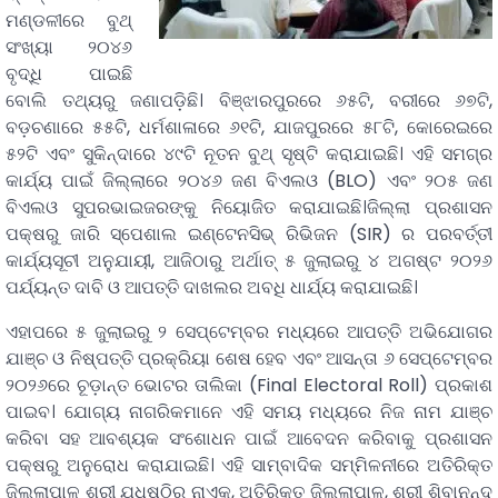
ମଣ୍ଡଳୀରେ ବୁଥ୍
ସଂଖ୍ୟା ୨୦୪୬
ବୃଦ୍ଧି ପାଇଛି
ବୋଲି ତଥ୍ୟରୁ ଜଣାପଡ଼ିଛି। ବିଞ୍ଝାରପୁରରେ ୬୫ଟି, ବରୀରେ ୬୭ଟି,
ବଡ଼ଚଣାରେ ୫୫ଟି, ଧର୍ମଶାଳାରେ ୬୧ଟି, ଯାଜପୁରରେ ୫୮ଟି, କୋରେଇରେ
୫୨ଟି ଏବଂ ସୁକିନ୍ଦାରେ ୪୯ଟି ନୂତନ ବୁଥ୍ ସୃଷ୍ଟି କରାଯାଇଛି। ଏହି ସମଗ୍ର
କାର୍ଯ୍ୟ ପାଇଁ ଜିଲ୍ଲାରେ ୨୦୪୬ ଜଣ ବିଏଲଓ (BLO) ଏବଂ ୨୦୫ ଜଣ
ବିଏଲଓ ସୁପରଭାଇଜରଙ୍କୁ ନିୟୋଜିତ କରାଯାଇଛି।ଜିଲ୍ଲା ପ୍ରଶାସନ
ପକ୍ଷରୁ ଜାରି ସ୍ପେଶାଲ ଇଣ୍ଟେନସିଭ୍ ରିଭିଜନ (SIR) ର ପରବର୍ତ୍ତୀ
କାର୍ଯ୍ୟସୂଚୀ ଅନୁଯାୟୀ, ଆଜିଠାରୁ ଅର୍ଥାତ୍ ୫ ଜୁଲାଇରୁ ୪ ଅଗଷ୍ଟ ୨୦୨୬
ପର୍ଯ୍ୟନ୍ତ ଦାବି ଓ ଆପତ୍ତି ଦାଖଲର ଅବଧି ଧାର୍ଯ୍ୟ କରାଯାଇଛି।
ଏହାପରେ ୫ ଜୁଲାଇରୁ ୨ ସେପ୍ଟେମ୍ବର ମଧ୍ୟରେ ଆପତ୍ତି ଅଭିଯୋଗର
ଯାଞ୍ଚ ଓ ନିଷ୍ପତ୍ତି ପ୍ରକ୍ରିୟା ଶେଷ ହେବ ଏବଂ ଆସନ୍ତା ୬ ସେପ୍ଟେମ୍ବର
୨୦୨୬ରେ ଚୂଡ଼ାନ୍ତ ଭୋଟର ତାଲିକା (Final Electoral Roll) ପ୍ରକାଶ
ପାଇବ। ଯୋଗ୍ୟ ନାଗରିକମାନେ ଏହି ସମୟ ମଧ୍ୟରେ ନିଜ ନାମ ଯାଞ୍ଚ
କରିବା ସହ ଆବଶ୍ୟକ ସଂଶୋଧନ ପାଇଁ ଆବେଦନ କରିବାକୁ ପ୍ରଶାସନ
ପକ୍ଷରୁ ଅନୁରୋଧ କରାଯାଇଛି। ଏହି ସାମ୍ବାଦିକ ସମ୍ମିଳନୀରେ ଅତିରିକ୍ତ
ଜିଲ୍ଲାପାଳ ଶ୍ରୀ ଯୁଧିଷ୍ଠିର ନାଏକ, ଅତିରିକ୍ତ ଜିଲ୍ଲାପାଳ, ଶ୍ରୀ ଶିବାନନ୍ଦ