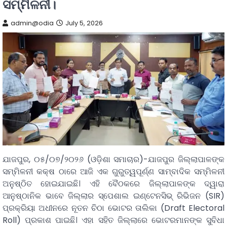
ସମ୍ମିଳନୀ।
admin@odia
July 5, 2026
ଯାଜପୁର, ୦୫/୦୭/୨୦୨୬ (ଓଡ଼ିଶା ସମାଚାର)-ଯାଜପୁର ଜିଲ୍ଲାପାଳଙ୍କ
ସମ୍ମିଳନୀ କକ୍ଷ ଠାରେ ଆଜି ଏକ ଗୁରୁତ୍ୱପୂର୍ଣ୍ଣ ସାମ୍ବାଦିକ ସମ୍ମିଳନୀ
ଅନୁଷ୍ଠିତ ହୋଇଯାଇଛି। ଏହି ବୈଠକରେ ଜିଲ୍ଲାପାଳଙ୍କ ଦ୍ୱାରା
ଆନୁଷ୍ଠାନିକ ଭାବେ ଜିଲ୍ଲାର ସ୍ପେଶାଲ ଇଣ୍ଟେନସିଭ୍ ରିଭିଜନ (SIR)
ପ୍ରକ୍ରିୟା ଅଧୀନରେ ନୂତନ ଚିଠା ଭୋଟର ତାଲିକା (Draft Electoral
Roll) ପ୍ରକାଶ ପାଇଛି। ଏହା ସହିତ ଜିଲ୍ଲାରେ ଭୋଟରମାନଙ୍କ ସୁବିଧା