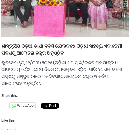
ଶାସ୍ତ୍ରୀୟ ଓଡ଼ିଆ ଭାଷା ଦିବସ ଉପଲକ୍ଷେ ଓଡ଼ିଶା ସାହିତ୍ୟ ଏକାଡେମୀ
ପକ୍ଷରୁ ଆଲୋଚନା ଚକ୍ର ଅନୁଷ୍ଠିତ
ଭୁବନେଶ୍ୱର,୧୨/୦୩/୨୦୨୫(ଓଡ଼ିଶା ସମାଚାର/ରଜତ ମହାପାତ୍ର)-
ଶାସ୍ତ୍ରୀୟ ଓଡ଼ିଆ ଭାଷା ଦିବସ ଉପଲକ୍ଷେ ଓଡ଼ିଶା ସାହିତ୍ୟ ଏକାଡେମୀ
ପକ୍ଷରୁ ମଞ୍ଜୁଷାଠାରେ ଏକଦିବସୀୟ ଆଲୋଚନା ଚକ୍ର ଓ କବିତା
ପାଠୋତ୍ସବ ଅନୁଷ୍ଠିତ…
Share this:
WhatsApp
Like this:
Loading...