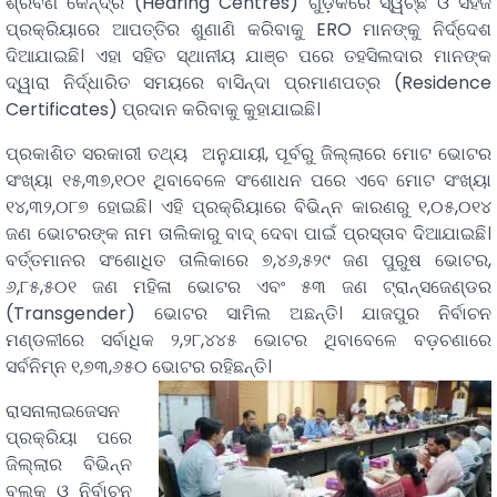
ଶ୍ରବଣ କେନ୍ଦ୍ର (Hearing Centres) ଗୁଡ଼ିକରେ ସ୍ୱଚ୍ଛ ଓ ସହଜ
ପ୍ରକ୍ରିୟାରେ ଆପତ୍ତିର ଶୁଣାଣି କରିବାକୁ ERO ମାନଙ୍କୁ ନିର୍ଦ୍ଦେଶ
ଦିଆଯାଇଛି। ଏହା ସହିତ ସ୍ଥାନୀୟ ଯାଞ୍ଚ ପରେ ତହସିଲଦାର ମାନଙ୍କ
ଦ୍ୱାରା ନିର୍ଦ୍ଧାରିତ ସମୟରେ ବାସିନ୍ଦା ପ୍ରମାଣପତ୍ର (Residence
Certificates) ପ୍ରଦାନ କରିବାକୁ କୁହାଯାଇଛି।
ପ୍ରକାଶିତ ସରକାରୀ ତଥ୍ୟ ଅନୁଯାୟୀ, ପୂର୍ବରୁ ଜିଲ୍ଲାରେ ମୋଟ ଭୋଟର
ସଂଖ୍ୟା ୧୫,୩୭,୧୦୧ ଥିବାବେଳେ ସଂଶୋଧନ ପରେ ଏବେ ମୋଟ ସଂଖ୍ୟା
୧୪,୩୨,୦୮୭ ହୋଇଛି। ଏହି ପ୍ରକ୍ରିୟାରେ ବିଭିନ୍ନ କାରଣରୁ ୧,୦୫,୦୧୪
ଜଣ ଭୋଟରଙ୍କ ନାମ ତାଲିକାରୁ ବାଦ୍ ଦେବା ପାଇଁ ପ୍ରସ୍ତାବ ଦିଆଯାଇଛି।
ବର୍ତ୍ତମାନର ସଂଶୋଧିତ ତାଲିକାରେ ୭,୪୬,୫୨୯ ଜଣ ପୁରୁଷ ଭୋଟର,
୬,୮୫,୫୦୧ ଜଣ ମହିଳା ଭୋଟର ଏବଂ ୫୩ ଜଣ ଟ୍ରାନ୍ସଜେଣ୍ଡର
(Transgender) ଭୋଟର ସାମିଲ ଅଛନ୍ତି। ଯାଜପୁର ନିର୍ବାଚନ
ମଣ୍ଡଳୀରେ ସର୍ବାଧିକ ୨,୨୮,୪୪୫ ଭୋଟର ଥିବାବେଳେ ବଡ଼ଚଣାରେ
ସର୍ବନିମ୍ନ ୧,୭୩,୬୫୦ ଭୋଟର ରହିଛନ୍ତି।
ରାସନାଲାଇଜେସନ
ପ୍ରକ୍ରିୟା ପରେ
ଜିଲ୍ଲାର ବିଭିନ୍ନ
ବ୍ଲକ୍ ଓ ନିର୍ବାଚନ