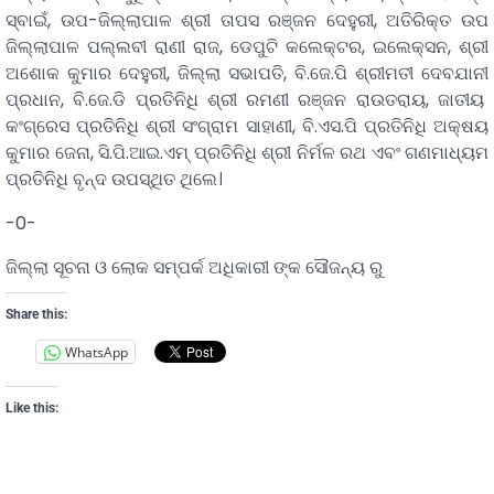
ସ୍ବାଇଁ, ଉପ-ଜିଲ୍ଲାପାଳ ଶ୍ରୀ ତାପସ ରଞ୍ଜନ ଦେହୁରୀ, ଅତିରିକ୍ତ ଉପ
ଜିଲ୍ଲାପାଳ ପଲ୍ଲବୀ ରାଣୀ ରାଜ, ଡେପୁଟି କଲେକ୍ଟର, ଇଲେକ୍ସନ, ଶ୍ରୀ
ଅଶୋକ କୁମାର ଦେହୁରୀ, ଜିଲ୍ଲା ସଭାପତି, ବି.ଜେ.ପି ଶ୍ରୀମତୀ ଦେବଯାନୀ
ପ୍ରଧାନ, ବି.ଜେ.ଡି ପ୍ରତିନିଧି ଶ୍ରୀ ରମଣୀ ରଞ୍ଜନ ରାଉତରାୟ, ଜାତୀୟ
କଂଗ୍ରେସ ପ୍ରତିନିଧି ଶ୍ରୀ ସଂଗ୍ରାମ ସାହାଣୀ, ବି.ଏସ.ପି ପ୍ରତିନିଧି ଅକ୍ଷୟ
କୁମାର ଜେନା, ସି.ପି.ଆଇ.ଏମ୍ ପ୍ରତିନିଧି ଶ୍ରୀ ନିର୍ମଳ ରଥ ଏବଂ ଗଣମାଧ୍ୟମ
ପ୍ରତିନିଧି ବୃନ୍ଦ ଉପସ୍ଥିତ ଥିଲେ।
-0-
ଜିଲ୍ଲା ସୂଚନା ଓ ଲୋକ ସମ୍ପର୍କ ଅଧିକାରୀ ଙ୍କ ସୌଜନ୍ୟ ରୁ
Share this:
WhatsApp
Like this: