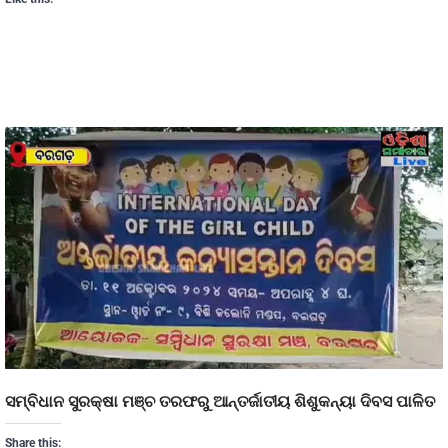
ସମ୍ବିଧାନ ସୁରକ୍ଷା ମଞ୍ଚ ତରଫରୁ ଆନ୍ତର୍ଜାତୀୟ ଶିଶୁକନ୍ୟା ଦିବସ ପାଳିତ
Share this: