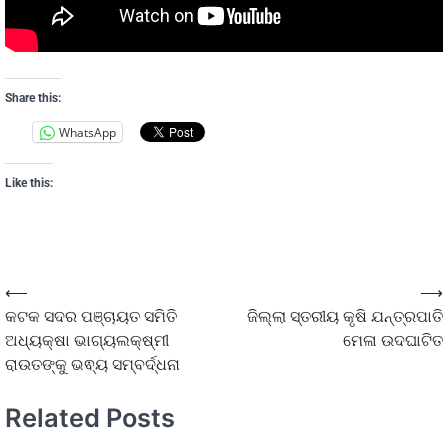
Share this:
WhatsApp
Like this:
⟵
⟶
କଟକ ସଦର ପଞ୍ଚାୟତ ସମିତି
ଜିଲ୍ଲା ସ୍ତରୀୟ କୃଷି ଯନ୍ତ୍ରପାତି
ଅଧ୍ୟକ୍ଷା ଭାଗ୍ୟଲକ୍ଷ୍ମୀ
ମେଳା ଉଦଘାଟିତ
ରାଉତଙ୍କୁ ଭଵ୍ୟ ସମ୍ବର୍ଦ୍ଧନା
Related Posts