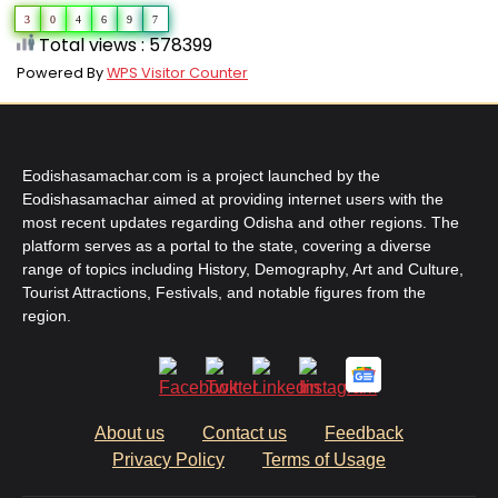
3
0
4
6
9
7
Total views : 578399
Powered By
WPS Visitor Counter
Eodishasamachar.com is a project launched by the
Eodishasamachar aimed at providing internet users with the
most recent updates regarding Odisha and other regions. The
platform serves as a portal to the state, covering a diverse
range of topics including History, Demography, Art and Culture,
Tourist Attractions, Festivals, and notable figures from the
region.
About us
Contact us
Feedback
Privacy Policy
Terms of Usage