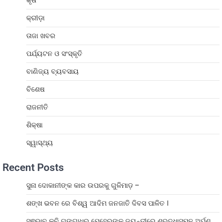
କ୍ରୀଡ଼ା
ତାଜା ଖବର
ପର୍ଯ୍ୟଟନ ଓ ସଂସ୍କୃତି
ବାଣିଜ୍ୟ ବ୍ୟବସାୟ
ବିଶେଷ
ରାଜନୀତି
ଶିକ୍ଷା
ସ୍ୱାସ୍ଥ୍ୟ
Recent Posts
ସୁନା ଦୋକାନୀଙ୍କ କାର ଉପରକୁ ଗୁଳିମାଡ଼ –
ଶଙ୍ଖ ଭବନ ରେ ବିଶ୍ୱ ଆଦିମ ଜନଜାତି ଦିବସ ପାଳିତ ।
ସ୍ଵଭାବ କବି ଗଙ୍ଗାଧର ମେହେରଙ୍କ ଜୟନ୍ତୀରେ ଶ୍ରଦ୍ଧାସୁମନ ଅର୍ପଣ