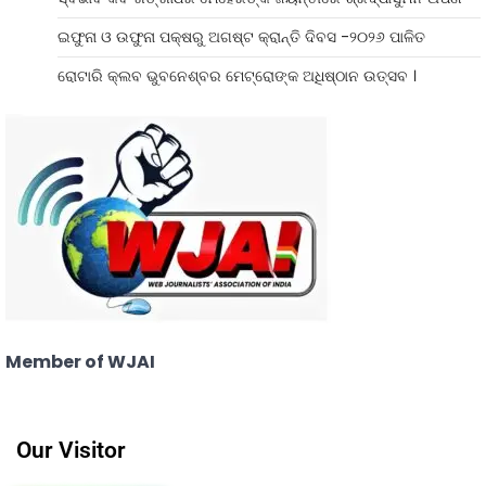
ଇଫୁନା ଓ ଉଫୁନା ପକ୍ଷରୁ ଅଗଷ୍ଟ କ୍ରାନ୍ତି ଦିବସ -୨୦୨୬ ପାଳିତ
ରୋଟାରି କ୍ଲବ ଭୁବନେଶ୍ବର ମେଟ୍ରୋଙ୍କ ଅଧିଷ୍ଠାନ ଉତ୍ସବ ।
Member of WJAI
Our Visitor