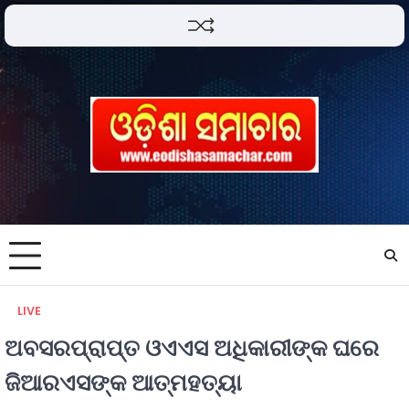
LIVE
ଅବସରପ୍ରାପ୍ତ ଓଏଏସ ଅଧିକାରୀଙ୍କ ଘରେ
ଜିଆରଏସଙ୍କ ଆତ୍ମହତ୍ୟା