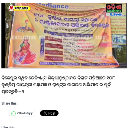
ବିଜେପୁର ସ୍ଥିତ ରେଡିଏନ୍ସ ଶିକ୍ଷାନୁଷ୍ଠାନର ବିରାଟ ପଡ଼ିଆରେ ୧୦୮
କୁଣ୍ତିୟ ଗାୟତ୍ରୀ ମହାଯଜ୍ଞ ଓ ରାଷ୍ଟ୍ର ଜାଗରଣ ଅଭିଯାନ ର ପୂର୍ବ
ପ୍ରସ୍ତୁତି – ୨
Share this:
WhatsApp
Like this: