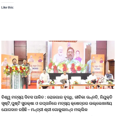
Like this:
ବିଶ୍ୱ ମତ୍ସ୍ୟ ଦିବସ ପାଳିତ : ରୋଜଗାର ବୃଦ୍ଧି, ଜୀବିକା ଉନ୍ନତି, ନିଯୁକ୍ତି
ସୃଷ୍ଟି,ପୁଷ୍ଟି ସୁରକ୍ଷା ଓ ରପ୍ତାନିରେ ମତ୍ସ୍ୟ କ୍ଷେତ୍ରର ଉଲ୍ଲେଖନୀୟ
ଯୋଗଦାନ ରହିଛି – ମନ୍ତ୍ରୀ ଶ୍ରୀ ଗୋକୁଳାନନ୍ଦ ମଲ୍ଲିକ