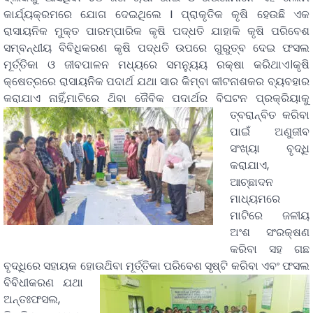
କାର୍ଯ୍ୟକ୍ରମରେ ଯୋଗ ଦେଇଥିଲେ I ପ୍ରାକୃତିକ କୃଷି ହେଉଛି ଏକ
ରାସାୟନିକ ମୁକ୍ତ ପାରମ୍ପାରିକ କୃଷି ପଦ୍ଧତି ଯାହାକି କୃଷି ପରିବେଶ
ସମ୍ବନ୍ଧୀୟ ବିବିଧିକରଣ କୃଷି ପଦ୍ଧତି ଉପରେ ଗୁରୁତ୍ବ ଦେଇ ଫସଲ
ମୂର୍ତ୍ତିକା ଓ ଜୀବପାଳନ ମଧ୍ୟରେ ସମନ୍ୟୁୟ ରକ୍ଷା କରିଥାଏ।କୃଷି
କ୍ଷେତ୍ରରେ ରାସାୟନିକ ପଦାର୍ଥ ଯଥା ସାର କିମ୍ବା କୀଟନାଶକର ବ୍ୟବହାର
କରାଯାଏ ନାହିଁ,ମାଟିରେ ଥ‌ିବା ଜୈବିକ ପଦାର୍ଥର ବିଘଟନ ପ୍ରକ୍ରିୟାକୁ
ତ୍ବରାନ୍ବିତ କରିବା
ପାଇଁ ଅଣୁଜୀବ
ସଂଖ୍ୟା ବୃଦ୍ଧି
କରାଯାଏ,
ଆଚ୍ଛାଦନ
ମାଧ୍ୟମରେ
ମାଟିରେ ଜଳୀୟ
ଅଂଶ ସଂରକ୍ଷଣ
କରିବା ସହ ଗଛ
ବୃଦ୍ଧିରେ ସହାୟକ ହୋଉଥ‌ିବା ମୂର୍ତ୍ତିକା ପରିବେଶ ସୃଷ୍ଟି କରିବା ଏବଂ ଫସଲ
ବିବିଧୀକରଣ ଯଥା
ଅନ୍ତଃଫସଲ,