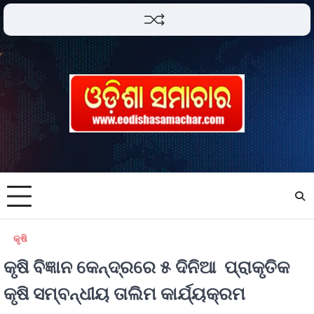
କୃଷି
କୃଷି ବିଜ୍ଞାନ କେନ୍ଦ୍ରରେ ୫ ଦିନିଆ ପ୍ରାକୃତିକ
କୃଷି ସମ୍ବନ୍ଧୀୟ ତାଲିମ କାର୍ଯ୍ୟକ୍ରମ