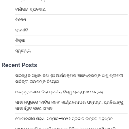
ବାଣିଜ୍ୟ ବ୍ୟବସାୟ
ବିଶେଷ
ରାଜନୀତି
ଶିକ୍ଷା
ସ୍ୱାସ୍ଥ୍ୟ
Recent Posts
ସାରସ୍ୱତ ସାଧିକା ତଥା ଡ଼ଃ ଆର୍ଯ୍ୟକୁମାର ଜ୍ଞାନେନ୍ଦ୍ରଙ୍କ ଶାଶୁ ଶ୍ରୀମତୀ
ସାବିତ୍ରୀ ରାଉତଙ୍କ ବିୟୋଗ
କେନ୍ଦ୍ରାପଡାରେ ଜିଲା ସ୍ତରୀୟ ବିଶ୍ୱ ସ୍ତନ୍ୟପାନ ସପ୍ତାହ
ସମ୍ବଲପୁରରେ ‘ମାଟିର ମହକ’ କାର୍ଯ୍ୟକ୍ରମରେ ପଦ୍ମଶ୍ରୀ ପ୍ରତିଭାଙ୍କୁ
ସମ୍ବର୍ଦ୍ଧିତ କଲେ ସାଂସଦ
ଗୋଦାବରୀଶ ଶିକ୍ଷା ସମ୍ମାନ-୨୦୨୬ ପ୍ରଦାନ ଉତ୍ସବ ଅନୁଷ୍ଠିତ