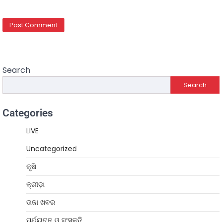
Search
Search
Categories
LIVE
Uncategorized
କୃଷି
କ୍ରୀଡ଼ା
ତାଜା ଖବର
ପର୍ଯ୍ୟଟନ ଓ ସଂସ୍କୃତି