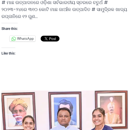
# ମାଛ ଉତ୍ପାଦନରେ ଓଡ଼ିଶା ସର୍ବଭାରତୀୟ ସ୍ତରରେ ଚତୁର୍ଥ #
୨୦୨୩-୨୪ରେ ୩୧୦ କୋଟି ମାଛ ଜାଆଁଳ ଉତ୍ପାଦିତ # ସାମୁଦି୍ରକ ଖାଦ୍ୟ
ରପ୍ତାନିରେ ୧୨ ଗୁଣ…
Share this:
WhatsApp
Like this: