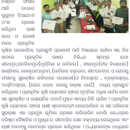
ମିଶ୍ରିତ ଫସଲ
ଆଦି ଉପରେ
ଗୁରୁତ୍ବ ଦିଆଯାଏ।
ଅଂଶ ଗ୍ରହଣ
କରିଥିବା ଚାଷୀ
ଭାଇ ଓ ଭଉଣୀ
ମାନେ ପ୍ରାକୃତିକ
କୃଷିର ଉପକାରିତା, ପ୍ରସ୍ତୁତି ପ୍ରଣାଳୀ ଆଦି ବିଷୟରେ ଜାଣିବା ସହ, ନିଜ
ହାତରେ ପ୍ରାକୃତିକ ଚାଷର ବିଭିନ୍ନ ସ୍ତମ୍ଭ ଯଥା
ଜୀବାମୃତ,ଘନଜିବାମୃତ(ମୂର୍ତ୍ତିକା ର ଉର୍ବରତା) , ବୀଜାମୃତ(ବୀଜ ବିଶୋଧନ)
ହାଣ୍ଡିଖତ, ଗୋକୃପାଅମୃତମ୍ (ଉର୍ବରତା ବଢ଼ାଇବା, କୀଟପତଙ୍ଗ ଓ ରୋଗରୁ
ଫସଳକୁ ସୁରକ୍ଷିତ କରିବାରେ ଉପକାରୀ)ଓ ନିମାସ୍ତ୍ର , ବ୍ରହ୍ମାସ୍ତ୍ର,
ଅଗ୍ନିଅସ୍ତ୍ର, (ରୋଗ ପୋକ ଦାଉରୁ ରକ୍ଷା ପାଇଁ) ମଧ୍ୟ ପ୍ରସ୍ତୁତ
କରିଥିଲେ । ପ୍ରାକୃତିକ କୃଷି ବ୍ୟବହାର ଦ୍ଵାରା ମୃତ୍ତିକା ଅଧିକ ଉର୍ବର ହେବା
ସହ ସୁରକ୍ଷିତ ଓ ରସାୟନିକ ପଦାର୍ଥ ମୁକ୍ତ ଖାଦ୍ୟ ମିଳି ପାରିବ । ପ୍ରାକୃତିକ
କୃଷି ବ୍ୟବହାର ଦ୍ଵାରା ଚାଷୀ ସ୍ବାବଲମ୍ବୀ ହୋଇପାରିବେ ତା ସହ ପରିବେଶ
ସୁରକ୍ଷା ଏକ ପ୍ରମୁଖ ଭୂମିକା ଗ୍ରହଣ କରିପାରିବ ବୋଲି କେନ୍ଦ୍ରର
ବରିଷ୍ଠ ବୈଜ୍ଞାନିକ ଓ ମୁଖ୍ୟ ଡ. ଜୀବନଜିତ ସେନ ବକ୍ତବ୍ୟ ଦେଇଥିଲେ ଏବଂ
ଚାଷୀ ମାନଙ୍କୁ ମାନପତ୍ର ପ୍ରଦାନ କରିଥିଲେ । ଅନ୍ୟମାନଙ୍କ ମଧ୍ୟରେ