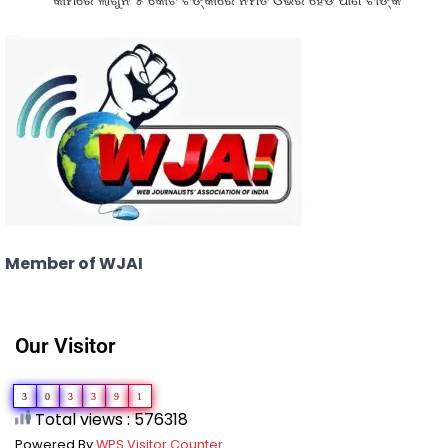
କାମରେ ଲାଗୁନି ୫ କୋଟି ଟଙ୍କାରେ ନିର୍ମିତ ଓଭର ହେଡ ପାଣି ଟାଙ୍କି
Member of WJAI
Our Visitor
3
0
3
3
9
1
Total views : 576318
Powered By
WPS Visitor Counter