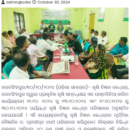
admin@odia
October 30, 2024
ଜଗତସିଂହପୁର,୩୦/୧୦/୨୦୨୪ (ଓଡ଼ିଶା ସମାଚାର)- କୃଷି ବିଜ୍ଞାନ କେନ୍ଦ୍ର,
ଜଗତସିଂହପୁର ଦ୍ୱାରା ପ୍ରାକୃତିକ କୃଷି ସମ୍ବନ୍ଧୀୟ ଏକ ପାଞ୍ଚଦିନିଆ ତାଲିମ
କାର୍ଯ୍ୟକ୍ରମ ୨୧.୧୦. ୨୦୨୪ ରୁ ୨୩.୧୦.୨୦୨୪ ଏବଂ ୨୯.୧୦.୨୦୨୪ ରୁ
୩୦.୧୦.୨୦୨୪ ପର୍ଯ୍ୟନ୍ତ କୃଷି ବିଜ୍ଞାନ କେନ୍ଦ୍ର ପରିସରରେ ଅନୁଷ୍ଠିତ
ହୋଇଯାଇଛି । ଏହି କାଯ୍ୟକ୍ରମଟିକୁ କୃଷି ବିଜ୍ଞାନ କେନ୍ଦ୍ରର ମୂର୍ତ୍ତିକା
ବୈଜ୍ଞାନିକ ଡ. ପ୍ରଦୀପ୍ତ ମାଝୀ ପରିଚାଳନା କରିଥିଲେ। ।ଜିଲ୍ଲାର ବିଭିନ୍ନ
ବ୍ଲକରୁ ଆସିଥିବା ୪୦ ଜଣ ଚାଷୀ ଭାଇ ଓ ଭଉଣୀମାନେ ଏହି ତାଲିମ