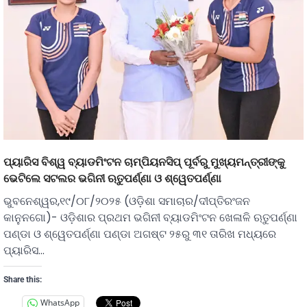
ପ୍ୟାରିସ ବିଶ୍ୱ ବ୍ୟାଡମିଂଟନ ଚାମ୍ପିୟନସିପ୍ ପୂର୍ବରୁ ମୁଖ୍ୟମନ୍ତ୍ରୀଙ୍କୁ
ଭେଟିଲେ ସଟଲର ଭଗିନୀ ଋତୁପର୍ଣ୍ଣା ଓ ଶ୍ୱେତପର୍ଣ୍ଣା
ଭୁବନେଶ୍ୱର,୧୯/୦୮/୨୦୨୫ (ଓଡ଼ିଶା ସମାଚାର/ଦୀପ୍ତିରଂଜନ
କାନୁନଗୋ)- ଓଡ଼ିଶାର ପ୍ରଥମ ଭଗିନୀ ବ୍ୟାଡମିଂଟନ ଖେଳାଳି ଋତୁପର୍ଣ୍ଣା
ପଣ୍ଡା ଓ ଶ୍ୱେତପର୍ଣ୍ଣା ପଣ୍ଡା ଅଗଷ୍ଟ ୨୫ରୁ ୩୧ ତାରିଖ ମଧ୍ୟରେ
ପ୍ୟାରିସ…
Share this:
WhatsApp