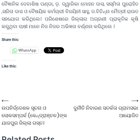
ବୈଜ୍ଞାନିକ ଦେବାଶିଷ ପଣ୍ଡା, ଡ଼. ଦ୍ୱାରିକା ମୋହନ ଦାସ, ସସ୍ମିତା ପୁରୋହିତ
,ସରିତା ଦାସ ଓ ବୈଷୟିକ କର୍ମଚାରୀ ବିଜୟିନୀ ସାହୁ, ଡ.ବିଚିନ୍ନା ମୈତ୍ରୀ ରାଉତ
ସହଯୋଗ କରିଥିଲେ। ପରିଶେଷରେ ଜିଲ୍ଲାର ଅଗ୍ରଣୀ ପ୍ରାକୃତିକ କୃଷି
କରୁଥିବା ଚାଷୀ ମାନେ ନିଜ ନିଜର ଅଭିଜ୍ଞତା ବର୍ଣ୍ଣନା କରିଥିଲେ ।
Share this:
WhatsApp
Like this:
⟵
⟶
ଉପନିର୍ଦ୍ଦେଶକ ସୂଚନା ଓ
ଦୁର୍ନୀତି ନିବାରଣ ସତର୍କତା ଗ୍ରାମସଭା
ଲୋକସମ୍ପର୍କ (କେନ୍ଦ୍ରାଞ୍ଚଳ)ଙ୍କ
ଆୟୋଜିତ
ଯାଜପୁର ଜିଲ୍ଲା ଗସ୍ତ।
Related Posts