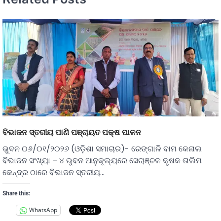
ବିଭାଜନ ସ୍ତରୀୟ ପାଣି ପଞ୍ଚାୟତ ପକ୍ଷ ପାଳନ
ଭୁବନ ୦୬/୦୧/୨୦୨୬ (ଓଡ଼ିଶା ସମାଚାର)- ରେଙ୍ଗାଳି ବାମ କେନାଲ
ବିଭାଜନ ସଂଖ୍ୟା – ୪ ଭୁବନ ଆନୁକୂଲ୍ୟରେ ସେଚାଞ୍ଚଳ କୃଷକ ତାଲିମ
କେନ୍ଦ୍ର ଠାରେ ବିଭାଜନ ସ୍ତରୀୟ…
Share this:
WhatsApp