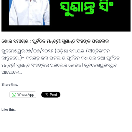
ଶୋକ ସମାଚାର : ପୂର୍ବତନ ମନ୍ତ୍ରୀ ସୁଶାନ୍ତ ସିଂହଙ୍କ ପରଲୋକ
ଭୁବନେଶ୍ୱର,୨୭/୦୭/୨୦୨୬ (ଓଡ଼ିଶା ସମାଚାର /ଦୀପ୍ତିରଂଜନ
କାନୁନଗୋ)- ବରଗଡ଼ ଜିଲା ଭଟଲି ର ପୂର୍ବତନ ବିଧାୟକ ତଥା ପୂର୍ବତନ
ମନ୍ତ୍ରୀ ସୁଶାନ୍ତ ସିଂହଙ୍କର ପରଲୋକ ହୋଇଛି। ଭୁବନେଶ୍ୱରସ୍ଥିତ
ଆପୋଲୋ…
Share this:
WhatsApp
Like this: