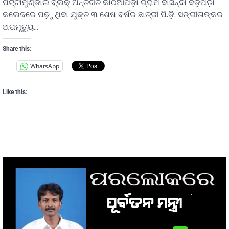
ପଟ୍ଟାମୁଣ୍ଡାଇ ବ୍ଲକ୍ ଅନ୍ତର୍ଗତ କାଠିଆପଡ଼ା ଗ୍ରାମ ବାସିନ୍ଦା ବଡ଼ପଡ଼ା
କଲେଜରେ ପଢ଼ୁଥିବା ଯୁକ୍ତ ୩ ଶେଷ ବର୍ଷର ଛାତ୍ରୀ ପି.ଡ଼ି. ସଙ୍ଗୀତାଙ୍କର
ଅପମୃତ୍ୟୁ…
Share this:
WhatsApp
Like this: