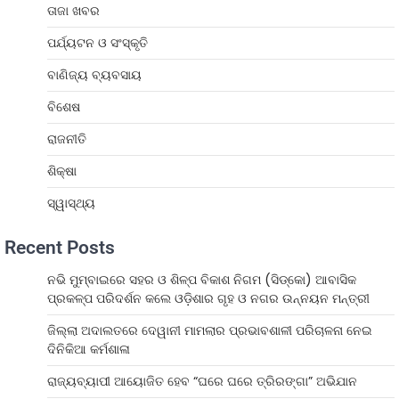
ତାଜା ଖବର
ପର୍ଯ୍ୟଟନ ଓ ସଂସ୍କୃତି
ବାଣିଜ୍ୟ ବ୍ୟବସାୟ
ବିଶେଷ
ରାଜନୀତି
ଶିକ୍ଷା
ସ୍ୱାସ୍ଥ୍ୟ
Recent Posts
ନଭି ମୁମ୍ବାଇରେ ସହର ଓ ଶିଳ୍ପ ବିକାଶ ନିଗମ (ସିଡ୍‌କୋ) ଆବାସିକ
ପ୍ରକଳ୍ପ ପରିଦର୍ଶନ କଲେ ଓଡ଼ିଶାର ଗୃହ ଓ ନଗର ଉନ୍ନୟନ ମନ୍ତ୍ରୀ
ଜିଲ୍ଲା ଅଦାଲତରେ ଦେୱାନୀ ମାମଲାର ପ୍ରଭାବଶାଳୀ ପରିଚାଳନା ନେଇ
ଦିନିକିଆ କର୍ମଶାଳା
ରାଜ୍ୟବ୍ୟାପୀ ଆୟୋଜିତ ହେବ “ଘରେ ଘରେ ତ୍ରିରଙ୍ଗା” ଅଭିଯାନ