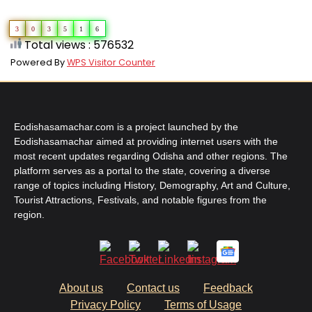
3
0
3
5
1
6
Total views : 576532
Powered By
WPS Visitor Counter
Eodishasamachar.com is a project launched by the
Eodishasamachar aimed at providing internet users with the
most recent updates regarding Odisha and other regions. The
platform serves as a portal to the state, covering a diverse
range of topics including History, Demography, Art and Culture,
Tourist Attractions, Festivals, and notable figures from the
region.
About us
Contact us
Feedback
Privacy Policy
Terms of Usage