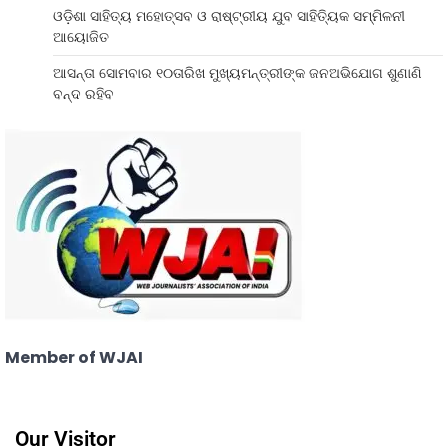
ଓଡ଼ିଶା ସାହିତ୍ୟ ମହୋତ୍ସବ ଓ ରାଷ୍ଟ୍ରୀୟ ଯୁବ ସାହିତ୍ୟିକ ସମ୍ମିଳନୀ
ଆୟୋଜିତ
ଆସନ୍ତା ସୋମବାର ୧୦ତାରିଖ ମୁଖ୍ୟମନ୍ତ୍ରୀଙ୍କ ଜନଅଭିଯୋଗ ଶୁଣାଣି
ବନ୍ଦ ରହିବ
Member of WJAI
Our Visitor