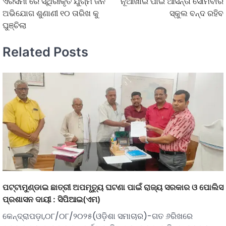
ଏରସମା ରେ ସ୍ଥିରୀକୃତ ଯୁଗ୍ମ ଜନ
ନୂଆଁଖାଇ ପାଇଁ ଆସନ୍ତା ସୋମବାର
ଅଭିଯୋଗ ଶୁଣାଣୀ ୧୦ ତାରିଖ କୁ
ସ୍କୁଲ ବନ୍ଦ ରହିବ
ଘୁଞ୍ଚିଲା
Related Posts
ପଟ୍ଟାମୁଣ୍ଡାଇ ଛାତ୍ରୀ ଅପମୃତୁ୍ୟ ଘଟଣା ପାଇଁ ରାଜ୍ୟ ସରକାର ଓ ପୋଲିସ
ପ୍ରଶାସନ ଦାୟୀ : ସିପିଆଇ(ଏମ)
କେନ୍ଦ୍ରାପଡ଼ା,୦୮/୦୮/୨୦୨୫(ଓଡ଼ିଶା ସମାଚାର)-ଗତ ୬ରିଖରେ