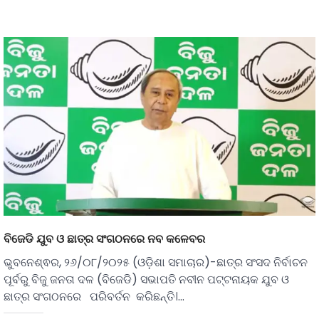
ବିଜେଡି ଯୁବ ଓ ଛାତ୍ର ସଂଗଠନରେ ନବ କଳେବର
ଭୁବନେଶ୍ଵର, ୨୬/୦୮/୨୦୨୫ (ଓଡ଼ିଶା ସମାଚାର)-ଛାତ୍ର ସଂସଦ ନିର୍ବାଚନ
ପୂର୍ବରୁ ବିଜୁ ଜନତା ଦଳ (ବିଜେଡି) ସଭାପତି ନବୀନ ପଟ୍ଟନାୟକ ଯୁବ ଓ
ଛାତ୍ର ସଂଗଠନରେ ପରିବର୍ତନ କରିଛନ୍ତି।…