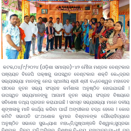
କଟକ,୦୪/୯/୨୦୨୪ (ଓଡ଼ିଶା ସମାଚାର)-୪୨ ମୌଜା ମଣ୍ଡଳ ବେଣ୍ଟକାର
ପଞ୍ଚାୟତ ବିଜେପି ପକ୍ଷରୁ ଉପସ୍ଥିତ ବେଣ୍ଟକାର ଶକ୍ତି କେନ୍ଦ୍ରର
ସଭ୍ୟସଭ୍ୟା ମାନଙ୍କୁ ନେଇ ସ୍ଥାନୀୟ ଶ୍ରୀ ଶ୍ରୀ ବନ୍ତେଶ୍ୱର ମହାଦେବ
ପୀଠରେ ନୂତନ ସଭ୍ୟ ସଂଗ୍ରହ କର୍ମଶାଳା ଅନୁଷ୍ଠିତ ହୋଇଯାଇଛି ।
ଉପସ୍ଥିତ ସଭ୍ୟମାନଙ୍କୁ ଆଗାମୀ ନୂତନ ସଭ୍ୟ ସଂଗ୍ରହ ବିଷୟରେ
ସବିଶେଷ ତଥ୍ୟ ପ୍ରଦାନ କରାଯାଇଛି । ସମସ୍ତ ସଭ୍ୟସଭ୍ୟା ମାନେ ଦଳୀୟ
ଶୃଙ୍ଖଳାକୁ ମାନି କାର୍ଯ୍ୟ କରିବା ପାଇଁ ଅଙ୍ଗୀକାର ବଦ୍ଧ ହେଲେ । କୋର
କମିଟି ସଭାପତି ଇଂ.ଅଶୋକ କୁମାର ବିଶ୍ବାଳଙ୍କ ପୌରୋହିତ୍ୟରେ
ଅନୁଷ୍ଠିତ ସଭାରେ ସୁଭନ୍ୟାଶ ମହାନ୍ତି,ପୁଷ୍ପାଞ୍ଜଳି ବିଶ୍ୱାଳ,ସୁପ୍ରଭା
ବିଶ୍ବାଳ, ବିନୟ ପତି,ଅମିତାଭ ବିଶ୍ଵାଳ,ଚିନ୍ମୟ ମହାପାତ୍ର,ଗାନ୍ଧୀ ଗୁରୁ