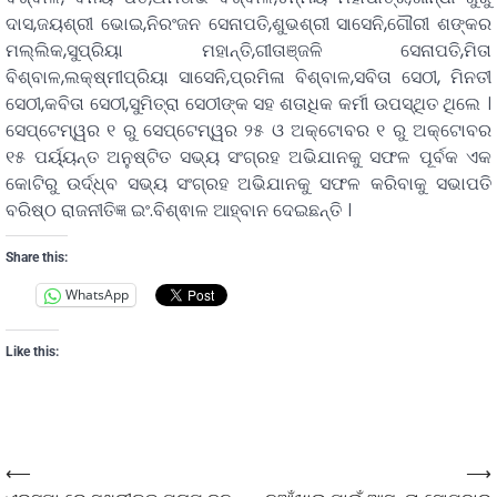
ଦାସ,ଜୟଶ୍ରୀ ଭୋଇ,ନିରଂଜନ ସେନାପତି,ଶୁଭଶ୍ରୀ ସାସେନି,ଗୌରୀ ଶଙ୍କର
ମଲ୍ଲିକ,ସୁପ୍ରିୟା ମହାନ୍ତି,ଗୀତାଞ୍ଜଳି ସେନାପତି,ମିତା
ବିଶ୍ବାଳ,ଲକ୍ଷ୍ମୀପ୍ରିୟା ସାସେନି,ପ୍ରମିଳା ବିଶ୍ବାଳ,ସବିତା ସେଠୀ, ମିନତୀ
ସେଠୀ,କବିତା ସେଠୀ,ସୁମିତ୍ରା ସେଠୀଙ୍କ ସହ ଶତାଧିକ କର୍ମୀ ଉପସ୍ଥିତ ଥିଲେ ।
ସେପ୍ଟେମ୍ୱର ୧ ରୁ ସେପ୍ଟେମ୍ୱର ୨୫ ଓ ଅକ୍ଟୋବର ୧ ରୁ ଅକ୍ଟୋବର
୧୫ ପର୍ୟ୍ୟନ୍ତ ଅନୁଷ୍ଟିତ ସଭ୍ୟ ସଂଗ୍ରହ ଅଭିଯାନକୁ ସଫଳ ପୂର୍ବକ ଏକ
କୋଟିରୁ ଉର୍ଦ୍ଧ୍ବ ସଭ୍ୟ ସଂଗ୍ରହ ଅଭିଯାନକୁ ସଫଳ କରିବାକୁ ସଭାପତି
ବରିଷ୍ଠ ରାଜନୀତିଜ୍ଞ ଇଂ.ବିଶ୍ଵାଳ ଆହ୍ବାନ ଦେଇଛନ୍ତି ।
Share this:
WhatsApp
Like this:
⟵
⟶