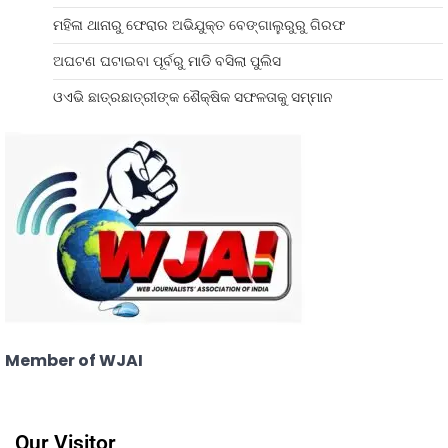
ମହିଳା ଥାନାରୁ ଫେରାର ଅଭିଯୁକ୍ତ ବେଙ୍ଗାଲୁରୁରୁ ଗିରଫ
ଅଘଟଣ ଘଟାଇବା ପୂର୍ବରୁ ମାଡି ବସିଲା ପୁଲିସ
ଓଏଭି ଛାତ୍ରଛାତ୍ରୀଙ୍କ ଶୈକ୍ଷିକ ସଫଳତାକୁ ସମ୍ମାନ
Member of WJAI
Our Visitor