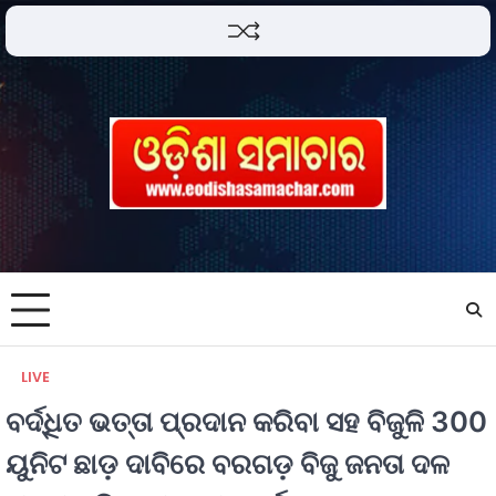
LIVE
ବର୍ଦ୍ଧିତ ଭତ୍ତା ପ୍ରଦାନ କରିବା ସହ ବିଜୁଳି 300
ୟୁନିଟ ଛାଡ଼ ଦାବିରେ ବରଗଡ଼ ବିଜୁ ଜନତା ଦଳ