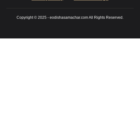
Copyright © 2025 - eodishasamachar.com All Rights Reserved.