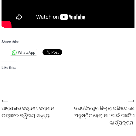
Share this:
WhatsApp
Like this:
⟵
⟶
ଆରାଧନାର ସସ୍ନେହା ସମ୍ମାନ
ଜଗତସିଂହପୁର ଜିଲ୍ଲା ପରିଷଦ ରେ
ଉତ୍ସବର ଦ୍ୱିତୀୟ ସନ୍ଧ୍ୟା
ଅନୁଷ୍ଠିତ ହେଲା ମା’ ପାଇଁ ଗଛଟିଏ
କାର୍ଯ୍ୟକ୍ରମ