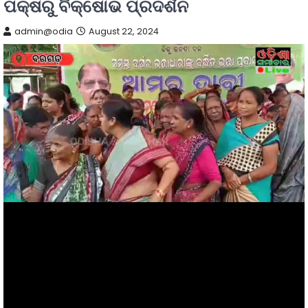
ପକ୍ଷରୁ ବିକ୍ଷୋଭ ପ୍ରଦର୍ଶନ
admin@odia
August 22, 2024