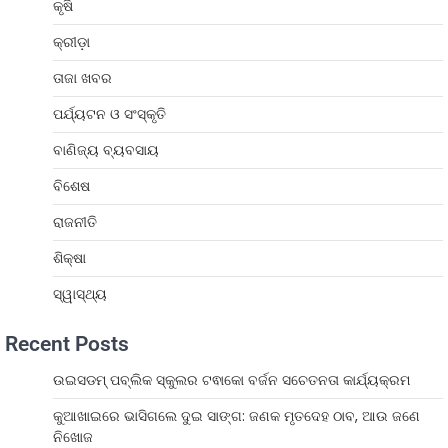
କୃଷି
କ୍ରୀଡ଼ା
ତାଜା ଖବର
ପର୍ଯ୍ୟଟନ ଓ ସଂସ୍କୃତି
ବାଣିଜ୍ୟ ବ୍ୟବସାୟ
ବିଶେଷ
ରାଜନୀତି
ଶିକ୍ଷା
ସ୍ୱାସ୍ଥ୍ୟ
Recent Posts
ଉଇସଡମ୍ ପବ୍ଲିକ ସ୍କୁଲର ଟଵାକୋ ବର୍ଜନ ସଚେତନତା କାର୍ଯ୍ୟକ୍ରମ
କୁଆଖାଇରେ ଭାସିଗଲେ ଦୁଇ ସାଙ୍ଗ: ଜଣକ ମୃତଦେହ ଠାବ, ଆଉ ଜଣେ
ନିଖୋଜ