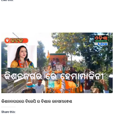
Like this:
କିଶନନଗରରେ ବିଜେପି ର ବିଶାଳ ଜନସମାଵେଶ
Share this: