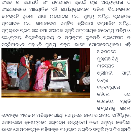
ସଂସଦ ର ସଭାପତି ଇଂ ପ୍ରଭାକର ସ୍ବାଇଁ ଙ୍କ ଅଧ୍ୟକ୍ଷତା ଓ
ସଂଯୋଜନାରେ ଆୟୋଜିତ ଏହି କାର୍ଯ୍ୟକ୍ରମରେ ଓଡିଶା ବିଧାନସଭାର
ବାଚସ୍ପତି ସୁରମା ପାଢୀ ଉଦଘାଟକ ତଥା ମୁଖ୍ୟ ଅତିଥି, ପ୍ରାକ୍ତନ
ପ୍ରଶାସକ ତଥା ସମାଜସେବୀ ସମ୍ବିତ ତ୍ରିପାଠୀ ସମ୍ମାନିତ ଅତିଥି,
ପ୍ରାକ୍ତନ ପ୍ରଶାସକ ତଥା ସଂଗଠକ ସ୍ମୃତି ପଟ୍ଟନାୟକ ବରେଣ୍ୟ ଅତିଥି ଓ
କେନ୍ଦ୍ରୀୟ ବିଶ୍ବବିଦ୍ୟାଳୟ ର ପ୍ରାକ୍ତନ କୁଳପତି ପ୍ରଫେସର ଡ
ସଚ୍ଚିଦାନନ୍ଦ ମହାନ୍ତି ମୁଖ୍ୟ ବକ୍ତା ଭାବେ ଯୋଗଦେଇଥିଲେ।
ଏହି
ଅବସରରେ
ମୁଖ୍ୟଅତିଥି
ବାଚସ୍ପତି
ଶ୍ରୀମତୀ ପାଢ଼ୀ
ତାଙ୍କ
ବକ୍ତବ୍ୟରେ
କହିଲେ ଯେ
ଭାରତୀୟ ମୁକ୍ତି
ସଂଗ୍ରାମକୁ ସରଳା
ଦେବୀଙ୍କ ଅବଦାନ ଅବିସ୍ମରଣୀୟ। ସେ ଥିଲେ ଜଣେ ବାଗମୟୀ ସାହିତ୍ୟିକ,
ସମାଜସେବା କ୍ଷେତ୍ରରେ ସଶ୍ରଦ୍ଧ ଉଚ୍ଚାରଣ। ଜଣେ ସମୃଦ୍ଧ ଲେଖିକା
ଭାବେ ସେ ପ୍ରତ୍ୟେକ ମହିଳାଙ୍କ ମଧ୍ୟରେ ଅଗ୍ନିର ସ୍ଫୃଲିଙ୍ଗ ଟିଏ ସୃଷ୍ଟି