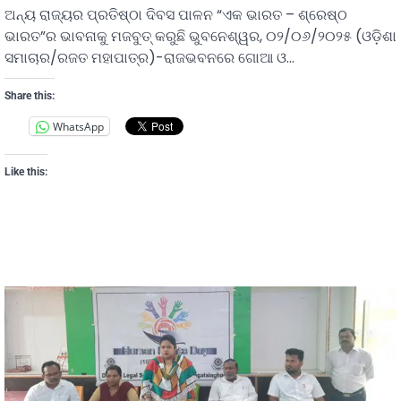
ଅନ୍ୟ ରାଜ୍ୟର ପ୍ରତିଷ୍ଠା ଦିବସ ପାଳନ “ଏକ ଭାରତ – ଶ୍ରେଷ୍ଠ
ଭାରତ”ର ଭାବନାକୁ ମଜବୁତ୍ କରୁଛି ଭୁବନେଶ୍ୱର, ୦୨/୦୬/୨୦୨୫ (ଓଡ଼ିଶା
ସମାଚାର/ରଜତ ମହାପାତ୍ର)-ରାଜଭବନରେ ଗୋଆ ଓ…
Share this:
WhatsApp
Like this: