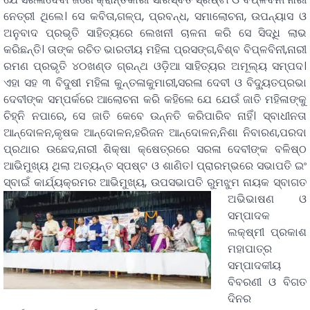
ନେତ୍ରୀ ଥିଲେ। ସେ କବିତା,ଗଳ୍ପ, ପ୍ରବନ୍ଧ, ସମାଲୋଚନା, ଉପନ୍ୟାସ ଓ
ଅନୁବାଦ ପ୍ରଭୃତି ସାହିତ୍ୟରେ ଲେଖନୀ ଚାଳନା କରି ସେ ସିଦ୍ଧି ଲାଭ
କରିଛନ୍ତି। ତାଙ୍କ ରଚିତ ଭାରତୀୟ ମହିଳା ପ୍ରସଙ୍ଗ,ବିଶ୍ବ ବିପ୍ଳବିନୀ,ନାରୀ
ରମଣ ପ୍ରଭୃତି ୪୦ଖଣ୍ଡ ଗ୍ରନ୍ଥ ଓଡ଼ିଆ ସାହିତ୍ୟର ଅମୂଲ୍ୟ ସମ୍ପଦ।
ଏହା ସହ ୩ ବିଦୁଷୀ ମହିଳା କୁନ୍ତଳାକୁମାରୀ,ସରଳା ଦେବୀ ଓ ବିଦ୍ୟୁତପ୍ରଭା
ଦେବୀଙ୍କ ସମ୍ପର୍କରେ ଆଲୋଚନା କରି କହିଲେ ଯେ ଯେଉଁ ଜାତି ମହିଳାଙ୍କୁ
ଚିହ୍ନି ନପାରେ, ସେ ଜାତି କେବେ ଉନ୍ନତି କରିପାରିବ ନାହିଁ। ସ୍ବାଧୀନତା
ଆନ୍ଦୋଳନ,କୃଷକ ଆନ୍ଦୋଳନ,ହରିଜନ ଆନ୍ଦୋଳନ,ନିଶା ନିବାରଣ,ପରଦା
ପ୍ରଥାର ଉଛେଦ,ନାରୀ ଶିକ୍ଷା କ୍ଷେତ୍ରରେ ସରଳା ଦେବୀଙ୍କ ବଳିଷ୍ଠ
ଆଭିମୁଖ୍ୟ ଥିଲା ଅତ୍ୟନ୍ତ ସ୍ପଷ୍ଟ ଓ ଶାଣିତ। ପ୍ରାରମ୍ଭରେ ସଭାପତି ଇଂ
ସ୍ବାଇଁ କାର୍ଯ୍ୟକ୍ରମର ଆଭିମୁଖ୍ୟ, ଉପସଭାପତି ରୁମଝୁମ ନାୟକ
ସ୍ବାଗତ
ଅଭିଭାଷଣ ଓ
ସମ୍ପାଦକ
ଲକ୍ଷ୍ମୀ ପ୍ରକାଶ
ମହାପାତ୍ର
ସମ୍ପାଦକୀୟ
ବିବରଣୀ ଓ ବିଗତ
ଦିନର