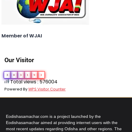
Member of WJAI
Our Visitor
3
0
3
1
9
3
Total views : 576004
Powered By
WPS Visitor Counter
Eodishasamachar.com is a project launched by the
Eodishasamachar aimed at providing internet users with the
most recent updates regarding Odisha and other regions. The