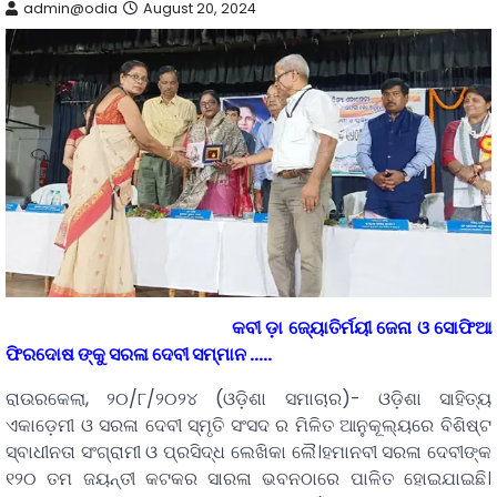
admin@odia
August 20, 2024
କବୀ ଡ଼ା ଜ୍ୟୋତିର୍ମୟୀ ଜେନା ଓ ସୋଫିଆ
ଫିରଦୋଷ ଙ୍କୁ ସରଳା ଦେବୀ ସମ୍ମାନ …..
ରାଉରକେଲା, ୨୦/୮/୨୦୨୪ (ଓଡ଼ିଶା ସମାଚାର)- ଓଡ଼ିଶା ସାହିତ୍ୟ
ଏକାଡ଼େମୀ ଓ ସରଳା ଦେବୀ ସ୍ମୃତି ସଂସଦ ର ମିଳିତ ଆନୁକୂଲ୍ୟରେ ବିଶିଷ୍ଟ
ସ୍ବାଧୀନତା ସଂଗ୍ରାମୀ ଓ ପ୍ରସିଦ୍ଧ ଲେଖିକା ଲୈ।ହମାନବୀ ସରଳା ଦେବୀଙ୍କ
୧୨୦ ତମ ଜୟନ୍ତୀ କଟକର ସାରଳା ଭବନଠାରେ ପାଳିତ ହୋଇଯାଇଛି।