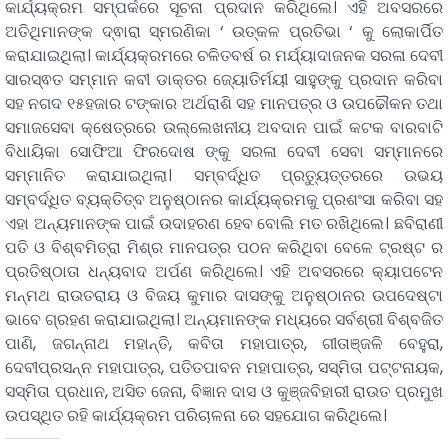
କାର୍ଯ୍ୟକ୍ରମ ସମ୍ପର୍କରେ ସୂଚନା ପ୍ରଦାନ କରିଥିଲେ। ଏହି ଅବସରରେ
ଅତିଥିମାନଙ୍କ ଦ୍ଵାରା ସ୍ମରଣିକା ‘ ଉତ୍କଳ ପ୍ରତିଭା ‘ କୁ ଲୋକାର୍ପିତ
କରାଯାଇଥିଲା। କାର୍ଯ୍ୟକ୍ରମରେ ଚଳିତବର୍ଷ ର ମର୍ଯ୍ୟାଦାଜନକ ସରଳା ଦେବୀ
ସାରସ୍ଵତ ସମ୍ମାନ କବୀ ଡାକ୍ତର ଜ୍ୟୋତିର୍ମୟୀ ସାହୁଙ୍କୁ ପ୍ରଦାନ କରିବା
ସହ ନଗଦ ୧୫ହଜାର ଟଙ୍କାର ଅର୍ଥରାଶି ସହ ମାନପତ୍ର ଓ ଉପଢୌକନ ତଥା
ସମାଜସେବା କ୍ଷେତ୍ରରେ ଉଲ୍ଲେଖନୀୟ ଅବଦାନ ପାଇଁ କଟକ ବାରବାଟି
ବିଧାୟିକା ସୋଫିଆ ଫିରଦୋଷ ଙ୍କୁ ସରଳା ଦେବୀ ସେବା ସମ୍ମାନରେ
ସମ୍ମାନିତ କରାଯାଇଥିଲା। ସମ୍ବର୍ଦ୍ଧିତ ପ୍ରତ୍ୟୁତ୍ତରରେ ଉଭୟ
ସମ୍ବର୍ଦ୍ଧିତ ବ୍ୟକ୍ତିତ୍ବ ଅନୁଷ୍ଠାନର କାର୍ଯ୍ୟକ୍ରମକୁ ପ୍ରଶଂସା କରିବା ସହ
ଏହା ଅନ୍ୟମାନଙ୍କ ପାଇଁ ଉଦାହରଣ ହେବ ବୋଲି ମତ ରଖିଥିଲେ। ଛବିରାଣୀ
ପତି ଓ ବିଶ୍ବମିତ୍ରା ମିଶ୍ର ମାନପତ୍ର ପଠନ କରିଥିବା ବେଳେ ଟ୍ରଷ୍ଟ ର
ପ୍ରତିଷ୍ଠାତା ଧନ୍ୟବାଦ ଅର୍ପଣ କରିଥିଲେ। ଏହି ଅବସରରେ କ୍ୟାପଟେନ
ମନ୍ମଥ ରାଉତରାୟ ଓ ବିଜୟ କୁମାର ଦାସଙ୍କୁ ଅନୁଷ୍ଠାନର ଉପଦେଷ୍ଟା
ଭାବେ ଗ୍ରହଣ କରାଯାଇଥିଲା। ଅନ୍ୟମାନଙ୍କ ମଧ୍ୟରେ ସର୍ବଶ୍ରୀ ବିଶ୍ବଜିତ
ପାଣି, ଜଗନ୍ନାଥ ମହାନ୍ତି, କବିତା ମହାପାତ୍ର, ଗୀତାଞ୍ଜଳି ବେହୁରା,
ଦେବୀପ୍ରସନ୍ନ ମହାପାତ୍ର, ପତିତପାବନ ମହାପାତ୍ର, ସସ୍ମିତା ପଟ୍ଟନାୟକ,
ସସ୍ମିତା ପ୍ରଧାନ, ଅସିତ ଜେନା, ବିଜ୍ଞାନ ଦାସ ଓ କୁଞ୍ଜବିହାରୀ ରାଉତ ପ୍ରମୁଖ
ଉପସ୍ଥିତ ରହି କାର୍ଯ୍ୟକ୍ରମ ପରିଚାଳନା ରେ ସହଯୋଗ କରିଥିଲେ।