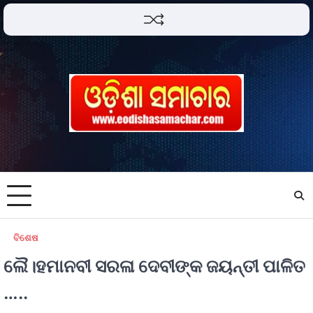
ବିଶେଷ
ଲୈ।ହମାନବୀ ସରଳା ଦେବୀଙ୍କ ଜୟନ୍ତୀ ପାଳିତ
…..