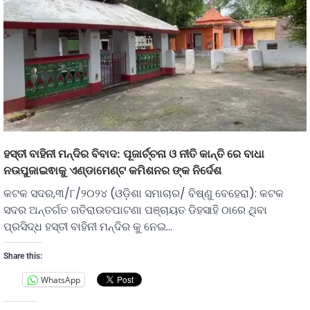
ହସ୍ତୀ ବାହିନୀ ମନ୍ଦିର ବିବାଦ: ପୂଜାର୍ଚ୍ଚନା ଓ ନୀତି କାନ୍ତି ରେ ବାଧା
ନଉପୁଜାଇଵାକୁ ଏଣ୍ଡାମେଣ୍ଟ କମିଶନର ଙ୍କ ନିର୍ଦେଶ
କଟକ ସଦର,୩/୮/୨୦୨୪ (ଓଡ଼ିଶା ସମାଚାର/ ବିଷ୍ଣୁ ବେହେରା): କଟକ
ସଦର ଅନ୍ତର୍ଗତ ଗତିରାଉତପାଟଣା ପଞ୍ଚାୟତ ଡିହସାହି ଠାରେ ଥିବା
ପ୍ରସିଦ୍ଧ ହସ୍ତୀ ବାହିନୀ ମନ୍ଦିର କୁ ନେଇ…
Share this:
WhatsApp