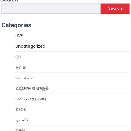
Search
Categories
LIVE
Uncategorized
କୃଷି
କ୍ରୀଡ଼ା
ତାଜା ଖବର
ପର୍ଯ୍ୟଟନ ଓ ସଂସ୍କୃତି
ବାଣିଜ୍ୟ ବ୍ୟବସାୟ
ବିଶେଷ
ରାଜନୀତି
ଶିକ୍ଷା