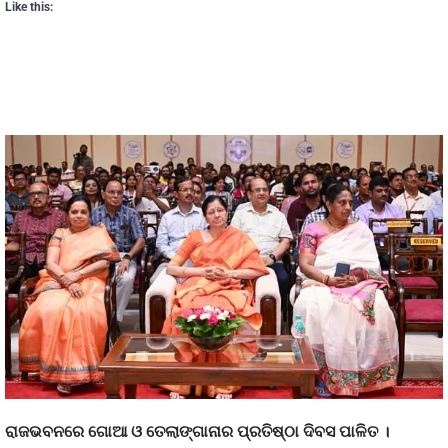
Like this:
ରାଜଭବନରେ ଗୋଆ ଓ ତେଲାଙ୍ଗାନାର ପ୍ରତିଷ୍ଠା ଦିବସ ପାଳିତ ।