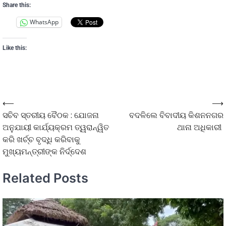
Share this:
WhatsApp
Like this:
⟵
⟶
ସଚିବ ସ୍ତରୀୟ ବୈଠକ : ଯୋଜନା
ବଦଳିଲେ ବିବାଦୀୟ କିଶନନଗର
ଅନୁଯାୟୀ କାର୍ଯ୍ୟକ୍ରମ ତ୍ୱରାନ୍ୱିତ
ଥାନା ଅଧିକାରୀ
କରି ଖର୍ଚ୍ଚ ବୃଦ୍ଧି କରିବାକୁ
ମୁଖ୍ୟମନ୍ତ୍ରୀଙ୍କ ନିର୍ଦ୍ଦେଶ
Related Posts