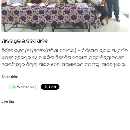
ମାନବାଧିକାର ଦିବସ ପାଳିତ
ତିର୍ତ୍ତୋଲ,୧୦/୧୨/୨୦୨୪(ଓଡ଼ିଶା ସମାଚାର) – ତିର୍ତ୍ତୋଲ ବ୍ଲକ ଅନ୍ତର୍ଗତ
ଶଙ୍ଖେସ୍ଵରପୁର ସ୍ଥିତ ଭଗିନୀ ନିବେଦିତା ସରକାରୀ ଉଚ୍ଚ ବିଦ୍ୟାଳୟରେ
ଜଗତସିଂହପୁର ଜିଲ୍ଲା ଆଇନ ସେବା ପ୍ରାଧୀକରଣ ତରଫରୁ ମାନବାଧିକାର…
Share this:
WhatsApp
Like this: