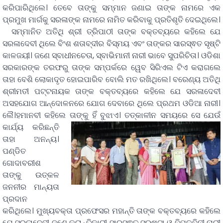
କରିପାରିଥିଲେ। ତେବେ ତାଙ୍କୁ ସମ୍ମାନ ଜଣାଇ ତାଙ୍କ ନାମରେ ଏକ
ପ୍ରମୁଖ ମାର୍ଗକୁ ସରଳାଙ୍କ ନାମରେ ନାମିତ କରିବାକୁ ପ୍ରତିଶୃତି ଦେଇଥିଲେ।
ସମ୍ମାନିତ ଅତିଥି ଶ୍ରୀ ତ୍ରିପାଠୀ ତାଙ୍କ ବକ୍ତବ୍ୟରେ କହିଲେ ଯେ
ସରଳାଦେବୀ ଥିଲେ ବିଂଶ ଶତାବ୍ଦୀର ବିସ୍ମୟ ଏବଂ ତାଙ୍କର ସାରସ୍ଵତ ସୃଷ୍ଟି
କାଳଜୟୀ। ଜଣେ ସ୍ବାଧୀନଚେତା, ସ୍ବାଭିମାନୀ ନାରୀ ଭାବେ ସୁପରିଚିତା। ଓଡିଶା
ସରକାରଙ୍କ ତରଫରୁ ତାଙ୍କ ସମ୍ପର୍କରେ ୱେବ ସିରିଏଲ ଟିଏ କରାଗଲେ
ତାହା ବେଶି ଲୋକାଦୃତ ହୋଇପାରିବ ବୋଲି ମତ ରଖିଥିଲେ। ବରେଣ୍ୟ ଅତିଥି
ଶ୍ରୀମତୀ ପଟ୍ଟନାୟକ ତାଙ୍କ ବକ୍ତବ୍ୟରେ କହିଲେ ଯେ ସରଳାଦେବୀ
ଅସହଯୋଗ ଆନ୍ଦୋଳନରେ ଯୋଗ ଦେବାରେ ଥିଲେ ପ୍ରଥମ ଓଡିଆ ନାରୀ।
ଲୈ।ହମାନବୀ କହିଲେ ତାଙ୍କୁ ହିଁ ବୁଝାଏ। ତତ୍କାଳୀନ ସମୟରେ ସେ ଯେଉଁ
କାର୍ଯ୍ୟ
କରିଛନ୍ତି
ତାହା ଅନନ୍ୟ।
ପଣ୍ଡିତ
ଗୋଦାବରୀଶ
ତାଙ୍କୁ ଉତ୍କଳ
ଜନନୀର ମାନ୍ୟତା
ପ୍ରଦାନ
କରିଥିଲେ। ମୁଖ୍ୟବକ୍ତା ପ୍ରଫେସର ମହାନ୍ତି ତାଙ୍କ ବକ୍ତବ୍ୟରେ କହିଲେ
ଯେ ସରଳାଦେବୀ ଜଣେ କ୍ରାନ୍ତିକାରୀ ସାରସ୍ଵତ ସ୍ରଷ୍ଟା ଓ ବିପ୍ଳବିନୀ ନାରୀ