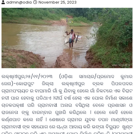
admin@odia
November 25, 2023
ଲକ୍ଷ୍ମୀପୁର,୨୫/୧୧/୨୦୨୩ (ଓଡ଼ିଶା ସମାଚାର/ପ୍ରମୋଦ କୁମାର
ଜେନା)-କୋରାପୁଟ ଜିଲ୍ଲା ଲକ୍ଷ୍ମୀପୁର ବ୍ଲକ ପିପଳପଦର
ଗ୍ରାମପଂଚାୟତ ର ବାଘମାରି ଗାଁ କୁ ଯିବାକୁ ହେଲେ ଗାଁ ନିକଟରେ ଏକ ବିରାଟ
ନଦୀ ପାର ହେବାକୁ ପଡିଥାଏ ।ଦୀର୍ଘ ବର୍ଷ ହେଲା ଏକ ପୋଲ ନିର୍ମାଣ ସକାଶେ
ଚାତକପକ୍ଷୀ ପରି ଗ୍ରାମବାସୀ ଅନାଇ ବସିଥିଲା ବେଳେ ପ୍ରଶାସନ ଓ
ରାଜନେତା ଙ୍କୁ ବାରମ୍ବାର ଗୁହାରି କରିଥିଲେ । ହେଲେ କେହି ହେଲେ
କର୍ଣ୍ଣପାତ କଲେ ନାହିଁ । ଶେଷରେ ଗ୍ରାମର ଯୁବକ ତପନ ମାଣ୍ଡୀଙ୍ଗା
ଗ୍ରାମବାସୀ ଙ୍କ ସହଯୋଗ ରେ ଚାନ୍ଦା ଆଦାୟ କରି ଭଙ୍ଗା ବିଦ୍ୟୁତ ଖୁଣ୍ଟ
ଗୁଡିକ ସଂଗ୍ରହ କରି ଏକ ଅସ୍ଥାୟୀ ପୋଲ ନିର୍ମାଣ କରିଛନ୍ତି ।ଗ୍ରାମବାସୀ