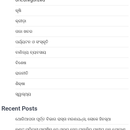
Uncategorized
କୃଷି
କ୍ରୀଡ଼ା
ତାଜା ଖବର
ପର୍ଯ୍ୟଟନ ଓ ସଂସ୍କୃତି
ବାଣିଜ୍ୟ ବ୍ୟବସାୟ
ବିଶେଷ
ରାଜନୀତି
ଶିକ୍ଷା
ସ୍ୱାସ୍ଥ୍ୟ
Recent Posts
ଥୋରିଆପଡା ପୂର୍ତ୍ତ ବିଭାଗ ରାସ୍ତା ମରଣଯନ୍ତା, ଲୋକେ ହିନସ୍ଥା
କଣ୍ଟ ପୁରିଗଲା,ପାରାଵିଲ୍ ରେ ଓଭର ହେଡ୍ ଟାଙ୍କିରୁ ପାନୀୟ ଜଳ ଯୋଗାଣ