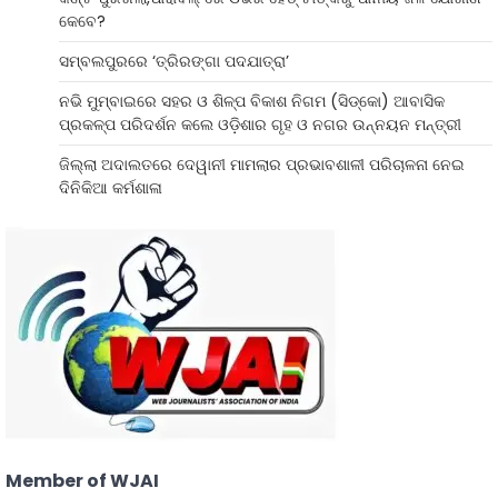
କେବେ?
ସମ୍ବଲପୁରରେ ‘ତ୍ରିରଙ୍ଗା ପଦଯାତ୍ରା’
ନଭି ମୁମ୍ବାଇରେ ସହର ଓ ଶିଳ୍ପ ବିକାଶ ନିଗମ (ସିଡ୍‌କୋ) ଆବାସିକ
ପ୍ରକଳ୍ପ ପରିଦର୍ଶନ କଲେ ଓଡ଼ିଶାର ଗୃହ ଓ ନଗର ଉନ୍ନୟନ ମନ୍ତ୍ରୀ
ଜିଲ୍ଲା ଅଦାଲତରେ ଦେୱାନୀ ମାମଲାର ପ୍ରଭାବଶାଳୀ ପରିଚାଳନା ନେଇ
ଦିନିକିଆ କର୍ମଶାଳା
Member of WJAI