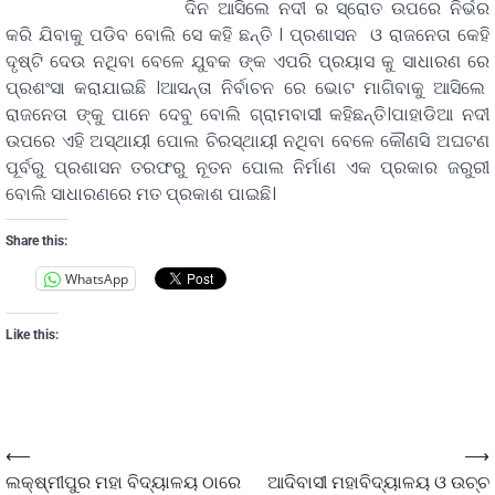
ଦିନ ଆସିଲେ ନଦୀ ର ସ୍ରୋତ ଉପରେ ନିର୍ଭର
କରି ଯିବାକୁ ପଡିବ ବୋଲି ସେ କହି ଛନ୍ତି । ପ୍ରଶାସନ ଓ ରାଜନେତା କେହି
ଦୃଷ୍ଟି ଦେଉ ନଥିବା ବେଳେ ଯୁବକ ଙ୍କ ଏପରି ପ୍ରୟାସ କୁ ସାଧାରଣ ରେ
ପ୍ରଶଂସା କରାଯାଇଛି ।ଆସନ୍ତା ନିର୍ବାଚନ ରେ ଭୋଟ ମାଗିବାକୁ ଆସିଲେ
ରାଜନେତା ଙ୍କୁ ପାନେ ଦେବୁ ବୋଲି ଗ୍ରାମବାସୀ କହିଛନ୍ତି।ପାହାଡିଆ ନଦୀ
ଉପରେ ଏହି ଅସ୍ଥାୟୀ ପୋଲ ଚିରସ୍ଥାୟୀ ନଥିବା ବେଳେ କୌଣସି ଅଘଟଣ
ପୂର୍ବରୁ ପ୍ରଶାସନ ତରଫରୁ ନୂତନ ପୋଲ ନିର୍ମାଣ ଏକ ପ୍ରକାର ଜରୁରୀ
ବୋଲି ସାଧାରଣରେ ମତ ପ୍ରକାଶ ପାଇଛି।
Share this:
WhatsApp
Like this:
⟵
⟶
ଲକ୍ଷ୍ମୀପୁର ମହା ବିଦ୍ୟାଳୟ ଠାରେ
ଆଦିବାସୀ ମହାବିଦ୍ୟାଳୟ ଓ ଉଚ୍ଚ