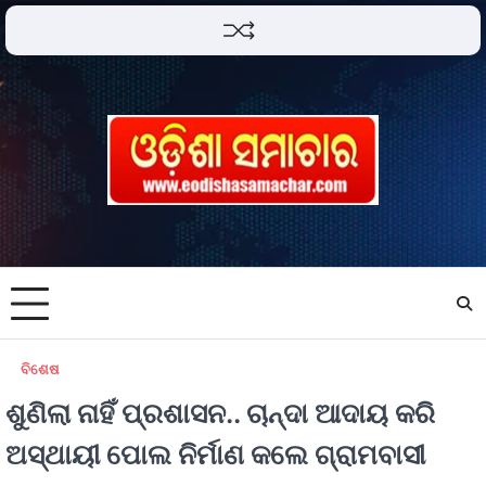
ବିଶେଷ
ଶୁଣିଲା ନାହିଁ ପ୍ରଶାସନ.. ଚାନ୍ଦା ଆଦାୟ କରି
ଅସ୍ଥାୟୀ ପୋଲ ନିର୍ମାଣ କଲେ ଗ୍ରାମବାସୀ