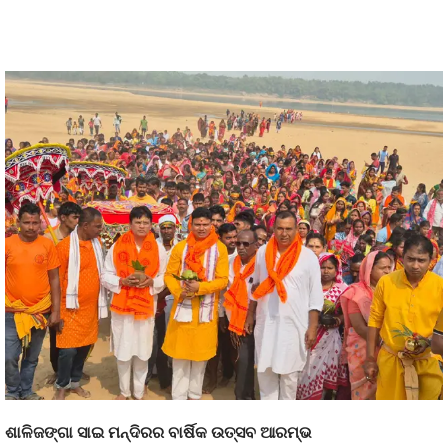
ଶାଳିଜଙ୍ଗା ସାଇ ମନ୍ଦିରର ବାର୍ଷିକ ଉତ୍ସବ ଆରମ୍ଭ