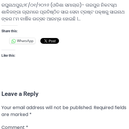
ରଘୁନାଥପୁର,୨୮/୦୧/୨୦୨୬ (ଓଡିଶା ସମାଚାର)- ତାରପୁର ନିକଟସ୍ଥ
ଶାଳିଜଙ୍ଗା ଗ୍ରାମରେ ପ୍ରତିଷ୍ଠିତ ସାଇ ସେବା ଟ୍ରଷ୍ଟ ପକ୍ଷରୁ ସାଇନାଥ
ଙ୍କର ୮ମ ବାର୍ଷିକ ଉତ୍ସବ ଆରମ୍ଭ ହୋଇଛି ।…
Share this:
WhatsApp
Like this:
Leave a Reply
Your email address will not be published.
Required fields
are marked
*
Comment
*