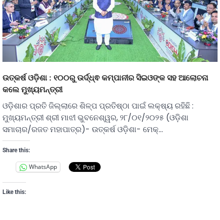
ଉତ୍କର୍ଷ ଓଡ଼ିଶା : ୧୦୦ରୁ ଉର୍ଦ୍ଧ୍ଵ କମ୍ପାନୀର ସିଇଓଙ୍କ ସହ ଆଲୋଚନା
କଲେ ମୁଖ୍ୟମନ୍ତ୍ରୀ
ଓଡ଼ିଶାର ପ୍ରତି ଜିଲ୍ଲାରେ ଶିଳ୍ପ ପ୍ରତିଷ୍ଠା ପାଇଁ ଲକ୍ଷ୍ୟ ରହିଛି :
ମୁଖ୍ୟମନ୍ତ୍ରୀ ଶ୍ରୀ ମାଝୀ ଭୁବନେଶ୍ୱର, ୨୮/୦୧/୨୦୨୫ (ଓଡ଼ିଶା
ସମାଚାର/ରଜତ ମହାପାତ୍ର)- ଉତ୍କର୍ଷ ଓଡ଼ିଶା- ମେକ୍…
Share this:
WhatsApp
Like this: