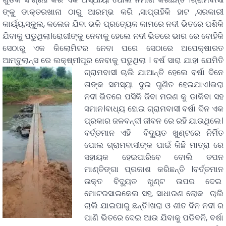
ଙ୍କୁ ଡାକ୍ତରଖାନା ଠାରୁ ଆରମ୍ଭ କରି ,ସାପ୍ତାହିକି ହାଟ ,ସରକାରୀ
କାର୍ୟ୍ୟ,ସ୍କୁଲ, କଲେଜ ଯିବା ଭଳି ପ୍ରତ୍ୟେକ କାମରେ ନଦୀ ଭିତରେ ପଶିକି
ଯିବାକୁ ପଡୁଥିଲା।ରୋଗୀଙ୍କୁ ନେବାକୁ ହେଲେ ନଦୀ ଭିତରେ ଭାର ରେ ବୋହିକି
ସେଠାରୁ ଏକ କିଲୋମିଟର ନେବା ପରେ ସେଠାରେ ଅପେକ୍ଷାରତ
ଆମ୍ବୁଲାନ୍ସ ରେ ଲକ୍ଷ୍ମୀପୂର ନେବାକୁ ପଡୁଥିଲା ।
ବର୍ଷ ସାରା ଯାହା ଯେମିତି
ଗ୍ରାମବାସୀ ଚାଲି ଯାଆନ୍ତି ହେଲେ ବର୍ଷା ଦିନେ
ତାଙ୍କ ସମସ୍ୟା ଦୁଇ ଗୁଣିତ ହେଇଯାଏ।ଭରା
ନଦୀ ଭିତରେ ପସିକି ଜିବା ମରଣ କୁ ଡାକିବା ସହ
ସମାନ।ବାଧ୍ୟ ହୋଇ ଗ୍ରାମବାସୀ ବର୍ଷା ଦିନ ଏକ
ପ୍ରକାର ଜଳବନ୍ଦୀ ଜୀବନ ରେ ରହି ଯାଉଥିଲେ।
ବର୍ତ୍ତମାନ ଏହି ବିଦ୍ୟୁତ ଖୁଣ୍ଟରେ ନିର୍ମିତ
ପୋଲ ଗ୍ରାମବାସୀଙ୍କ ପାଇଁ କିଛି ମାତ୍ରା ରେ
ସହାୟକ ହେଇପାରିବେ ବୋଲି ତପନ
ମାଣ୍ତିଙ୍ଗା ପ୍ରକାଶ କରିଛନ୍ତି ।ବର୍ତ୍ତମାନ
ଉକ୍ତ ବିଦ୍ୟୁତ ଖୁଣ୍ଟ ଉପର ଦେଇ
ମୋଟରସାଇକେଲ ସହ, ସାଧାରଣ ଲୋକ ଚାଲି
ଚାଲି ଯାଇପାରୁ ଛନ୍ତି।ଖରା ଓ ଶୀତ ଦିନ ନଦୀ ର
ପାଣି ଭିତରେ ଦେଇ ଆଉ ଯିବାକୁ ପଡିବନି, ବର୍ଷା