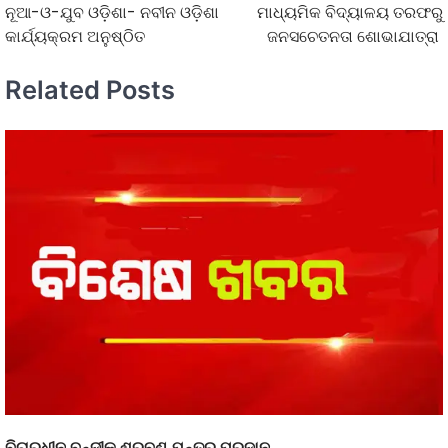
ନୂଆ-ଓ-ଯୁବ ଓଡ଼ିଶା- ନବୀନ ଓଡ଼ିଶା
ମାଧ୍ୟମିକ ବିଦ୍ୟାଳୟ ତରଫରୁ
କାର୍ଯ୍ୟକ୍ରମ ଅନୁଷ୍ଠିତ
ଜନସଚେତନତା ଶୋଭାଯାତ୍ରା
Related Posts
ବିଚାରଧୀନ ବନ୍ଦୀକୁ ଶ୍ରବଣ ଯନ୍ତ୍ର ପ୍ରଦାନ