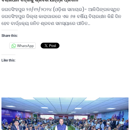
ଜଗତସିଂହପୁର ୨୬/୧୨/୨୦୨୪ (ଓଡ଼ିଶା ସମାଚାର)- ଆଳିପିଙ୍ଗଳସ୍ଥିତ
ଜଗତସିଂହପୁର ଜିଲ୍ଲା କାରାଗାରରେ ଏକ ୬୫ ବର୍ଷିୟ ବିଚାରଧୀନ କିଛି ଦିନ
ହେବ ବାର୍ଦ୍ଧକ୍ୟ ଜନିତ ଶ୍ରବଣ ସମସ୍ୟାରେ ପୀଡିତ…
Share this:
WhatsApp
Like this: