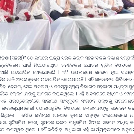
ଓଡ଼ିଶା(ସହରୀ)” ଯୋଜନାରେ ରାଜ୍ୟ ସରକାରଙ୍କ ସହରାଂଚଳର ବିକାଶ ସମ୍ପର୍
ର ଉନ୍ନତିକରଣ ପାଇଁ ନିଆଯାଇଥିବା ଜନହିତକର ଯୋଜନା ଗୁଡିକ ବିଷୟରେ
ିର ଆଜି ଉଦଯାପିତ ହୋଇଯାଇଛି । ଏହି ଉପଲକ୍ଷେ ସହରର ନୂଆ ବସଷ୍ଟ
ଶିବିର ଆଜି ଅପରାହ୍ନରେ ଉଦଯାପିତ ହୋଇଯାଇଛି । ଏହି ସଚେତନତା ଶିବିରର
ବିବା ବେଗମ୍, ସେକ ଅସଲମ୍ ଓ ଜନସ୍ୱାସ୍ଥ୍ୟ ବିଭାଗର ସହକାରୀ ଯନ୍ତ୍ରୀ ସୁଶ
୍କରେ ଲୋକମାନଙ୍କୁ ଅବଗତ କରାଇଥିଲେ । ଏହି ଅବସରରେ ୧୭,୧୮ ଓ ୧୯ନମ
। ଏହି ପରିପ୍ରେକ୍ଷୀରେ ସାଇନାଥ ସାଂସ୍କୃତିକ ସଂଗଠନ ପକ୍ଷରୁ ପରିବେଶି
୍ନ ଜନକଲ୍ୟାଣକାରୀ ଯୋଜନାଗୁଡିକ ବିଷୟରେ ଲୋକମାନଙ୍କୁ ସଚେତନ କରା
ିଥିଲେ । ପୌର କର୍ମଚାରୀ ଅଶୋକ କୁମାର ସାହୁଙ୍କ ସଂଯୋଜନାରେ ଅନୁ
ାସ, ସୁଚିସ୍ମିତା ଜେନା, ସୁପରଭାଇଜର ମଧୁସ୍ମିତା ସିଂଙ୍କ ସମେତ ଅନ୍ୟ କର
 ଉପସ୍ଥିତ ଥିଲେ । ପୌରନିର୍ବାହୀ ଅଧିକାରୀ ଏହି କାର୍ଯ୍ୟକ୍ରମରେ ଅନୁପସ