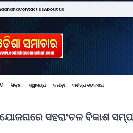
madhana
Contact us
About us
ତି
ଶିକ୍ଷା
ସ୍ୱାସ୍ଥ୍ୟ
କ୍ରୀଡ଼ା
ବାଣିଜ୍ୟ ବ୍ୟବସାୟ
 ଯୋଜନାରେ ସହରାଂଚଳ ବିକାଶ ସମ୍ପ