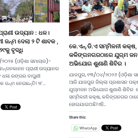
୍ରାଣୀ ଉଦ୍ୟାନ : ଧଳ।
ୀ ଜନ୍ମ ଦେଲା ୨ ଟି ଶାବକ ,
କେ.ଏନ୍.ଡି.ଏ ସମ୍ମିଳନୀ କକ୍ଷ,
୯କୁ ବୃଦ୍ଧି
କଳିଙ୍ଗନଗରଠାରେ ଯୁଗ୍ମ ଜନ
୨୦୨୫ (ଓଡ଼ିଶା ସମାଚାର)-
ଅଭିଯୋଗ ଶୁଣାଣି ଶିବିର ।
 ନନ୍ଦନକାନନ ପ୍ରାଣୀ ଉଦ୍ୟାନର
ଯାଜପୁର, ୧୩/୦୪/୨୦୨୬ (ଓଡ଼ିଶା ସ
େ ଧଳା ରଙ୍ଗର ବାଘୁଣୀ
ଆଜି ଯାଜପୁର ଜିଲ୍ଲା ପ୍ରଶାସନ ପକ୍
କ ଜନ୍ମ ନେଇଛନ୍ତି। ୨୮…
ଯୁଗ୍ମଜନ ଅଭିଯୋଗ ଶୁଣାଣି ଶିବିର କେ
ସମ୍ମିଳନୀ କକ୍ଷ, କଳିଙ୍ଗନଗର ଠାର
ହୋଇଯାଇଅଛି।ଏହି…
Share this:
WhatsApp