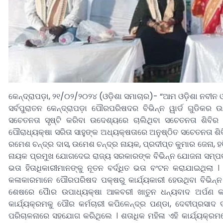
କେନ୍ଦ୍ରାପଡ଼ା, ୨୧/୦୨/୨୦୨୪ (ଓଡ଼ିଶା ସମାଚାର)- “ଆମ ଓଡ଼ିଶା ନବୀନ 
ସର୍ବପୁରାତନ କେନ୍ଦ୍ରାପଡ଼ା ପୌରପରିଷଦର ବିଭିନ୍ନ ୱାର୍ଡ ଗୁଡିକ
ସଚେତନତା ସୃଷ୍ଟି କରିବା ଉଦେଶ୍ୟରେ ଚାଲିଥିବା ସଚେତନତା ଶିବ
ପୌରାଧ୍ୟକ୍ଷା ସରିତା ସାହୁଙ୍କ ଅଧ୍ୟକ୍ଷତାରେ ଅନୁଷ୍ଠିତ ସଚେତନତା 
ରମେଶ ଚନ୍ଦ୍ର ଦାସ, ଉମେଶ ଚନ୍ଦ୍ର ନାୟକ, ପ୍ରଦୀପ୍ତ କୁମାର ଜେନା, ହ
ନାୟକ ପ୍ରମୁଖ ଯୋଗଦେଇ ରାଜ୍ୟ ସରକାରଙ୍କ ବିଭିନ୍ନ ଯୋଜନା ସମ୍ପର
ଭତା ହିତାଧିକାରୀମାନଙ୍କୁ ନୂତନ ବର୍ଦ୍ଧିତ ଭତା ବଂଟନ କରାଯାଇଥିଲା 
କଳାକାରମାନେ ପୌରପରିଷଦ ପକ୍ଷରୁ କାର୍ଯ୍ୟକାରୀ ହେଉଥିବା ବିଭିନ
ଶେଷରେ ପୈାର ଉପାଧ୍ୟକ୍ଷା ଆକବରୀ ଖାତୁନ ଧନ୍ୟବାଦ ଅର୍ପଣ କର
କାର୍ଯ୍ୟକ୍ରମକୁ ପୌର କର୍ମଚାରୀ କପିଳେନ୍ଦ୍ର ପଣ୍ଡା, ଦେବୀପ୍ରସାଦ ଦ
ପରିଚାଳନାରେ ସହଯୋଗ କରିଥିଲେ । ଶତାଧିକ ମହିଳା ଏହି କାର୍ଯ୍ୟକ୍ରମରେ