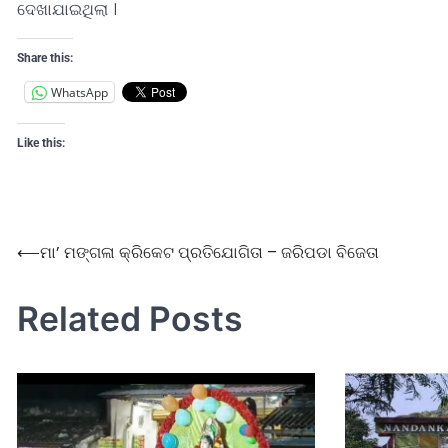
ଦେଖାଯାଇଥିଲା ।
Share this:
WhatsApp
Like this:
⟵
ମା’ ମଙ୍ଗଳା କ୍ରିକେଟ ପ୍ରତିଯୋଗିତା – ଜରିପଡା ବିଜେତା
Related Posts