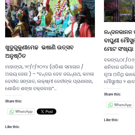
ନନ୍ଦନକାନନ ପ
ବାଘୁଣୀ ମୌସୁମ
ଖୁଦୁରୁକୁଣୀମେଢ ଭଷାଣି ଉତ୍ସବ
ମୋଟ ସଂଖ୍ୟା ୨
ଅନୁଷ୍ଠିତ
ବରଙ୍ଗ,୦୮/୦୬/
ମାହାଙ୍ଗା, ୨୯/୯/୨୦୨୪ (ଓଡିଶା ସମାଚାର /
ଶନିବାର ରାତିରେ
ଅଭୟ ଜେନା ) – “ବନ୍ଦଇ ଦେବ ଜଗନ୍ନାଥ, କମଳା
ନୂଆ ଅତିଥି ଭାବ
ଦେବୀର ସଙ୍ଗାତ, ଲକ୍ଷ୍ମୀ ଦେବୀଙ୍କ ପ୍ରାଣନାହା,
ମୌସୁମୀର ୨ ଶାବ
ଶୋଭିତ ଶଙ୍ଖ ଚକ୍ରବାହା”…
Share this:
Share this:
WhatsApp
WhatsApp
Like this:
Like this: