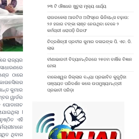
୨୩ ଟି ଔଷଧର ଖୁଚୁରା ମୂଲ୍ୟ ଧାର୍ଯ୍ୟ
ରାଉରକେଲା ଆରଟିଓ ଅଫିସ୍‌ରେ ଭିଜିଲାନ୍ସ ଚଢ଼ାଉ:
୨୬ ହଜାର ଟଙ୍କା ଲାଞ୍ଚ ନେଉଥିବା ବେଳେ ୨
କର୍ମଚାରୀ ଧରାପଡ଼ି ଗିରଫ
ଚିତ୍ରଶିଳ୍ପୀ ପ୍ରବୀର କୁମାର ଦଳାଇଙ୍କ ପି. ଏଚ. ଡି.
ଲାଭ
ବୀଣାଭାରତୀ ବିଦ୍ୟାମନ୍ଦିରରେ ୨୫ତମ ବାର୍ଷିକ ବିଜ୍ଞାନ
କରେ ରାଜ୍ୟର
ମେଳା
 ସାଧାରଣରେ
ାଣ୍ଡ ଠାରେ
ବାଲେଶ୍ୱର ଜିଲ୍ଲାର ବନ୍ୟା ପ୍ରଭାବିତ କୁରୁଡ଼ିହା
େ କାଉନସିଲର
ପଞ୍ଚାୟତ ପରିଦର୍ଶନ କଲେ ଉପମୁଖ୍ୟମନ୍ତ୍ରୀ
ାନ୍ତ କୁମାର
ପ୍ରଭାତୀ ପରିଡ଼ା
୍ବର ୱାର୍ଡର
ିତ ଘୋଡାନାଚ
ଯାଇଥିଲା ।
ଷ୍ଠିତ ଏହି
୍ମଚାରୀମାନେ
୍ଥିତ ଥିବାର