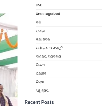
LIVE
Uncategorized
କୃଷି
କ୍ରୀଡ଼ା
ତାଜା ଖବର
ପର୍ଯ୍ୟଟନ ଓ ସଂସ୍କୃତି
ବାଣିଜ୍ୟ ବ୍ୟବସାୟ
ବିଶେଷ
ରାଜନୀତି
ଶିକ୍ଷା
ସ୍ୱାସ୍ଥ୍ୟ
Recent Posts