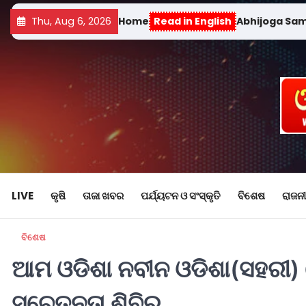
Thu, Aug 6, 2026
Home
Read in English
Abhijoga Sa
LIVE
କୃଷି
ତାଜା ଖବର
ପର୍ଯ୍ୟଟନ ଓ ସଂସ୍କୃତି
ବିଶେଷ
ରାଜନୀ
ବିଶେଷ
ଆମ ଓଡିଶା ନବୀନ ଓଡିଶା(ସହରୀ)
ସଚେତନତା ଶିବିର