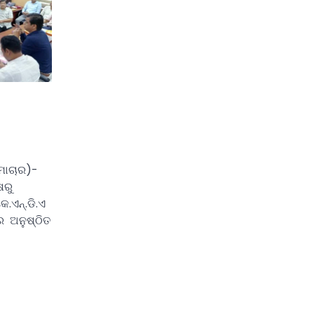
ମାଚାର)-
ଷରୁ
.ଏନ୍.ଡି.ଏ
େ ଅନୁଷ୍ଠିତ