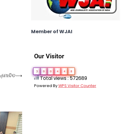
Member of WJAI
Our Visitor
3
0
0
4
4
8
ନ୍ମୋଚିତ
⟶
Total views : 572689
Powered By
WPS Visitor Counter