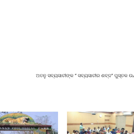
ଅତନୁ ସବ୍ୟସାଚୀଙ୍କ ” ସବ୍ୟସାଚୀର ଶବ୍ଦ” ପୁସ୍ତକ ଉ