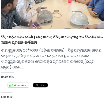
ବିଜୁ ପଟ୍ଟନାୟକ ଜାତୀୟ ଇସ୍ପାତ ପ୍ରତିଷ୍ଠାନ ପକ୍ଷରୁ ଏକ ଦିବସୀୟ ଜ୍ଞାନ
ଆଦାନ ପ୍ରଦାନ କର୍ମଶାଳା
ଝାରସୁଗୁଡା,୧୨/୦୯/୨୦୨୫ (ଓଡ଼ିଶା ସମାଚାର)- ବିଜୁ ପଟ୍ଟନାୟକ ଜାତୀୟ
ଇସ୍ପାତ ପ୍ରତିଷ୍ଠାନ, ଇସ୍ପାତ ମନ୍ତ୍ରଣାଳୟ, ଭାରତ ସରକାର
ଝାରସୁଗୁଡାସ୍ଥିତ ଓଡ଼ିଶା ମେଟାଲିକ୍ସ ପ୍ରାଇଭେଟ୍ ଲିମିଟେଡ୍ (ରଶ୍ମି
ଗ୍ରୁପ୍) ଠାରେ…
Share this:
WhatsApp
Like this: