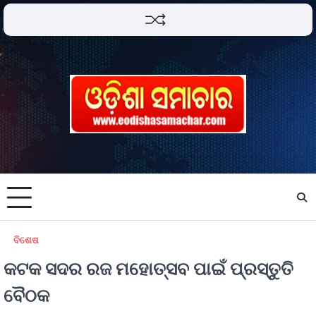
ବିଶେଷ
କଟକ ସଦର ରଜ ମହୋତ୍ସବ ପାଇଁ ପ୍ରସ୍ତୁତି
ବୈଠକ