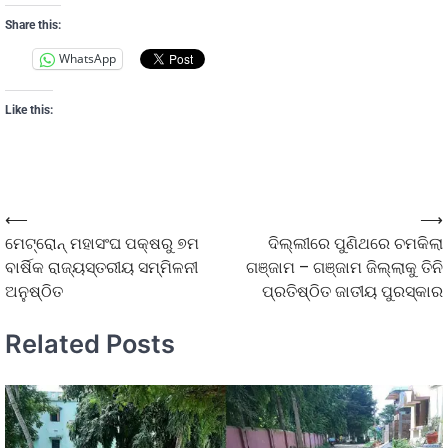
Share this:
WhatsApp
Like this:
⟵
⟶
ମେଟ୍ରୋନ୍ ମହାସଂଘ ପକ୍ଷରୁ ୭ମ
ଦିଲ୍ଲୀରେ ପୁଣିଥରେ ଚମକିଲା
ବାର୍ଷିକ ରାଜ୍ୟସ୍ତରୀୟ ସମ୍ମିଳନୀ
ଗଞ୍ଜାମ – ଗଞ୍ଜାମ ଜିଲ୍ଲାକୁ ତିନି
ଅନୁଷ୍ଠିତ
ପ୍ରତିଷ୍ଠିତ ଜାତୀୟ ପୁରସ୍କାର
Related Posts