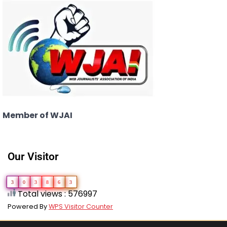
Member of WJAI
Our Visitor
3
0
3
8
6
3
Total views : 576997
Powered By
WPS Visitor Counter