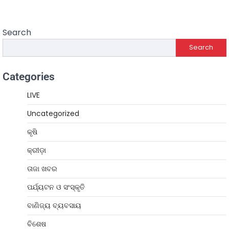
Search
Search
Categories
LIVE
Uncategorized
କୃଷି
କ୍ରୀଡ଼ା
ତାଜା ଖବର
ପର୍ଯ୍ୟଟନ ଓ ସଂସ୍କୃତି
ବାଣିଜ୍ୟ ବ୍ୟବସାୟ
ବିଶେଷ