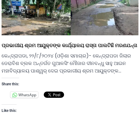
ପ୍ରଭାଗୀୟ ଶ୍ରମ ଆୟୁକ୍ତଙ୍କ କାର୍ଯ୍ୟାଳୟ ରାସ୍ତା ପାଲଟିଛି ମରଣଯନ୍ତା
କେନ୍ଦ୍ରାପଡା, ୨୨/୮/୨୦୨୪ (ଓଡ଼ିଶା ସମାଚାର)- କେନ୍ଦ୍ରାପଡା ଜିଲାର
ଡେରାବିଶ ବ୍ଲକ ଅନ୍ତର୍ଗତ ଗୁଆଳସିଂ ମୌଜାର ଦୀନବନ୍ଧୁ ସାହୁ ଆଇନ
ମହାବିଦ୍ୟାଳୟ ପାଶ୍ୱର୍ ଦେଇ ପ୍ରଭାଗୀୟ ଶ୍ରମ ଆୟୁକ୍ତଙ୍କ…
Share this:
WhatsApp
Like this: