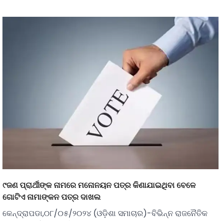
୯ଜଣ ପ୍ରାର୍ଥୀଙ୍କ ନାମରେ ମନୋନୟନ ପତ୍ର କିଣାଯାଇଥିବା ବେଳେ
ଗୋଟିଏ ନାମାଙ୍କନ ପତ୍ର ଦାଖଲ
କେନ୍ଦ୍ରାପଡା,୦୮/୦୫/୨୦୨୪ (ଓଡ଼ିଶା ସମାଚାର)-ବିଭିନ୍ନ ରାଜନୈତିକ