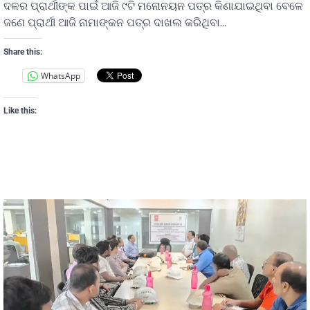
ଦଳର ପ୍ରାର୍ଥୀଙ୍କ ପାଇଁ ଆଜି ୯ଟି ମନୋନୟନ ପତ୍ର କିଣାଯାଇଥିବା ବେଳେ
ଜଣେ ପ୍ରାର୍ଥୀ ଆଜି ନାମାଙ୍କନ ପତ୍ର ଦାଖଲ କରିଥିବା…
Share this:
WhatsApp
Like this: