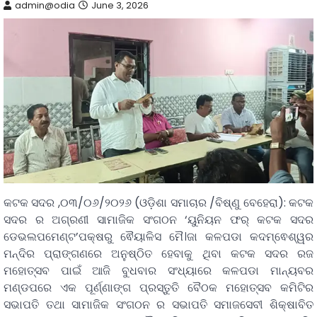
admin@odia
June 3, 2026
କଟକ ସଦର ,୦୩/୦୬/୨୦୨୬ (ଓଡ଼ିଶା ସମାଚାର /ବିଷ୍ଣୁ ବେହେରା): କଟକ
ସଦର ର ଅଗ୍ରଣୀ ସାମାଜିକ ସଂଗଠନ ‘ୟୁନିୟନ ଫର୍ କଟକ ସଦର
ଡେଭଲପମେଣ୍ଟ’ପକ୍ଷରୁ ଵୈୟାଳିସ ମୈ।ଜା କଳପଡା କଦମ୍ଵେଶ୍ୱର
ମନ୍ଦିର ପ୍ରାଙ୍ଗଣରେ ଅନୁଷ୍ଠିତ ହେବାକୁ ଥିବା କଟକ ସଦର ରଜ
ମହୋତ୍ସବ ପାଇଁ ଆଜି ବୁଧବାର ସଂଧ୍ୟାରେ କଳପଡା ମାନ୍ୟବର
ମଣ୍ଡପରେ ଏକ ପୂର୍ଣ୍ଣାଙ୍ଗ ପ୍ରସ୍ତୁତି ବୈଠକ ମହୋତ୍ସବ କମିଟିର
ସଭାପତି ତଥା ସାମାଜିକ ସଂଗଠନ ର ସଭାପତି ସମାଜସେବୀ ଶିକ୍ଷାବିତ