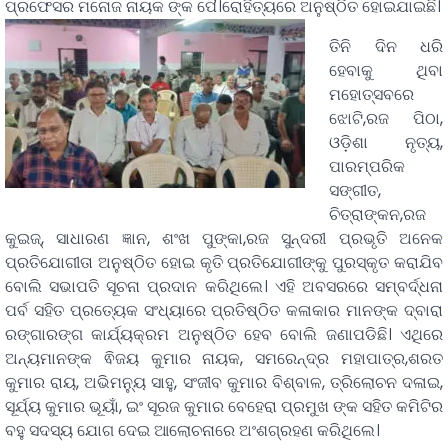
ପ୍ରଫେସର ମନୋଜ ନାୟକ ଙ୍କ ପୈ।ରୋହିତ୍ୟରେ ଅନୁଷ୍ଠିତ ହୋଇଯାଇଛି।
ତିନି ଦିନ ଧରି
ହେବାକୁ ଥିବା
ମହୋତ୍ସବରେ
ଝୋଟି,ରଜ ପିଠା,
ଓଡ଼ିଶା ନୃତ୍ୟ,
ପାରମ୍ପରିକ
ସଙ୍ଗୀତ,
ଚିତ୍ରାଙ୍କନ,ରଜ
କୁଇଜ୍, ସାଧାରଣ ଜ୍ଞାନ, ଶଂଖ ପୁଙ୍କା,ରଜ ସୁନ୍ଦରୀ ପ୍ରଭୃତି ଅନେକ
ପ୍ରତିଯୋଗୀତା ଅନୁଷ୍ଠିତ ହୋଇ କୃତି ପ୍ରତିଯୋଗୀଙ୍କୁ ପୁରସ୍କୃତ କରାଯିବ
ବୋଲି ସଭାପତି ସୂଚନା ପ୍ରଦାନ କରିଥିଲେ। ଏହି ଅବସରରେ ସମ୍ବର୍ଦ୍ଧନା
ପର୍ବ ସହିତ ପ୍ରତ୍ୟେକ ସଂଧ୍ୟାରେ ପ୍ରତିଷ୍ଠିତ କଳାକାର ମାନଙ୍କ ଦ୍ବାରା
ରଙ୍ଗାରଙ୍ଗ କାର୍ଯ୍ୟକ୍ରମ ଅନୁଷ୍ଠିତ ହେବ ବୋଲି ଜଣାପଡିଛି। ଏଥିରେ
ଅନ୍ୟମାନଙ୍କ ଵିଜୟ କୁମାର ନାୟକ, ସମରେନ୍ଦ୍ର ମହାପାତ୍ର,ଶରତ
କୁମାର ରାୟ, ଅଭିମନ୍ୟୁ ସାହୁ, ସଂଜୀବ କୁମାର ବିଶ୍ବାଳ, ତ୍ରିଲୋଚନ ଦଳାଇ,
ସୂର୍ଯ୍ୟ କୁମାର ଭୂୟାଁ, ଇଂ ସୂରଜ କୁମାର ବେହେରା ପ୍ରମୁଖ ଙ୍କ ସହିତ କମିଟିର
ବହୁ ସଦସ୍ୟ ଯୋଗ ଦେଇ ଆଲୋଚନାରେ ଅଂଶଗ୍ରହଣ କରିଥିଲେ।