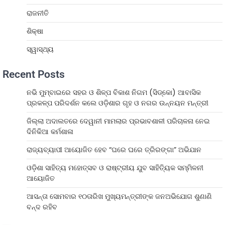
ରାଜନୀତି
ଶିକ୍ଷା
ସ୍ୱାସ୍ଥ୍ୟ
Recent Posts
ନଭି ମୁମ୍ବାଇରେ ସହର ଓ ଶିଳ୍ପ ବିକାଶ ନିଗମ (ସିଡ୍‌କୋ) ଆବାସିକ
ପ୍ରକଳ୍ପ ପରିଦର୍ଶନ କଲେ ଓଡ଼ିଶାର ଗୃହ ଓ ନଗର ଉନ୍ନୟନ ମନ୍ତ୍ରୀ
ଜିଲ୍ଲା ଅଦାଲତରେ ଦେୱାନୀ ମାମଲାର ପ୍ରଭାବଶାଳୀ ପରିଚାଳନା ନେଇ
ଦିନିକିଆ କର୍ମଶାଳା
ରାଜ୍ୟବ୍ୟାପୀ ଆୟୋଜିତ ହେବ “ଘରେ ଘରେ ତ୍ରିରଙ୍ଗା” ଅଭିଯାନ
ଓଡ଼ିଶା ସାହିତ୍ୟ ମହୋତ୍ସବ ଓ ରାଷ୍ଟ୍ରୀୟ ଯୁବ ସାହିତ୍ୟିକ ସମ୍ମିଳନୀ
ଆୟୋଜିତ
ଆସନ୍ତା ସୋମବାର ୧୦ତାରିଖ ମୁଖ୍ୟମନ୍ତ୍ରୀଙ୍କ ଜନଅଭିଯୋଗ ଶୁଣାଣି
ବନ୍ଦ ରହିବ