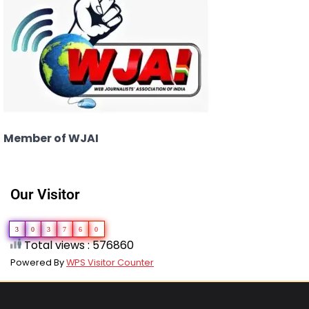
Member of WJAI
Our Visitor
3
0
3
7
6
0
Total views : 576860
Powered By
WPS Visitor Counter