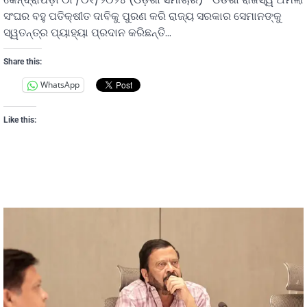
ସଂଘର ବହୁ ପତିକ୍ଷୀତ ଦାବିକୁ ପୁରଣ କରି ରାଜ୍ୟ ସରକାର ସେମାନଙ୍କୁ
ସ୍ୱତନ୍ତ୍ର ପ୍ୟାହ୍ୟା ପ୍ରଦାନ କରିଛନ୍ତି…
Share this:
WhatsApp
Like this: