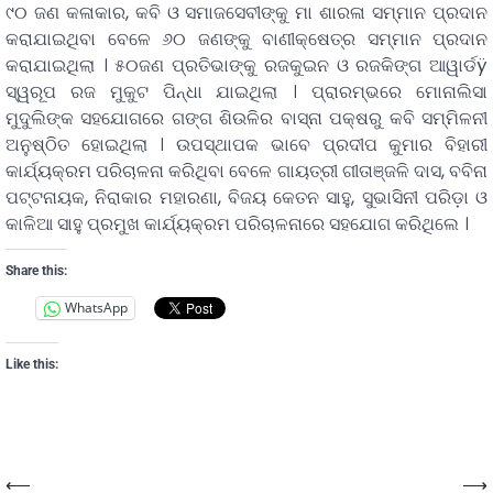
୯୦ ଜଣ କଳାକାର, କବି ଓ ସମାଜସେବୀଙ୍କୁ ମା ଶାରଳା ସମ୍ମାନ ପ୍ରଦାନ
କରାଯାଇଥିବା ବେଳେ ୬୦ ଜଣଙ୍କୁ ବାଣୀକ୍ଷେତ୍ର ସମ୍ମାନ ପ୍ରଦାନ
କରାଯାଇଥିଲା । ୫୦ଜଣ ପ୍ରତିଭାଙ୍କୁ ରଜକୁଇନ ଓ ରଜକିଙ୍ଗ ଆୱାର୍ଡÿ
ସ୍ୱରୂପ ରଜ ମୁକୁଟ ପିନ୍ଧା ଯାଇଥିଲା । ପ୍ରାରମ୍ଭରେ ମୋନାଲିସା
ମୁଦୁଲିଙ୍କ ସହଯୋଗରେ ଗଙ୍ଗ ଶିଉଳିର ବାସ୍ନା ପକ୍ଷରୁ କବି ସମ୍ମିଳନୀ
ଅନୁଷ୍ଠିତ ହୋଇଥିଲା । ଉପସ୍ଥାପକ ଭାବେ ପ୍ରଦୀପ କୁମାର ବିହାରୀ
କାର୍ଯ୍ୟକ୍ରମ ପରିଚାଳନା କରିଥିବା ବେଳେ ଗାୟତ୍ରୀ ଗୀତାଞ୍ଜଳି ଦାସ, ବବିନା
ପଟ୍ଟନାୟକ, ନିରାକାର ମହାରଣା, ବିଜୟ କେତନ ସାହୁ, ସୁଭାସିନୀ ପରିଡ଼ା ଓ
କାଳିଆ ସାହୁ ପ୍ରମୁଖ କାର୍ଯ୍ୟକ୍ରମ ପରିଚାଳନାରେ ସହଯୋଗ କରିଥିଲେ ।
Share this:
WhatsApp
Like this:
⟵
⟶