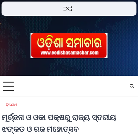
ବିଶେଷ
ମୂର୍ଚ୍ଛନା ଓ ଓକା ପକ୍ଷରୁ ରାଜ୍ୟ ସ୍ତରୀୟ
ଝଙ୍କଡ ଓ ରଜ ମହୋତ୍ସବ