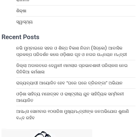
ଶିକ୍ଷା
ସ୍ୱାସ୍ଥ୍ୟ
Recent Posts
ନଭି ମୁମ୍ବାଇରେ ସହର ଓ ଶିଳ୍ପ ବିକାଶ ନିଗମ (ସିଡ୍‌କୋ) ଆବାସିକ
ପ୍ରକଳ୍ପ ପରିଦର୍ଶନ କଲେ ଓଡ଼ିଶାର ଗୃହ ଓ ନଗର ଉନ୍ନୟନ ମନ୍ତ୍ରୀ
ଜିଲ୍ଲା ଅଦାଲତରେ ଦେୱାନୀ ମାମଲାର ପ୍ରଭାବଶାଳୀ ପରିଚାଳନା ନେଇ
ଦିନିକିଆ କର୍ମଶାଳା
ରାଜ୍ୟବ୍ୟାପୀ ଆୟୋଜିତ ହେବ “ଘରେ ଘରେ ତ୍ରିରଙ୍ଗା” ଅଭିଯାନ
ଓଡ଼ିଶା ସାହିତ୍ୟ ମହୋତ୍ସବ ଓ ରାଷ୍ଟ୍ରୀୟ ଯୁବ ସାହିତ୍ୟିକ ସମ୍ମିଳନୀ
ଆୟୋଜିତ
ଆସନ୍ତା ସୋମବାର ୧୦ତାରିଖ ମୁଖ୍ୟମନ୍ତ୍ରୀଙ୍କ ଜନଅଭିଯୋଗ ଶୁଣାଣି
ବନ୍ଦ ରହିବ