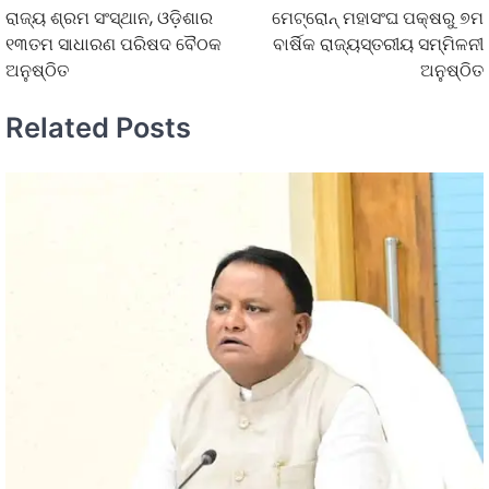
ରାଜ୍ୟ ଶ୍ରମ ସଂସ୍ଥାନ, ଓଡ଼ିଶାର
ମେଟ୍ରୋନ୍ ମହାସଂଘ ପକ୍ଷରୁ ୭ମ
୧୩ତମ ସାଧାରଣ ପରିଷଦ ବୈଠକ
ବାର୍ଷିକ ରାଜ୍ୟସ୍ତରୀୟ ସମ୍ମିଳନୀ
ଅନୁଷ୍ଠିତ
ଅନୁଷ୍ଠିତ
Related Posts