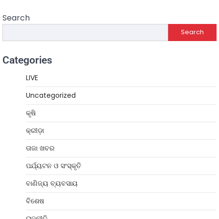
Search
Search
Categories
LIVE
Uncategorized
କୃଷି
କ୍ରୀଡ଼ା
ତାଜା ଖବର
ପର୍ଯ୍ୟଟନ ଓ ସଂସ୍କୃତି
ବାଣିଜ୍ୟ ବ୍ୟବସାୟ
ବିଶେଷ
ରାଜନୀତି