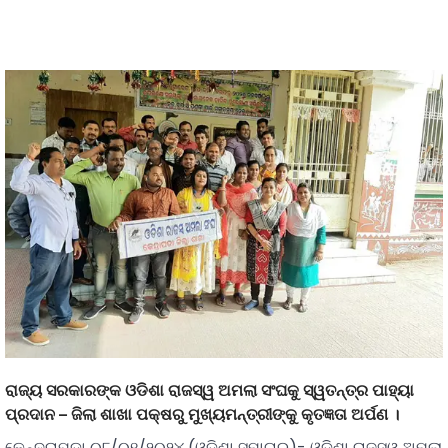
ରାଜ୍ୟ ସରକାରଙ୍କ ଓଡିଶା ରାଜସ୍ୱ ଅମଲା ସଂଘକୁ ସ୍ୱତନ୍ତ୍ର ପାହ୍ୟା
ପ୍ରଦାନ – ଜିଲା ଶାଖା ପକ୍ଷରୁ ମୁଖ୍ୟମନ୍ତ୍ରୀଙ୍କୁ କୃତଜ୍ଞତା ଅର୍ପଣ ।
କେନ୍ଦ୍ରାପଡ଼ା ୦୮/୦୧/୨୦୨୪ (ଓଡ଼ିଶା ସମାଚାର)- ଓଡିଶା ରାଜସ୍ୱ ଅମଲା