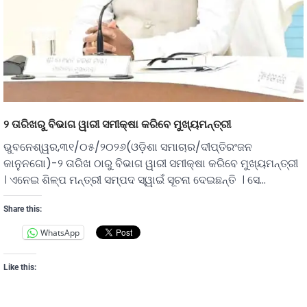
୨ ତାରିଖରୁ ବିଭାଗ ୱାରୀ ସମୀକ୍ଷା କରିବେ ମୁଖ୍ୟମନ୍ତ୍ରୀ
ଭୁବନେଶ୍ୱର,୩୧/୦୫/୨୦୨୬(ଓଡ଼ିଶା ସମାଚାର/ଦୀପ୍ତିରଂଜନ
କାନୁନଗୋ)-୨ ତାରିଖ ଠାରୁ ବିଭାଗ ୱାରୀ ସମୀକ୍ଷା କରିବେ ମୁଖ୍ୟମନ୍ତ୍ରୀ
। ଏନେଇ ଶିଳ୍ପ ମନ୍ତ୍ରୀ ସମ୍ପଦ ସ୍ୱାଇଁ ସୂଚନା ଦେଇଛନ୍ତି । ସେ…
Share this:
WhatsApp
Like this: