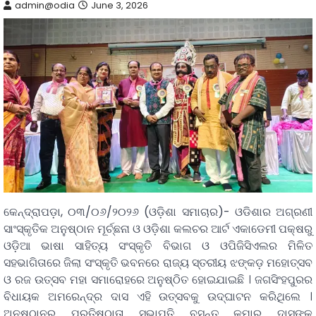
admin@odia
June 3, 2026
କେନ୍ଦ୍ରାପଡ଼ା, ୦୩/୦୬/୨୦୨୬ (ଓଡ଼ିଶା ସମାଚାର)- ଓଡିଶାର ଅଗ୍ରଣୀ
ସାଂସ୍କୃତିକ ଅନୁଷ୍ଠାନ ମୂର୍ଚ୍ଛନା ଓ ଓଡ଼ିଶା କଲଚର ଆର୍ଟ ଏକାଡେମୀ ପକ୍ଷରୁ
ଓଡ଼ିଆ ଭାଷା ସାହିତ୍ୟ ସଂସ୍କୃତି ବିଭାଗ ଓ ଓପିଜିସିଏଲର ମିଳିତ
ସହଭାଗିତାରେ ଜିଲା ସଂସ୍କୃତି ଭବନରେ ରାଜ୍ୟ ସ୍ତରୀୟ ଝଙ୍କଡ଼ ମହୋତ୍ସବ
ଓ ରଜ ଉତ୍ସବ ମହା ସମାରୋହରେ ଅନୁଷ୍ଠିତ ହୋଇଯାଇଛି । ଜଗସିଂହପୁରର
ବିଧାୟକ ଅମରେନ୍ଦ୍ର ଦାସ ଏହି ଉତ୍ସବକୁ ଉଦ୍ଘାଟନ କରିଥିଲେ ।
ଅନୁଷ୍ଠାନର ପ୍ରତିଷ୍ଠାତା ସଭାପତି ବସନ୍ତ କୁମାର ଦାସଙ୍କ