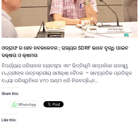
ଓଡ୍ରାଫ ର ହେବ ନବକଳେବର ; ରାଜ୍ୟର SDRF ଭାବେ ବୃଦ୍ଧି ପାଇବ
ଦକ୍ଷତା ଓ କ୍ଷମତା
ବିପର୍ଯ୍ୟୟ ପରିଚାଳନା ବ୍ୟବସ୍ଥା ଏବଂ ଭିତ୍ତିଭୂମି ସମ୍ପର୍କରେ ରାଜସ୍ୱ
ମନ୍ତ୍ରୀଙ୍କ ଉଚ୍ଚସ୍ତରୀୟ ସମୀକ୍ଷା ବୈଠକ – ସାମ୍ପ୍ରତିକ ପ୍ରତିକୂଳ
ବନ୍ୟା ପରିସ୍ଥିତିରେ ୪୯୦ ଘଣ୍ଟା ଧରି ନିରବଚ୍ଛିନ୍ନ…
Share this:
WhatsApp
Like this: