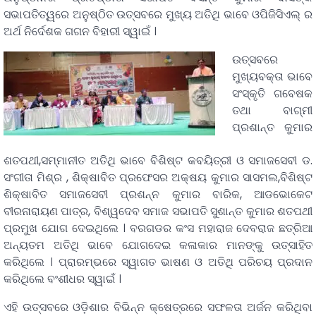
ସଭାପତିତ୍ୱରେ ଅନୁଷ୍ଠିତ ଉତ୍ସବରେ ମୁଖ୍ୟ ଅତିଥି ଭାବେ ଓପିଜିସିଏଲ୍ ର
ଅର୍ଥ ନିର୍ଦେଶକ ଗଗନ ବିହାରୀ ସ୍ୱାଇଁ ।
ଉତ୍ସବରେ
ମୁଖ୍ୟବକ୍ତା ଭାବେ
ସଂସ୍କୃତି ଗବେଷକ
ତଥା ବାଗ୍ମୀ
ପ୍ରଶାନ୍ତ କୁମାର
ଶତପଥୀ,ସମ୍ମାନୀତ ଅତିଥି ଭାବେ ବିଶିଷ୍ଟ କବୟିତ୍ରୀ ଓ ସମାଜସେବୀ ଡ.
ସଂଗୀତା ମିଶ୍ର , ଶିକ୍ଷାବିତ ପ୍ରଫେସର ଅକ୍ଷୟ କୁମାର ସାସମଲ,ବିଶିଷ୍ଟ
ଶିକ୍ଷାବିତ ସମାଜସେବୀ ପ୍ରଶନ୍ନ କୁମାର ବାରିକ, ଆଡଭୋକେଟ
ବୀରନାରାୟଣ ପାତ୍ର, ବିଶ୍ୱଦେବ ସମାଜ ସଭାପତି ସୁଶାନ୍ତ କୁମାର ଶତପଥୀ
ପ୍ରମୁଖ ଯୋଗ ଦେଇଥିଲେ । ବରଗଡର କଂସ ମହାରାଜ ଦେବରାଜ ଛତ୍ରିଆ
ଅନ୍ୟତମ ଅତିଥି ଭାବେ ଯୋଗଦେଇ କଳାକାର ମାନଙ୍କୁ ଉତ୍ସାହିତ
କରିଥିଲେ । ପ୍ରାରମ୍ଭରେ ସ୍ୱାଗତ ଭାଷଣ ଓ ଅତିଥି ପରିଚୟ ପ୍ରଦାନ
କରିଥିଲେ ବଂଶୀଧର ସ୍ୱାଇଁ ।
ଏହି ଉତ୍ସବରେ ଓଡ଼ିଶାର ବିଭିନ୍ନ କ୍ଷେତ୍ରରେ ସଫଳତା ଅର୍ଜନ କରିଥିବା