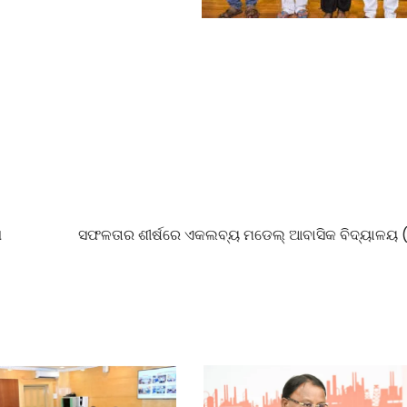
ା
ସଫଳତାର ଶୀର୍ଷରେ ଏକଲବ୍ୟ ମଡେଲ୍ ଆବାସିକ ବିଦ୍ୟାଳୟ