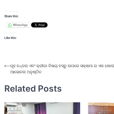
Share this:
WhatsApp
Like this:
⟵
ଗୃହ ବନ୍ଦନା ଏବଂ କ୍ରୀଡା ବିଷୟ ବସ୍ତୁ ଉପରେ ସକ୍ଷମା ର ଏକ ଖୋଲ
ଆଲୋଚନା ଅନୁଷ୍ଠିତ
Related Posts