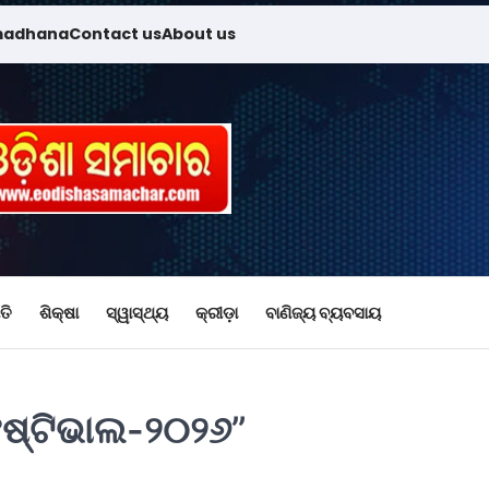
madhana
Contact us
About us
ତି
ଶିକ୍ଷା
ସ୍ୱାସ୍ଥ୍ୟ
କ୍ରୀଡ଼ା
ବାଣିଜ୍ୟ ବ୍ୟବସାୟ
େଷ୍ଟିଭାଲ-୨୦୨୬”