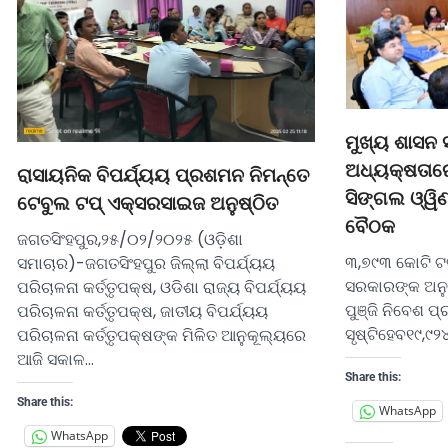
ମୁଖ୍ୟ ଶାସନ 
ଅଧ୍ୟକ୍ଷତାର
ରାସାୟନିକ ବିପର୍ଯ୍ୟୟ ପ୍ରଶମନ ନିମନ୍ତେ
ସିଙ୍ଗଲ ଓ୍ୱିଣ
ଟେବୁଲ ଟପ୍ ଏକ୍ସରସାଇଜ ଅନୁଷ୍ଠିତ
ବୈଠକ
ଜଗତସିଂହପୁର,୨୫/୦୨/୨୦୨୫ (ଓଡ଼ିଶା
୩,୭୯୩ କୋଟି ଟଙ୍
ସମାଚାର)-ଜଗତସିଂହପୁର ଜିଲ୍ଲା ବିପର୍ଯ୍ୟୟ
ସରକାରଙ୍କ ଅନୁମ
ପରିଚାଳନା କର୍ତ୍ତୃପକ୍ଷ, ଓଡିଶା ରାଜ୍ୟ ବିପର୍ଯ୍ୟୟ
ପୁଞ୍ଜି ନିବେଶ ପ
ପରିଚାଳନା କର୍ତ୍ତୃପକ୍ଷ, ଜାତୀୟ ବିପର୍ଯ୍ୟୟ
ସୃଷ୍ଟିହେବ୧୯,୯୨
ପରିଚାଳନା କର୍ତ୍ତୃପକ୍ଷଙ୍କ ମିଳିତ ଆନୁକୂଲ୍ୟରେ
ଆଜି ସକାଳ…
Share this:
Share this:
WhatsApp
WhatsApp