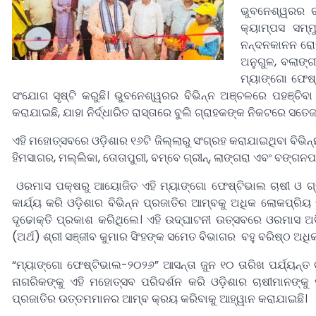
ଭୁବନେଶ୍ୱରର ଚା
କ୍ୟାମ୍ପସ ସମ୍ମ
ନନ୍ଦନକାନନ ରୋଡ୍
ଅନୁଗୁଳ, ବଲାଙ୍
ମ୍ୟାଙ୍ଗୋ ଫେଷ
ସଂଯୋଗ ସୃଷ୍ଟି କରୁଛି। ଭୁବନେଶ୍ୱରର ବିଭିନ୍ନ ଅଞ୍ଚଳରେ ପହଞ୍ଚିବା 
କରାଯାଇଛି, ଯାହା ନିର୍ଦ୍ଧାରିତ ରାସ୍ତାରେ ବୁଲି ଗ୍ରାହକଙ୍କ ନିକଟରେ ସତ
ଏହି ମହୋତ୍ସବରେ ଓଡ଼ିଶାର ୧୬ଟି ଜିଲ୍ଲାରୁ ସଂଗ୍ରହ କରାଯାଇଥିବା ବିଭି
ହିମସାଗର, ମଲ୍ଲିକା, ତୋତାପୁରୀ, ବମ୍ବେ ଗ୍ରୀନ୍, ଲାଙ୍ଗରା ଏବଂ ବଙ୍
ଓରମାସ ପକ୍ଷରୁ ଆୟୋଜିତ ଏହି ମ୍ୟାଙ୍ଗୋ ଫେଷ୍ଟିଭାଲ ଚାଷୀ ଓ ଗ୍
କାର୍ଯ୍ୟ କରି ଓଡ଼ିଶାର ବିଭିନ୍ନ ପ୍ରଜାତିର ଆମ୍ବକୁ ଅଧିକ ଲୋକପ୍ରି
ଦୃଢୋକ୍ତି ପ୍ରକାଶ କରିଥିଲେ। ଏହି ଉଦ୍ଘାଟନୀ ଉତ୍ସବରେ ଓରମାସ ଅତିରିକ
(ଅର୍ଥ) ଶ୍ରୀ ସଞ୍ଜୀବ କୁମାର ସିଂହଙ୍କ ସମେତ ବିଭାଗର ବହୁ ବରିଷ୍ଠ ଅଧି
“ମ୍ୟାଙ୍ଗୋ ଫେଷ୍ଟିଭାଲ-୨୦୨୬” ଆସନ୍ତା ଜୁନ ୧୦ ତାରିଖ ପର୍ଯ୍ୟନ୍ତ
ନାଗରିକଙ୍କୁ ଏହି ମହୋତ୍ସବ ପରିଦର୍ଶନ କରି ଓଡ଼ିଶାର ଚାଷୀମାନଙ୍କୁ 
ପ୍ରଜାତିର ଉତ୍ତମମାନର ଆମ୍ବ କ୍ରୟ କରିବାକୁ ଆହ୍ୱାନ କରାଯାଇଛି।