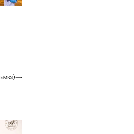
 (EMRS)
⟶