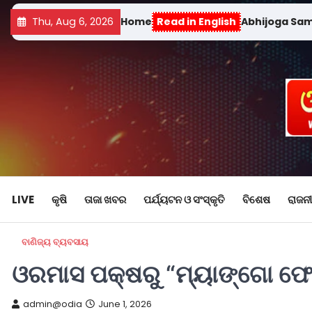
Thu, Aug 6, 2026
Home
Read in English
Abhijoga Sa
LIVE
କୃଷି
ତାଜା ଖବର
ପର୍ଯ୍ୟଟନ ଓ ସଂସ୍କୃତି
ବିଶେଷ
ରାଜନୀ
ବାଣିଜ୍ୟ ବ୍ୟବସାୟ
ଓରମାସ ପକ୍ଷରୁ “ମ୍ୟାଙ୍ଗୋ ଫ
admin@odia
June 1, 2026