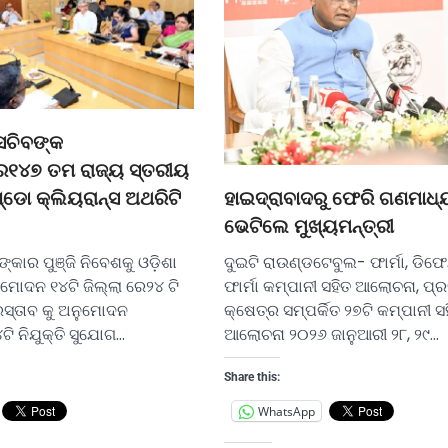
ସଚିବଙ୍କ
େ୧୪୭ ତମ ରାଜ୍ୟ ସ୍ତରୀୟ
୍ଡୋ କ୍ଲିୟରାନ୍ସ ଅଥରିଟି
ହାଇଦ୍ରାବାଦରୁ ଫେରି ଗଣମାଧ୍
ଭେଟିଲେ ମୁଖ୍ୟମନ୍ତ୍ରୀ
କାର ପୁଞ୍ଜି ନିବେଶକୁ ଓଡ଼ିଶା
ଦୁଇଟି ରାଉଣ୍ଡଟେବୁଲ- ଫାର୍ମା, ଡିଫେନ
ୋଦନ ୧୪ଟି ଜିଲ୍ଲା ରେ୨୪ ଟି
ଫାର୍ମା କମ୍ପାନୀ ସହିତ ଆଲୋଚନା, ପ୍ର
୍ରସ୍ତାବ କୁ ଅନୁମୋଦନ
କ୍ଷେତ୍ର ସମ୍ପର୍କିତ ୨୭ଟି କମ୍ପାନୀ ସ
୪ଟି ନିଯୁକ୍ତି ସୁଯୋଗ…
ଆଲୋଚନା ୨୦୨୬ ଜାନୁଆରୀ ୨୮, ୨୯…
Share this:
WhatsApp