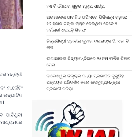
୨୩ ଟି ଔଷଧର ଖୁଚୁରା ମୂଲ୍ୟ ଧାର୍ଯ୍ୟ
ରାଉରକେଲା ଆରଟିଓ ଅଫିସ୍‌ରେ ଭିଜିଲାନ୍ସ ଚଢ଼ାଉ:
୨୬ ହଜାର ଟଙ୍କା ଲାଞ୍ଚ ନେଉଥିବା ବେଳେ ୨
କର୍ମଚାରୀ ଧରାପଡ଼ି ଗିରଫ
ଚିତ୍ରଶିଳ୍ପୀ ପ୍ରବୀର କୁମାର ଦଳାଇଙ୍କ ପି. ଏଚ. ଡି.
ଲାଭ
ବୀଣାଭାରତୀ ବିଦ୍ୟାମନ୍ଦିରରେ ୨୫ତମ ବାର୍ଷିକ ବିଜ୍ଞାନ
ମେଳା
ବର ମନ୍ତ୍ରୀ
ବାଲେଶ୍ୱର ଜିଲ୍ଲାର ବନ୍ୟା ପ୍ରଭାବିତ କୁରୁଡ଼ିହା
ପଞ୍ଚାୟତ ପରିଦର୍ଶନ କଲେ ଉପମୁଖ୍ୟମନ୍ତ୍ରୀ
 ମାର୍କେଟିଂ
ପ୍ରଭାତୀ ପରିଡ଼ା
େ ଉଦ୍ଘାଟିତ
େ।
େ ପାଚିଥିବା
 ମାଧ୍ୟମରେ