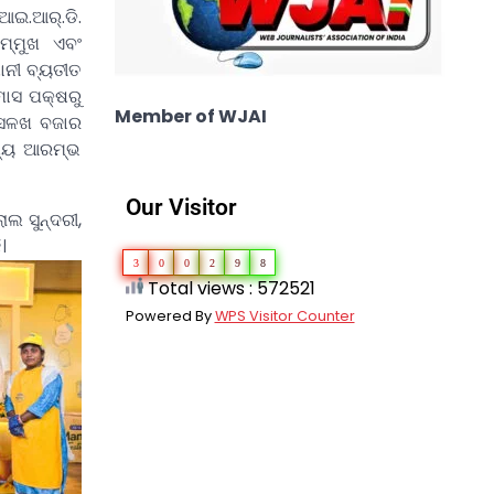
ଆଇ.ଆର୍.ଡି.
ସମ୍ମୁଖ ଏବଂ
ାନୀ ବ୍ୟତୀତ
ମାସ ପକ୍ଷରୁ
Member of WJAI
ାସଳଖ ବଜାର
ମଧ୍ୟ ଆରମ୍ଭ
Our Visitor
ଲ ସୁନ୍ଦରୀ,
।
3
0
0
2
9
8
Total views : 572521
Powered By
WPS Visitor Counter