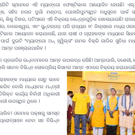
ରିଟି ସ୍ଥାନରେ ଏହି ମ୍ୟାଙ୍ଗୋ ଫେଷ୍ଟିଭାଲ ଆୟୋଜିତ ହେଉଛି। ଏସ୍.
ୁଖ, ସହିଦ ନଗର ଦୁର୍ଗା ମଣ୍ଡପ, ପୋଖରିପୁଟସ୍ଥିତ ମଧୁସୂଦନ ପାର୍କ 
, ଶିଶୁ ବିହାର, ପଟିଆରେ ଏହି ବିକ୍ରୟ କେନ୍ଦ୍ରଗୁଡ଼ିକ ଖୋଲାଯାଇଛି। ରାଜଧ
ଗୀର, ବାଲେଶ୍ୱର, ଏବଂ ସୁନ୍ଦରଗଡ଼ ପରି ରାଜ୍ୟର ୧୮ ଜିଲ୍ଲାରେ ମଧ୍ୟ ଓର
୍ଟିଭାଲ ଆୟୋଜନ କରାଯାଉଛି, ଯାହା ଚାଷୀ ଓ ଗ୍ରାହକଙ୍କ ମଧ୍ୟରେ ସିଧ
ପାଇଁ ଦୁଇଟି “ମ୍ୟାଙ୍ଗୋ ଅନ୍ ହ୍ୱିଲ୍ସ” ନାମକ ବିକ୍ରି ଗାଡିର ସୁବିଧା 
େଜ ଆମ୍ବ ପହଞ୍ଚାଇପାରିବ ।
ନ୍ନ ପ୍ରଜାତିର ଉନ୍ନତମାନର ଆମ୍ବ ଉପଲବ୍ଧ ରହିଛି। ଆମ୍ରପାଲି, ଦଶେରୀ, ଲା
ଗନପାଲି ସମେତ ବିଭିନ୍ନ ଲୋକପ୍ରିୟ କିସମର ଆମ୍ବ ଏଠାରେ ବିକ୍ରୟ କରାଯାଉଛି
ରାହକଙ୍କ ମଧ୍ୟରେ ସେତୁ ଭାବେ
ୟ କରିବ ବୋଲି ମାନ୍ୟବର ମନ୍ତ୍ରୀ
୍ତ କାର୍ଯ୍ୟ ନିର୍ବାହୀ ଅଧିକାରୀ
କାରୀ ଉପସ୍ଥିତ ଥିଲେ ।
 ଚାଲିବ। ଓରମାସ ପକ୍ଷରୁ ସମସ୍ତ
ପ୍ରୋତ୍ସାହନ ଦେବା ସହ ବିଭିନ୍ନ