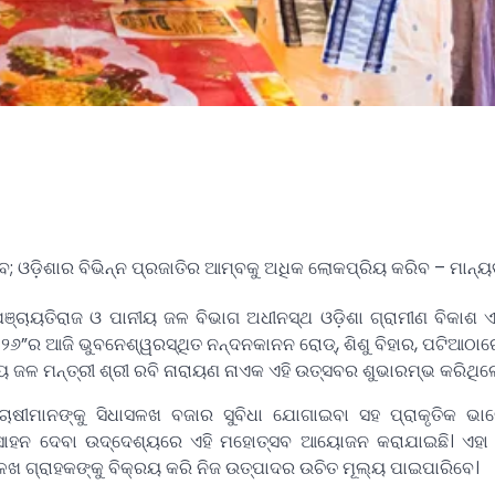
; ଓଡ଼ିଶାର ବିଭିନ୍ନ ପ୍ରଜାତିର ଆମ୍ବକୁ ଅଧିକ ଲୋକପ୍ରିୟ କରିବ – ମାନ୍ୟ
ାୟତିରାଜ ଓ ପାନୀୟ ଜଳ ବିଭାଗ ଅଧୀନସ୍ଥ ଓଡ଼ିଶା ଗ୍ରାମୀଣ ବିକାଶ ଏବଂ
”ର ଆଜି ଭୁବନେଶ୍ୱରସ୍ଥିତ ନନ୍ଦନକାନନ ରୋଡ୍, ଶିଶୁ ବିହାର, ପଟିଆଠାର
 ଜଳ ମନ୍ତ୍ରୀ ଶ୍ରୀ ରବି ନାରାୟଣ ନାଏକ ଏହି ଉତ୍ସବର ଶୁଭାରମ୍ଭ କରିଥିଲ
ାଷୀମାନଙ୍କୁ ସିଧାସଳଖ ବଜାର ସୁବିଧା ଯୋଗାଇବା ସହ ପ୍ରାକୃତିକ ଭାବ
୍ସାହନ ଦେବା ଉଦ୍ଦେଶ୍ୟରେ ଏହି ମହୋତ୍ସବ ଆୟୋଜନ କରାଯାଇଛି। ଏହା
ଳଖ ଗ୍ରାହକଙ୍କୁ ବିକ୍ରୟ କରି ନିଜ ଉତ୍ପାଦର ଉଚିତ ମୂଲ୍ୟ ପାଇପାରିବେ।