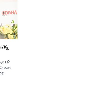
ୟମକୁ
୍ସ ୮ଟି
ତିରକ୍ଷା
ହିତ