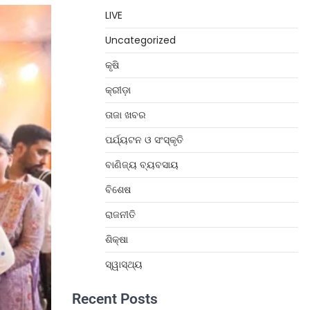
LIVE
Uncategorized
କୃଷି
କ୍ରୀଡ଼ା
ତାଜା ଖବର
ପର୍ଯ୍ୟଟନ ଓ ସଂସ୍କୃତି
ବାଣିଜ୍ୟ ବ୍ୟବସାୟ
ବିଶେଷ
ରାଜନୀତି
ଶିକ୍ଷା
ସ୍ୱାସ୍ଥ୍ୟ
Recent Posts