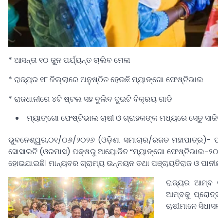
* ଆସନ୍ତା ୧୦ ଜୁନ ପର୍ଯ୍ୟନ୍ତ ଚାଲିବ ମେଳା
* ରାଜ୍ୟର ୧୮ ଜିଲ୍ଲାରେ ଅନୁଷ୍ଠିତ ହେଉଛି ମ୍ୟାଙ୍ଗୋ ଫେଷ୍ଟିଭାଲ
* ରାଜଧାନୀରେ ୪ଟି ଷ୍ଟଲ ସହ ବୁଲିବ ଦୁଇଟି ବିକ୍ରୟ ଗାଡି
ମ୍ୟାଙ୍ଗୋ ଫେଷ୍ଟିଭାଲ ଚାଷୀ ଓ ଗ୍ରାହକଙ୍କ ମଧ୍ୟରେ ସେତୁ ସାଜିବ
ଭୁବନେଶ୍ୱର,୦୧/୦୬/୨୦୨୬ (ଓଡ଼ିଶା ସମାଚାର/ରଜତ ମହାପାତ୍ର)- ପଞ୍ଚ
ସୋସାଇଟି (ଓରମାସ) ପକ୍ଷରୁ ଆୟୋଜିତ “ମ୍ୟାଙ୍ଗୋ ଫେଷ୍ଟିଭାଲ-୨୦୨୬
ହୋଇଯାଇଛି। ମାନ୍ୟବର ଗ୍ରାମ୍ୟ ଉନ୍ନୟନ ତଥା ପଞ୍ଚାୟତିରାଜ ଓ ପାନୀୟ
ରାଜ୍ୟର ଆମ୍ବ ଚ
ଆମ୍ବକୁ ପ୍ରୋତ
ଚାଷୀମାନେ ସିଧାସ