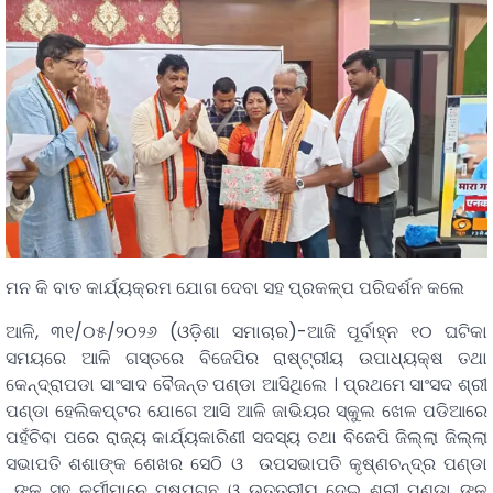
ମନ କି ବାତ କାର୍ଯ୍ୟକ୍ରମ ଯୋଗ ଦେବା ସହ ପ୍ରକଳ୍ପ ପରିଦର୍ଶନ କଲେ
ଆଳି, ୩୧/୦୫/୨୦୨୬ (ଓଡ଼ିଶା ସମାଚାର)-ଆଜି ପୂର୍ବାହ୍ନ ୧୦ ଘଟିକା
ସମୟରେ ଆଳି ଗସ୍ତରେ ବିଜେପିର ରାଷ୍ଟ୍ରୀୟ ଉପାଧ୍ୟକ୍ଷ ତଥା
କେନ୍ଦ୍ରାପଡା ସାଂସାଦ ବୈଜନ୍ତ ପଣ୍ଡା ଆସିଥିଲେ । ପ୍ରଥମେ ସାଂସଦ ଶ୍ରୀ
ପଣ୍ଡା ହେଲିକପ୍ଟର ଯୋଗେ ଆସି ଆଳି ଜାଭିୟର ସ୍କୁଲ ଖେଳ ପଡିଆରେ
ପହଁଚିବା ପରେ ରାଜ୍ୟ କାର୍ଯ୍ୟକାରିଣୀ ସଦସ୍ୟ ତଥା ବିଜେପି ଜିଲ୍ଲା ଜିଲ୍ଲା
ସଭାପତି ଶଶାଙ୍କ ଶେଖର ସେଠି ଓ ଉପସଭାପତି କୃଷ୍ଣଚନ୍ଦ୍ର ପଣ୍ଡା
ଙ୍କ ସହ କର୍ମୀମାନେ ପୁଷ୍ପଗୁଛ ଓ ଉତ୍ତରୀୟ ଦେଇ ଶ୍ରୀ ପଣ୍ଡା ଙ୍କୁ