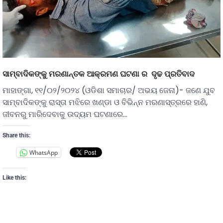
ସାମ୍ବାଦିକଙ୍କୁ ମରଣାନ୍ତକ ଆକ୍ରମଣ ଘଟଣା ର ଦୃଢ ପ୍ରତିବାଦ
ମାହାଙ୍ଗା, ୧୧/୦୨/୨୦୨୪ (ଓଡିଶା ସମାଚାର/ ଅଭୟ ଜେନା)- ଜଣେ ଯୁବ
ସାମ୍ବାଦିକଙ୍କୁ ରାସ୍ତା ମଝିରେ ଖଣ୍ଡା ଓ ବିଭିନ୍ନ ମରଣାସ୍ତ୍ରରେ ହାଣି,
ଜୀବନରୁ ମାରିଦେବାକୁ ଉଦ୍ୟମ ଘଟଣାରେ…
Share this:
WhatsApp
Like this: