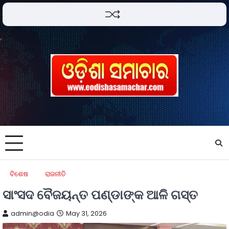
ବିଶେଷ
ରାଜନୀତି
ସାଂସଦ ବୈଜୟନ୍ତ ପଣ୍ଡାଙ୍କ ଆଳି ଗସ୍ତ
admin@odia
May 31, 2026