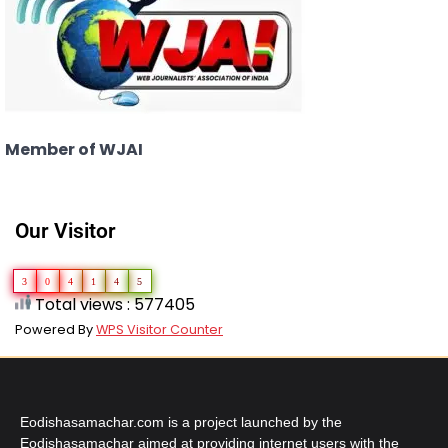
Member of WJAI
Our Visitor
3
0
4
1
4
5
Total views : 577405
Powered By
WPS Visitor Counter
Eodishasamachar.com is a project launched by the
Eodishasamachar aimed at providing internet users with the