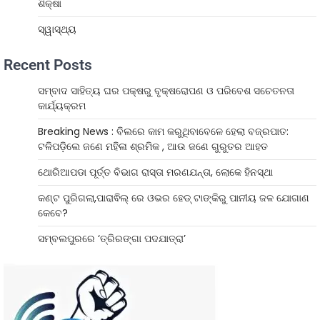
ଶିକ୍ଷା
ସ୍ୱାସ୍ଥ୍ୟ
Recent Posts
ସମ୍ବାଦ ସାହିତ୍ୟ ଘର ପକ୍ଷରୁ ବୃକ୍ଷରୋପଣ ଓ ପରିବେଶ ସଚେତନତା
କାର୍ଯ୍ୟକ୍ରମ
Breaking News : ବିଲରେ କାମ କରୁଥିବାବେଳେ ହେଲା ବଜ୍ରପାତ:
ଟଳିପଡ଼ିଲେ ଜଣେ ମହିଳା ଶ୍ରମିକ , ଆଉ ଜଣେ ଗୁରୁତର ଆହତ
ଥୋରିଆପଡା ପୂର୍ତ୍ତ ବିଭାଗ ରାସ୍ତା ମରଣଯନ୍ତା, ଲୋକେ ହିନସ୍ଥା
କଣ୍ଟ ପୁରିଗଲା,ପାରାଵିଲ୍ ରେ ଓଭର ହେଡ୍ ଟାଙ୍କିରୁ ପାନୀୟ ଜଳ ଯୋଗାଣ
କେବେ?
ସମ୍ବଲପୁରରେ ‘ତ୍ରିରଙ୍ଗା ପଦଯାତ୍ରା’