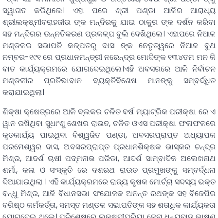
ସ୍ୱାଗତ କରିଥିଲେ। ଏହା ପରେ ଶ୍ରୀ ପଣ୍ଡା ଆଳିର ଆରାଧ୍ୟ
ଶ୍ରୀଲକ୍ଷ୍ମୀବରାହଜୀଉ ଙ୍କ ମନ୍ଦିରକୁ ଯାଇ ଠାକୁର ଙ୍କ ଦର୍ଶନ କରିବା
ସହ ମନ୍ଦିରର ଉନ୍ନତିକରଣ ପ୍ରକଳ୍ପ ବୁଲି ଦେଖିଥିଲେ। ଏହାପରେ ନିଆଳ
ମଣ୍ଡଳର ସଭାପତି କଳ୍ପତରୁ ଦାସ ଙ୍କ ନେତୃତ୍ୱରେ ନିଆଳ ବୁଥ
ନମ୍ବର-୧୯୧ ରେ ପ୍ରଧାନମନ୍ତ୍ରୀ ନରେନ୍ଦ୍ର ମୋଦିଙ୍କ ୧୩୪ତମ ମନ କି
ବାତ କାର୍ଯ୍ୟକ୍ରମରେ ଯୋଗଦେଇଥିଲେ।ଏହି ଅବସରରେ ଆଳି ନିର୍ବାଚନ
ମଣ୍ଡଳୀର ପ୍ରତିଭାବାନ ବ୍ୟକ୍ତିବିଶେଷ ମାନଙ୍କୁ ସମ୍ବର୍ଦ୍ଧିତ
କରାଯାଇଥିଲା।
ଶିକ୍ଷା କ୍ଷେତ୍ରରେ ଆଳି ବ୍ଲକର ଚଳିତ ବର୍ଷ ମ୍ୟାଟ୍ରିକ ପରୀକ୍ଷା ରେ ଏ
ୱାନ ରଖିଥିବା ସୁଧାଂଶୁ ଶେଖର ରାଉତ, ଚଳିତ ଓଏସ ପରୀକ୍ଷା ଫଳାଫଳରେ
କୃତକାର୍ଯ୍ୟ ପାଇଥିବା ବିଶ୍ୱଜିତ ପଣ୍ଡା, ଅବସରପ୍ରାପ୍ତ ଅଧ୍ୟାପକ
ପରମେଶ୍ୱର ଦାସ, ଅବସରପ୍ରାପ୍ତ ପ୍ରଧାନଶିକ୍ଷକ ଭାସ୍କର ଚନ୍ଦ୍ର
ମିଶ୍ର, ଆଦର୍ଶ ଚାଷୀ ପଦ୍ମନାଭ ପରିଡା, ଆଦର୍ଶ ସାମ୍ବାଦିକ ଅଲେଖନାଥ
ଶର୍ମା, କଳା ଓ ସଂସ୍କୃତି ରେ ଦଶରଥ ରାଉତ ପ୍ରମୁଖଙ୍କୁ ସମ୍ବର୍ଦ୍ଧନା
ଦିଆଯାଇଥିଲା । ଏହି କାର୍ଯ୍ୟକ୍ରମରେ ରାଜ୍ୟ କୃଷକ ମୋର୍ଚ୍ଚା ସଦସ୍ୟ ଭକ୍ତ
ବନ୍ଧୁ ମିଶ୍ର, ଆଳି ବିଧାନସଭା ସଂଯୋଜକ ଅନନ୍ତ ରଥଙ୍କ ସହ ବିଜେପିର
ବରିଷ୍ଠ କର୍ମକର୍ତ୍ତା, ସମସ୍ତ ମଣ୍ଡଳ ସଭାପତିଙ୍କ ସହ ଶତାଧିକ କାର୍ଯ୍ୟକତା
ଯୋଗଦେଇ ଥିଲେ। ପରିଶେଷରେ ଲକ୍ଷ୍ମୀପ୍ରିୟା ଜେନା ଧନ୍ୟବାଦ ଭାଷଣ