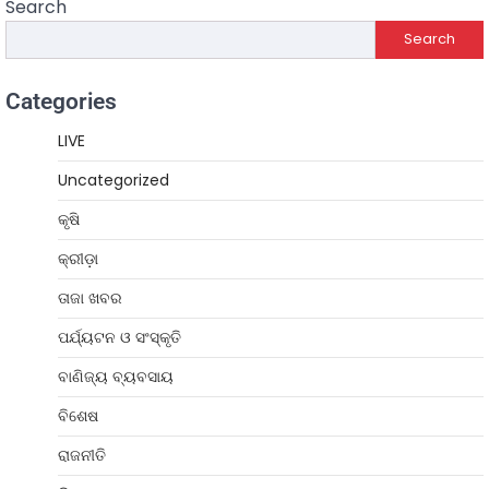
Search
Search
Categories
LIVE
Uncategorized
କୃଷି
କ୍ରୀଡ଼ା
ତାଜା ଖବର
ପର୍ଯ୍ୟଟନ ଓ ସଂସ୍କୃତି
ବାଣିଜ୍ୟ ବ୍ୟବସାୟ
ବିଶେଷ
ରାଜନୀତି