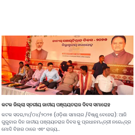
କଟକ ଜିଲ୍ଲା ସ୍ତରୀୟ ଜାତୀୟ ପଞ୍ଚାୟତରାଜ ଦିବସ ସମାରୋହ
କଟକ ସଦର,୨୪/୦୪/୨୦୨୫ (ଓଡ଼ିଶା ସମାଚାର /ବିଷ୍ଣୁ ବେହେରା): ଆଜି
ଗୁରୁବାର ଦିନ ଜାତୀୟ ପଞ୍ଚାୟତରାଜ ଦିବସ କୁ ପ୍ରଧାନମନ୍ତ୍ରୀ ନରେନ୍ଦ୍ର
ମୋଦି ବିହାର ଠାରେ ଏଵଂ ରାଜ୍ୟ…