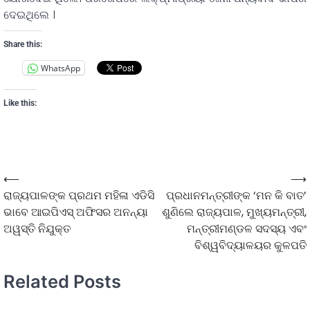
ଦେଇଥିଲେ ।
Share this:
WhatsApp
Like this:
⟵
⟶
ରାଜ୍ୟପାଳଙ୍କ ପ୍ରଥମ ମହିଳା ଏଡିସି
ପ୍ରଧାନମନ୍ତ୍ରୀଙ୍କ ‘ମନ କି ବାତ’
ଭାବେ ଆଇପିଏସ୍ ଅଫିସର ଅନନ୍ୟା
ଶୁଣିଲେ ରାଜ୍ୟପାଳ, ମୁଖ୍ୟମନ୍ତ୍ରୀ,
ଅୱସ୍ତି ନିଯୁକ୍ତ
ମନ୍ତ୍ରୀମଣ୍ଡଳ ସଦସ୍ୟ ଏବଂ
ବିଶ୍ୱବିଦ୍ୟାଳୟର କୁଳପତି
Related Posts