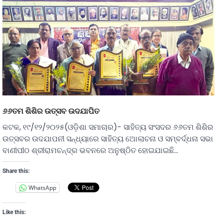
୬୬ତମ ଶିଶିର ଉତ୍ସବ ଉଦଯାପିତ
କଟକ, ୧୯/୧୨/୨୦୨୫(ଓଡ଼ିଶା ସମାଚାର)- ସାହିତ୍ୟ ସଂସଦର ୬୬ତମ ଶିଶିର
ଉତ୍ସବର ଉଦଯାପନୀ ସନ୍ଧ୍ୟାରେ ସାହିତ୍ୟ ଅୋଲାଚନା ଓ ସମ୍ବର୍ଦ୍ଧନା ସଭା
ବାଣୀପୀଠ ଶ୍ରୀରାମଚନ୍ଦ୍ର ଭବନରେ ଅନୁଷ୍ଠିତ ହୋଇଯାଇଛି…
Share this:
WhatsApp
Like this: