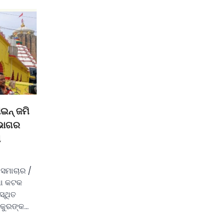
ଇନ୍ ଜମି
ିଭାଗର
ା
ସମାଚାର /
ତଥା କଟକ
୍ଥିତ
ାକୁରଙ୍କ…