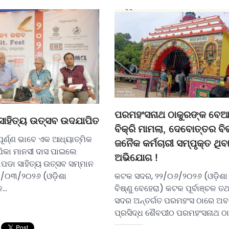
ପରମହଂସନାଥ ଠାକୁରଙ୍କ ବେଆ
 ସାହିତ୍ୟ ଉତ୍ସବ ଉଦଯାପିତ
ବିକ୍ରି ମାମଲା, ଦେବୋତ୍ତର ବ
ୂର୍ଣ୍ଣ ଭାବେ ଏକ ଆଧ୍ୟାତ୍ମିକ
ଜନୈକ କର୍ମଚାରୀ ସମ୍ପୃକ୍ତ ଥିବ
୍ପିକା ମାନସୀ ଦାସ ପାଇଲେ
ଅଭିଯୋଗ !
ାପଡା ସାହିତ୍ୟ ଉତ୍ସବ ସମ୍ମାନ
୨୨/୦୩/୨୦୨୬ (ଓଡ଼ିଶା
କଟକ ସଦର, ୨୨/୦୬/୨୦୨୬ (ଓଡ଼ିଶା 
େ…
ବିଷ୍ଣୁ ବେହେରା) କଟକ ପୂର୍ବାଞ୍ଚଳ 
ସଦର ଅନ୍ତର୍ଗତ ପରମହଂସ ଠାରେ ଅବସ
ପ୍ରସିଦ୍ଧ ଶୈବପୀଠ ପରମହଂସନାଥ ଠ