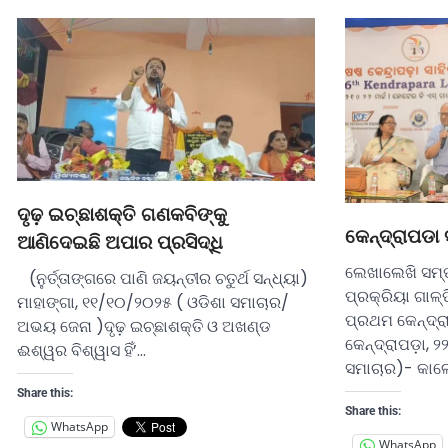
ଦୃଢ଼ ଇଚ୍ଛାଶକ୍ତି ଗଣକବିଙ୍କୁ
କେନ୍ଦ୍ରାପଡା
ଆଣିଦେଇଛି ଅପାର ପ୍ରସିଦ୍ଧି
ଲେଖାଲେଖି ସମ୍ପ
(ନୁର୍ତ୍ତାଙ୍ଗରେ ପାଣି ଜୟନ୍ତୀର ଚତୁର୍ଥ ସନ୍ଧ୍ୟା)
ପ୍ରକ୍ରିୟା ଗାଳ
ମାହାଙ୍ଗା, ୧୧/୧୦/୨୦୨୫ ( ଓଡିଶା ସମାଚାର/
ପ୍ରଥମ କେନ୍ଦ୍ର
ଅଭୟ ଜେନା )ଦୃଢ଼ ଇଚ୍ଛାଶକ୍ତି ଓ ଅଖଣ୍ଡ
କେନ୍ଦ୍ରାପଡ଼ା, 
ଈଶ୍ୱର ବିଶ୍ୱାସ ହିଁ’…
ସମାଚାର)- କାଳ
Share this:
Share this:
WhatsApp
WhatsApp