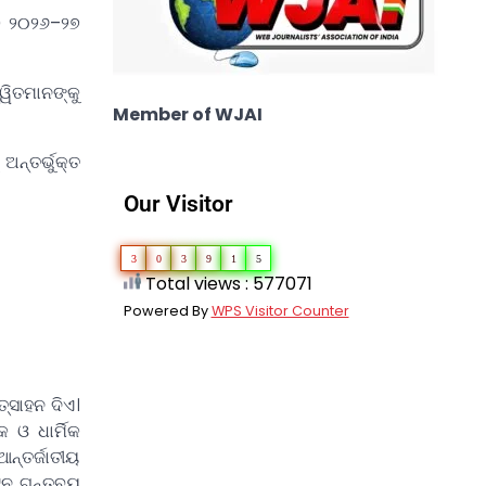
I) ୨୦୨୬–୨୭
ୱିତମାନଙ୍କୁ
Member of WJAI
ନ୍ତର୍ଭୁକ୍ତ
Our Visitor
3
0
3
9
1
5
Total views : 577071
Powered By
WPS Visitor Counter
ତ୍ସାହନ ଦିଏ।
 ଓ ଧାର୍ମିକ
ନ୍ତର୍ଜାତୀୟ
ଟନ ଗନ୍ତବ୍ୟ