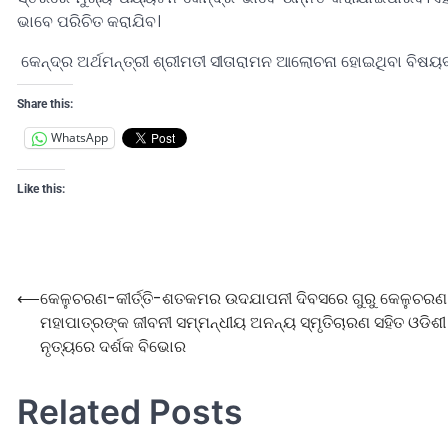
ଭାବେ ପରିଚିତ କରାଯିବ।
କେନ୍ଦ୍ର ଅର୍ଥମନ୍ତ୍ରୀ ଶ୍ରୀମତୀ ସୀତାରାମନ ଆଲୋଚନା ହୋଇଥିବା ବିଷୟ
Share this:
WhatsApp
Like this:
⟵
କେଳୁଚରଣ-କୀର୍ତ୍ତି-ଶତକମର ଉଦଯାପନୀ ଦିବସରେ ଗୁରୁ କେଳୁଚରଣ
ମହାପାତ୍ରଙ୍କ ଜୀବନୀ ସମ୍ମନ୍ଧୀୟ ଅନନ୍ୟ ସ୍ମୃତିଚାରଣ ସହିତ ଓଡିଶୀ
ନୃତ୍ୟରେ ଦର୍ଶକ ବିଭୋର
Related Posts