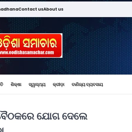
madhana
Contact us
About us
ତି
ଶିକ୍ଷା
ସ୍ୱାସ୍ଥ୍ୟ
କ୍ରୀଡ଼ା
ବାଣିଜ୍ୟ ବ୍ୟବସାୟ
୍ଶ ବୈଠକରେ ଯୋଗ ଦେଲେ
ା