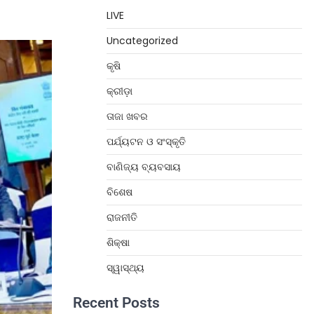
LIVE
Uncategorized
କୃଷି
କ୍ରୀଡ଼ା
ତାଜା ଖବର
ପର୍ଯ୍ୟଟନ ଓ ସଂସ୍କୃତି
ବାଣିଜ୍ୟ ବ୍ୟବସାୟ
ବିଶେଷ
ରାଜନୀତି
ଶିକ୍ଷା
ସ୍ୱାସ୍ଥ୍ୟ
Recent Posts