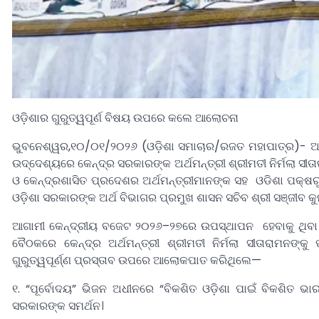
ଓଡ଼ିଶାର ଗୁରୁତ୍ୱପୂର୍ଣ ବିଷୟ ଉପରେ କଲେ ଆଲୋଚନା
ଭୁବନେଶ୍ୱର,୧୦/୦୧/୨୦୨୬ (ଓଡ଼ିଶା ସମାଚାର/ରଜତ ମହାପାତ୍ର)- ଆଜ
ଉଦ୍ଦେଶ୍ୟରେ କେନ୍ଦ୍ର ସରକାରଙ୍କ ଅର୍ଥମନ୍ତ୍ରୀ ଶ୍ରୀମତୀ ନିର୍ମଲା 
ଓ କେନ୍ଦ୍ରଶାସିତ ପ୍ରଦେଶର ଅର୍ଥମନ୍ତ୍ରୀମାନଙ୍କ ସହ ଓଡିଶା ପକ୍ଷର
ଓଡ଼ିଶା ସରକାରଙ୍କ ଅର୍ଥ ବିଭାଗର ପ୍ରମୁଖ ଶାସନ ସଚିବ ଶ୍ରୀ ସଞ୍ଜୀବ କ
ଆଗାମୀ କେନ୍ଦ୍ରୀୟ ବଜେଟ ୨୦୨୬–୨୭ରେ ଉପସ୍ଥାପନ ହେବାକୁ ଥିବା ଓଡ଼ିଶ
ବୈଠକରେ କେନ୍ଦ୍ର ଅର୍ଥମନ୍ତ୍ରୀ ଶ୍ରୀମତୀ ନିର୍ମଲା ସୀତାରାମନଙ୍କ
ଗୁରୁତ୍ୱପୂର୍ଣ୍ଣ ପ୍ରସ୍ତାବ ଉପରେ ଆଲୋକପାତ କରିଥିଲେ—
୧. “ପୂର୍ବୋଦୟ” ଭିଜନ ଅଧୀନରେ “ବିକଶିତ ଓଡ଼ିଶା ପାଇଁ ବିକଶିତ ଭାରତ
ସରକାରଙ୍କ ସମର୍ଥନ।