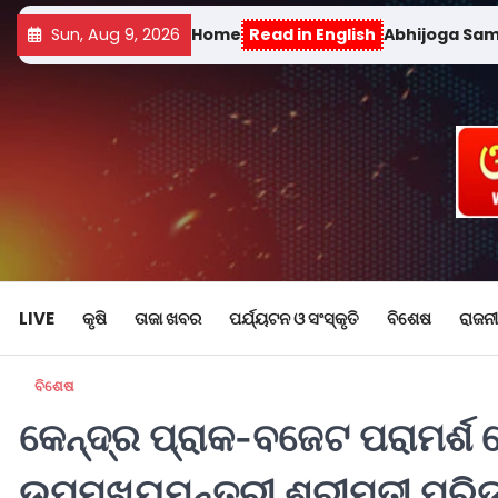
Sun, Aug 9, 2026
Home
Read in English
Abhijoga Sa
LIVE
କୃଷି
ତାଜା ଖବର
ପର୍ଯ୍ୟଟନ ଓ ସଂସ୍କୃତି
ବିଶେଷ
ରାଜନୀ
ବିଶେଷ
କେନ୍ଦ୍ର ପ୍ରାକ-ବଜେଟ ପରାମର
ଉପମୁଖ୍ୟମନ୍ତ୍ରୀ ଶ୍ରୀମତୀ ପରିଡ