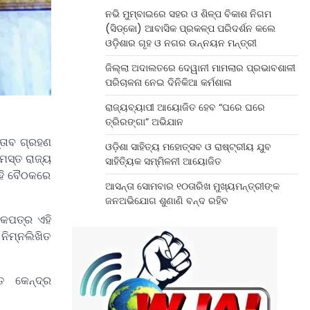
ନଭି ମୁମ୍ବାଇରେ ସହର ଓ ଶିଳ୍ପ ବିକାଶ ନିଗମ
(ସିଡ୍‌କୋ) ଆବାସିକ ପ୍ରକଳ୍ପ ପରିଦର୍ଶନ କଲେ
ଓଡ଼ିଶାର ଗୃହ ଓ ନଗର ଉନ୍ନୟନ ମନ୍ତ୍ରୀ
ଜିଲ୍ଲା ଅଦାଲତରେ ଦେୱାନୀ ମାମଲାର ପ୍ରଭାବଶାଳୀ
ପରିଚାଳନା ନେଇ ଦିନିକିଆ କର୍ମଶାଳା
ରାଜ୍ୟବ୍ୟାପୀ ଆୟୋଜିତ ହେବ “ଘରେ ଘରେ
ତ୍ରିରଙ୍ଗା” ଅଭିଯାନ
ତାବ ଗ୍ରହଣ
ଓଡ଼ିଶା ସାହିତ୍ୟ ମହୋତ୍ସବ ଓ ରାଷ୍ଟ୍ରୀୟ ଯୁବ
ମସ୍ତ ରାଜ୍ୟ
ସାହିତ୍ୟିକ ସମ୍ମିଳନୀ ଆୟୋଜିତ
ଏହି ବୈଠକରେ
ଆସନ୍ତା ସୋମବାର ୧୦ତାରିଖ ମୁଖ୍ୟମନ୍ତ୍ରୀଙ୍କ
ଜନଅଭିଯୋଗ ଶୁଣାଣି ବନ୍ଦ ରହିବ
ରକପତ୍ର ଏହି
ନିମ୍ନଲିଖିତ
ତେ କେନ୍ଦ୍ର