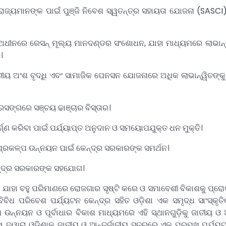
ଂ ରାଜ୍ୟମାନଙ୍କ ପାଇଁ ପୁଞ୍ଜି ନିବେଶ ସ୍ୱତନ୍ତ୍ର ସହାୟତା ଯୋଜନା (SASC
ଧୀନରେ ରେସନ୍ ମୂଲ୍ୟ ମାନଦଣ୍ଡର ସଂଶୋଧନ, ଯାହା ମାଧ୍ୟମରେ ଲାଭାନ୍
।
ୀୟ ଅଂଶ ବୃଦ୍ଧି ଏବଂ ସାମାଜିକ ପେନସନ ଯୋଜନାରେ ଅଧିକ ଲାଭାନ୍ୱିତଙ୍କୁ ଅ
୍ରସଙ୍ଗରେ ସଞ୍ଚୟ ଢାଞ୍ଚାର ବିସ୍ତାର।
ଣ୍ଣ କରିବା ପାଇଁ ପର୍ଯ୍ୟାପ୍ତ ଅନୁଦାନ ଓ ସମୟୋପଯୁକ୍ତ ଧନ ମୁକ୍ତି।
ପ୍ରକଳ୍ପ ଉନ୍ନୟନ ପାଇଁ କେନ୍ଦ୍ର ସରକାରଙ୍କ ସମର୍ଥନ।
େନ୍ଦ୍ର ସରକାରଙ୍କ ସହଯୋଗ।
ଭ, ଯାହା ବହୁ ପରିମାଣରେ ରୋଜଗାର ସୃଷ୍ଟି କରେ ଓ ସମାବେଶୀ ବିକାଶକୁ ପ୍ରୋ
ିବିଧ ପରିବେଶ ପର୍ଯ୍ୟଟନ କେନ୍ଦ୍ର ସହିତ ଓଡ଼ିଶା ଏକ ସମୃଦ୍ଧ ସାଂସ୍କୃତିକ
ନ୍ନୟନ ଓ ପୂର୍ବାଧାର ବିକାଶ ମାଧ୍ୟମରେ ଏହି ସ୍ଥାନଗୁଡ଼ିକୁ ଜାତୀୟ ଓ ଆ
ଦ୍ୱାରା ଓଡ଼ିଶାକୁ ଜାତୀୟ ଓ ଆନ୍ତର୍ଜାତୀୟ ସ୍ତରରେ ଏକ ପ୍ରମୁଖ ପର୍ଯ୍ୟ