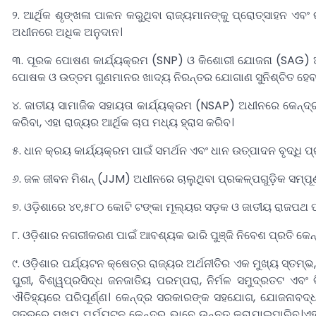
୨. ଆର୍ଥିକ ଶୃଙ୍ଖଳା ପାଳନ କରୁଥିବା ରାଜ୍ୟମାନଙ୍କୁ ପ୍ରୋତ୍ସାହନ ଏବ
ଅଧୀନରେ ଅଧିକ ଅନୁଦାନ।
୩. ପୂରକ ପୋଷଣ କାର୍ଯ୍ୟକ୍ରମ (SNP) ଓ କିଶୋରୀ ଯୋଜନା (SAG) ଅ
ପୋଷକ ଓ ଉତ୍ତମ ଗୁଣମାନର ଖାଦ୍ୟ ନିରନ୍ତର ଯୋଗାଣ ସୁନିଶ୍ଚିତ ହେବ
୪. ଜାତୀୟ ସାମାଜିକ ସହାୟତା କାର୍ଯ୍ୟକ୍ରମ (NSAP) ଅଧୀନରେ କେନ୍ଦ୍ର
କରିବା, ଏହା ରାଜ୍ୟର ଆର୍ଥିକ ଚାପ ମଧ୍ୟ ହ୍ରାସ କରିବ।
୫. ଧାନ କ୍ରୟ କାର୍ଯ୍ୟକ୍ରମ ପାଇଁ ସମର୍ଥନ ଏବଂ ଧାନ ଉତ୍ପାଦନ ବୃଦ୍ଧି ପ
୬. ଜଳ ଜୀବନ ମିଶନ୍ (JJM) ଅଧୀନରେ ଚାଲୁଥିବା ପ୍ରକଳ୍ପଗୁଡ଼ିକ ସମ୍ପୂର୍
୭. ଓଡ଼ିଶାରେ ୪୧,୫୮୦ କୋଟି ଟଙ୍କା ମୂଲ୍ୟର ସଡ଼କ ଓ ଜାତୀୟ ରାଜପଥ 
୮. ଓଡ଼ିଶାର ନଗରୀକରଣ ପାଇଁ ଆବଶ୍ୟକ ଭାରି ପୁଞ୍ଜି ନିବେଶ ପ୍ରତି କ
୯. ଓଡ଼ିଶାର ପର୍ଯ୍ୟଟନ କ୍ଷେତ୍ର ରାଜ୍ୟର ଅର୍ଥନୀତିର ଏକ ମୁଖ୍ୟ ସ୍ତମ୍
ପୁରୀ, ବିଶ୍ୱପ୍ରସିଦ୍ଧ ଜନଜାତିୟ ପରମ୍ପରା, ନିର୍ମଳ ସମୁଦ୍ରତଟ ଏବଂ ବ
ଐତିହ୍ୟରେ ପରିପୂର୍ଣ୍ଣ। କେନ୍ଦ୍ର ସରକାରଙ୍କ ସହଯୋଗ, ଯୋଜନାବଦ୍ଧ ଉ
ସ୍ତରରେ ମୁଖ୍ୟ ପର୍ଯ୍ୟଟନ କେନ୍ଦ୍ର ଭାବେ ଉନ୍ନତ କରାଯାଇପାରିବ।ଏହା 