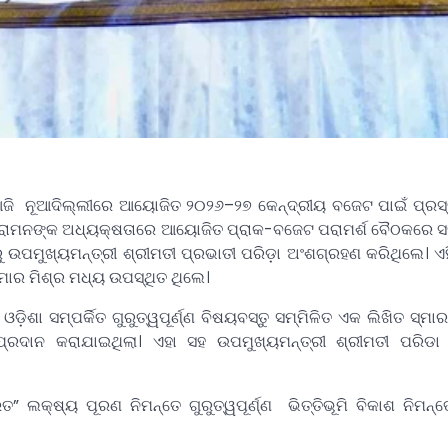
ି ନୂଆଦିଲ୍ଲୀରେ ଆୟୋଜିତ ୨୦୨୬–୨୭ କେନ୍ଦ୍ରୀୟ ବଜେଟ ପାଇଁ ପ୍ରସ୍
ସୀତାରାମନଙ୍କ ଅଧ୍ୟକ୍ଷତାରେ ଆୟୋଜିତ ପ୍ରାକ-ବଜେଟ ପରାମର୍ଶ ବୈଠକରେ ସ
ୁ ଉପମୁଖ୍ୟମନ୍ତ୍ରୀ ଶ୍ରୀମତୀ ପ୍ରଭାତୀ ପରିଡ଼ା ଅଂଶଗ୍ରହଣ କରିଥିଲେ। 
ୁମାର ମିଶ୍ର ମଧ୍ୟ ଉପସ୍ଥିତ ଥିଲେ।
ା ସମ୍ପର୍କିତ ଗୁରୁତ୍ୱପୂର୍ଣ୍ଣ ବିଷୟବସ୍ତୁ ସମ୍ମିଳିତ ଏକ ଲିଖିତ ସ୍ମା
ୁ ପ୍ରଦାନ କରାଯାଇଥିଲା। ଏହା ସହ ଉପମୁଖ୍ୟମନ୍ତ୍ରୀ ଶ୍ରୀମତୀ ପରିଡା 
” ଲକ୍ଷ୍ୟ ପୂରଣ ନିମନ୍ତେ ଗୁରୁତ୍ୱପୂର୍ଣ୍ଣ ଭିତ୍ତିଭୂମି ବିକାଶ ନିମନ୍